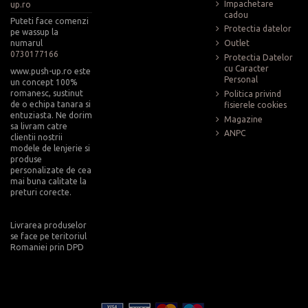
Impachetare
up.ro
cadou
Puteti face comenzi
Protectia datelor
pe wassup la
numarul
Outlet
0730177166
Protectia Datelor
cu Caracter
www.push-up.ro este
Personal
un concept 100%
romanesc, sustinut
Politica privind
de o echipa tanara si
fisierele cookies
entuziasta. Ne dorim
Magazine
sa livram catre
ANPC
clientii nostrii
modele de lenjerie si
produse
personalizate de cea
mai buna calitate la
preturi corecte.
Livrarea produselor
se face pe teritoriul
Romaniei prin DPD