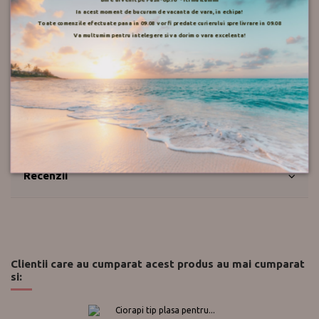
Despre Diamond
In acest moment de bucuram de vacanta de vara, in echipa!
Toate comenzile efectuate pana in 09.08 vor fi predate curierului spre livrare in 09.08
Va multumim pentru intelegere si va dorim o vara excelenta!
Mod de livrare
Retur
Push-up.ro
Recenzii
Clientii care au cumparat acest produs au mai cumparat
si: