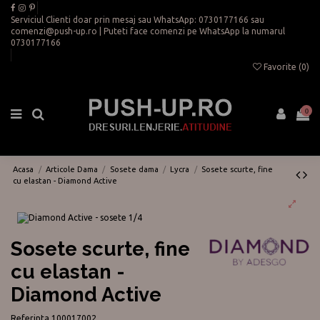
Serviciul Clienti doar prin mesaj sau WhatsApp:
0730177166
sau
comenzi@push-up.ro
| Puteti face comenzi pe WhatsApp la numarul
0730177166
Favorite (
0
)
0
Acasa
Articole Dama
Sosete dama
Lycra
Sosete scurte, fine
cu elastan - Diamond Active
Sosete scurte, fine
cu elastan -
Diamond Active
Referinta
100017002