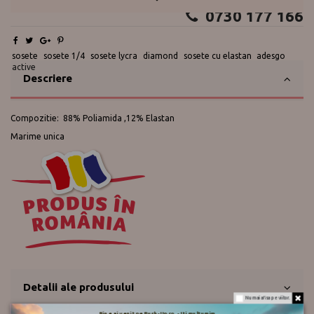
Te ajutam?
0730 177 166
sosete
sosete 1/4
sosete lycra
diamond
sosete cu elastan
adesgo
active
Descriere
Compozitie: 88% Poliamida ,12% Elastan
Marime unica
Detalii ale produsului
Nu mai afisa pe viitor.
Bine ai venit pe Push-Up.ro - Iti multumim