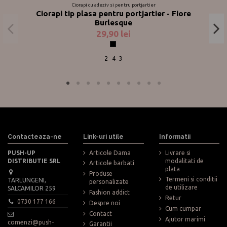
Ciorapi cu adeziv si pentru portjartier
Ciorapi tip plasa pentru portjartier - Fiore
Burlesque
29,90 lei
Negru
2
4
3
Contacteaza-ne
Link-uri utile
Informatii
PUSH-UP
Articole Dama
Livrare si
DISTRIBUTIE SRL
modalitati de
Articole barbati
plata
Produse
Termeni si conditii
TARLUNGENI,
personalizate
de utilizare
SALCAMILOR 259
Fashion addict
Retur
0730 177 166
Despre noi
Cum cumpar
Contact
Ajutor marimi
comenzi@push-
Garantii