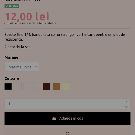
In stoc
12,00 lei
cu TVA
Se livreaza in 1-3 zile lucratoare.
Sosete fine 1/4, banda lata ce nu strange , varf intarit pentru un plus de
rezistenta.
2 perechi la set.
Marime
Culoare
Negru
sable
Perla
Antracit
Castagno
Gazelle
Ecru
Adauga in cos