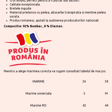
Croi simplu, perfect pentru a fi purtat sub sacouri.
Calitate exceptionala.
Bretele inguste.
Material prietenos cu pielea, absoarbe transpiratia si mentine pielea
uscata.
Produs romanesc, ajutati la sustinerea producatorilor nationali.
Compozitie: 92%
Bumbac , 8 % Elastan.
Peentru a alege marimea corecta va rugam cunsultati tabelul de mai jos:
MARIME
36
38
Marime universala
S
M
Marime RO
42
44