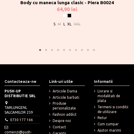
Body cu maneca lunga clasic - Piera B0024
64,90 lei
Alb
Negru
S
M
L
XL
XXL
Contacteaza-ne
Link-uri utile
Informatii
PUSH-UP
Articole Dama
Livrare si
DISTRIBUTIE SRL
modalitati de
Articole barbati
plata
Produse
Termeni si conditii
TARLUNGENI,
personalizate
de utilizare
SALCAMILOR 259
Fashion addict
Retur
0730 177 166
Despre noi
Cum cumpar
Contact
Ajutor marimi
comenzi@push-
Garantii