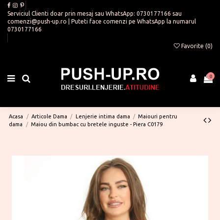
Serviciul Clienti doar prin mesaj sau WhatsApp:
0730177166
sau
comenzi@push-up.ro
| Puteti face comenzi pe WhatsApp la numarul
0730177166
Favorite (
0
)
0
Acasa
Articole Dama
Lenjerie intima dama
Maiouri pentru
dama
Maiou din bumbac cu bretele inguste - Piera C0179