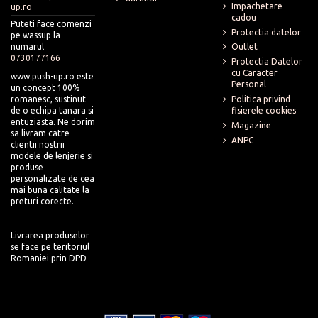
Impachetare
up.ro
cadou
Puteti face comenzi
Protectia datelor
pe wassup la
numarul
Outlet
0730177166
Protectia Datelor
cu Caracter
www.push-up.ro este
Personal
un concept 100%
romanesc, sustinut
Politica privind
de o echipa tanara si
fisierele cookies
entuziasta. Ne dorim
Magazine
sa livram catre
ANPC
clientii nostrii
modele de lenjerie si
produse
personalizate de cea
mai buna calitate la
preturi corecte.
Livrarea produselor
se face pe teritoriul
Romaniei prin DPD