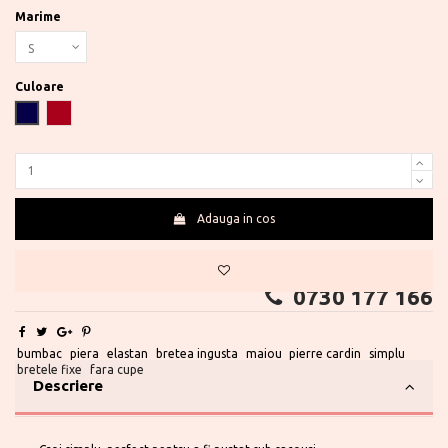
Marime
Culoare
Bleumarin
Bordeaux
Adauga in cos
Te ajutam?
0730 177 166
bumbac
piera
elastan
bretea ingusta
maiou
pierre cardin
simplu
bretele fixe
fara cupe
Descriere