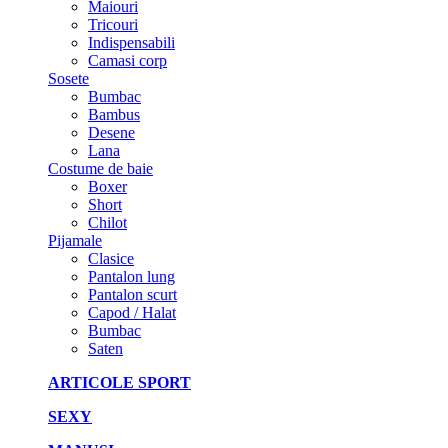
Maiouri
Tricouri
Indispensabili
Camasi corp
Sosete
Bumbac
Bambus
Desene
Lana
Costume de baie
Boxer
Short
Chilot
Pijamale
Clasice
Pantalon lung
Pantalon scurt
Capod / Halat
Bumbac
Saten
ARTICOLE SPORT
SEXY