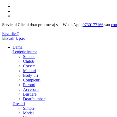
Serviciul Clienti doar prin mesaj sau WhatsApp:
0730177166
sau
com
Favorite (
)
Dama
Lenjerie intima
Sutiene
Chiloti
Corsete
Maiouri
Body-uri
Compleuri
Furouri
Accesorii
Bustiere
Doar bumbac
Dresuri
Simple
Model