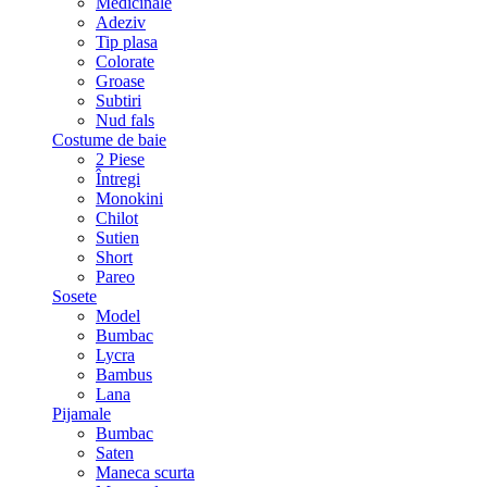
Medicinale
Adeziv
Tip plasa
Colorate
Groase
Subtiri
Nud fals
Costume de baie
2 Piese
Întregi
Monokini
Chilot
Sutien
Short
Pareo
Sosete
Model
Bumbac
Lycra
Bambus
Lana
Pijamale
Bumbac
Saten
Maneca scurta