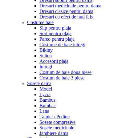
Dresuri subtiri pentru dama
Dresuri medicinale pentru dama
Dresuri clasice pentru dama
Dresuri cu efect de nud fals
Costume baie
Slip pentru plaja
Sort pentru plaja
Pareo pentru plaja
Costume de baie intregi
Bikiny
Sutien
Accesorii plaja
Intregi
Costum de baie doua piese
Costum de baie 3 piese
Sosete dama
Model
Lycra
Bambus
Bumbac
Lana
Talpici / Pedine
Sosete compresive
Sosete medicinale
Jambiere dama