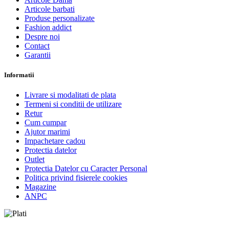
Articole barbati
Produse personalizate
Fashion addict
Despre noi
Contact
Garantii
Informatii
Livrare si modalitati de plata
Termeni si conditii de utilizare
Retur
Cum cumpar
Ajutor marimi
Impachetare cadou
Protectia datelor
Outlet
Protectia Datelor cu Caracter Personal
Politica privind fisierele cookies
Magazine
ANPC