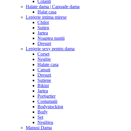
Colanti
Halate dama | Capoade dama
Halat casa
Lenjerie intima mirese
Chilot
Sutien
Jartea
Noaptea nuntii
Dresuri
Lenjerie sexy pentru dama
Corset
Neglije
Halate casa
Catsuit
Dresuri
Sutiene
Bikini
Jartea
Portjartier
Costumatii
Bodystocking
Body
Set
Neglijeu
Manusi Dama