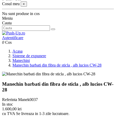
Cosul meu
×
Nu sunt produse in cos
Meniu
Cauta
Autentificare
0
Cos
Acasa
Sisteme de expunere
Manechini
Manechin barbati din fibra de sticla , alb lucios CW-28
Manechin barbati din fibra de sticla , alb lucios CW-
28
Referinta
Manek0037
In stoc
1.600,00 lei
cu TVA
Se livreaza in 1-3 zile lucratoare.