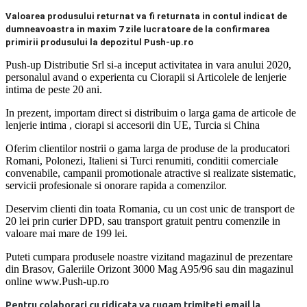
Valoarea produsului returnat va fi returnata in contul indicat de
dumneavoastra in maxim 7 zile lucratoare de la confirmarea
primirii produsului la depozitul Push-up.ro
Push-up Distributie Srl si-a inceput activitatea in vara anului 2020,
personalul avand o experienta cu Ciorapii si Articolele de lenjerie
intima de peste 20 ani.
In prezent, importam direct si distribuim o larga gama de articole de
lenjerie intima , ciorapi si accesorii din UE, Turcia si China
Oferim clientilor nostrii o gama larga de produse de la producatori
Romani, Polonezi, Italieni si Turci renumiti, conditii comerciale
convenabile, campanii promotionale atractive si realizate sistematic,
servicii profesionale si onorare rapida a comenzilor.
Deservim clienti din toata Romania, cu un cost unic de transport de
20 lei prin curier DPD, sau transport gratuit pentru comenzile in
valoare mai mare de 199 lei.
Puteti cumpara produsele noastre vizitand magazinul de prezentare
din Brasov, Galeriile Orizont 3000 Mag A95/96 sau din magazinul
online www.Push-up.ro
Pentru colaborari cu ridicata va rugam trimiteti email la