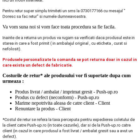
nici un motiv intemeiat.
Pentru retur super simplu trimiteti un sms la 0730177166 cu mesajul "
Doresc sa fac retur" si numele dumneavoastra.
Va vom suna noi si vom face toata procedura sa fie facila.
Inainte de a returna un produs va rugam sa verificati daca produsul este in
starea in care a fost primit ( in ambalajul original , cu eticheta , curat si
nefolosit).
Produsele personalizate la comanda se pot returna doar in cazul in
care exista un defect de fabricatie.
Costurile de retur* ale produsului vor fi suportate dupa cum
urmeaza :
Produs livrat / ambalat / imprimat gresit - Push-up.ro
Produs cu defect (neconform) - Push-up.ro
Marime nepotrivita aleasa de catre client - Client
Renuntare la produs - Client
*Costul de retur se refera la taxa perceputa pentru expedierea coletului de
la client catre Push-up.ro (in toate cazurile), dar si de la Push-up.ro catre
client (in cazul in care produsul a fost livrat / ambalat gresit sau a avut un
defect).