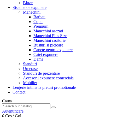
Bluze
Sisteme de expunere
Manechini
Barbati
Copii
Premium
Manechini asezati
Manechini Plus Size
Manechini croitorie
Busturi si picioare
Capete pentru expunere
Catei expunere
Dama
Standuri
Umerase
Standuri de prezentare
Accesorii expunere comerciala
Mobilier
Lenjerie intima la preturi promotionale
Contact
Cauta
Autentificare
0
Cos
/
Gol