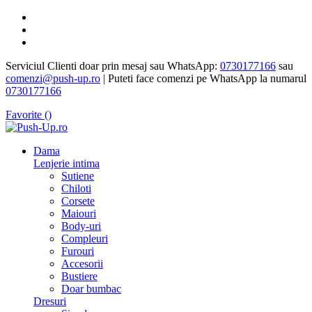
Serviciul Clienti doar prin mesaj sau WhatsApp:
0730177166
sau
comenzi@push-up.ro
| Puteti face comenzi pe WhatsApp la numarul
0730177166
Favorite (
)
Dama
Lenjerie intima
Sutiene
Chiloti
Corsete
Maiouri
Body-uri
Compleuri
Furouri
Accesorii
Bustiere
Doar bumbac
Dresuri