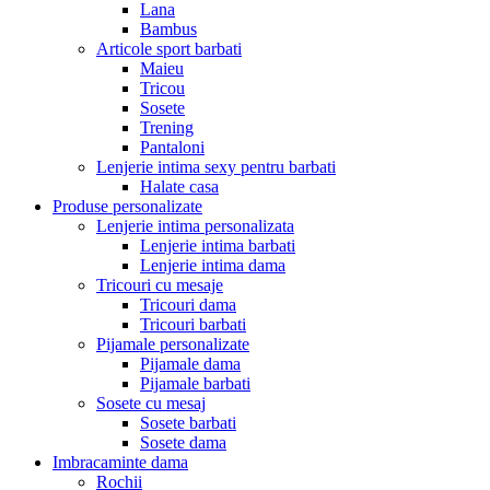
Lana
Bambus
Articole sport barbati
Maieu
Tricou
Sosete
Trening
Pantaloni
Lenjerie intima sexy pentru barbati
Halate casa
Produse personalizate
Lenjerie intima personalizata
Lenjerie intima barbati
Lenjerie intima dama
Tricouri cu mesaje
Tricouri dama
Tricouri barbati
Pijamale personalizate
Pijamale dama
Pijamale barbati
Sosete cu mesaj
Sosete barbati
Sosete dama
Imbracaminte dama
Rochii