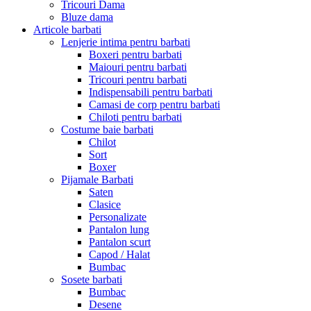
Tricouri Dama
Bluze dama
Articole barbati
Lenjerie intima pentru barbati
Boxeri pentru barbati
Maiouri pentru barbati
Tricouri pentru barbati
Indispensabili pentru barbati
Camasi de corp pentru barbati
Chiloti pentru barbati
Costume baie barbati
Chilot
Sort
Boxer
Pijamale Barbati
Saten
Clasice
Personalizate
Pantalon lung
Pantalon scurt
Capod / Halat
Bumbac
Sosete barbati
Bumbac
Desene