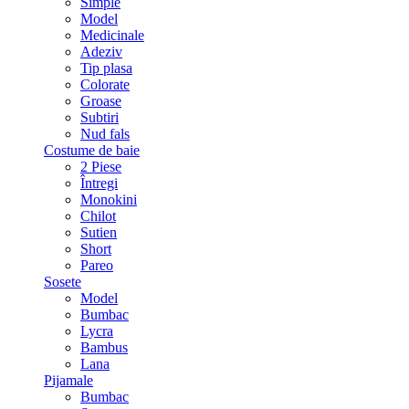
Simple
Model
Medicinale
Adeziv
Tip plasa
Colorate
Groase
Subtiri
Nud fals
Costume de baie
2 Piese
Întregi
Monokini
Chilot
Sutien
Short
Pareo
Sosete
Model
Bumbac
Lycra
Bambus
Lana
Pijamale
Bumbac