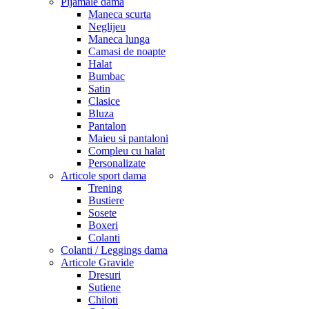
Pijamale dama
Maneca scurta
Neglijeu
Maneca lunga
Camasi de noapte
Halat
Bumbac
Satin
Clasice
Bluza
Pantalon
Maieu si pantaloni
Compleu cu halat
Personalizate
Articole sport dama
Trening
Bustiere
Sosete
Boxeri
Colanti
Colanti / Leggings dama
Articole Gravide
Dresuri
Sutiene
Chiloti