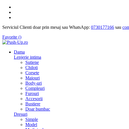
Serviciul Clienti doar prin mesaj sau WhatsApp:
0730177166
sau
com
Favorite (
)
Dama
Lenjerie intima
Sutiene
Chiloti
Corsete
Maiouri
Body-uri
Compleuri
Furouri
Accesorii
Bustiere
Doar bumbac
Dresuri
Simple
Model