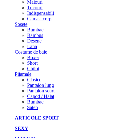
Maiouri
Tricouri
Indispensabili
Camasi corp
Sosete
Bumbac
Bambus
Desene
Lana
Costume de baie
Boxer
Short
Chilot
Pijamale
Clasice
Pantalon lung
Pantalon scurt
Capod / Halat
Bumbac
Saten
ARTICOLE SPORT
SEXY