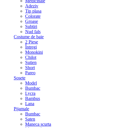
Medicinale
Adeziv
Tip plasa
Colorate
Groase
Subtiri
Nud fals
Costume de baie
2 Piese
Întregi
Monokini
Chilot
Sutien
Short
Pareo
Sosete
Model
Bumbac
Lycra
Bambus
Lana
Pijamale
Bumbac
Saten
Maneca scurta