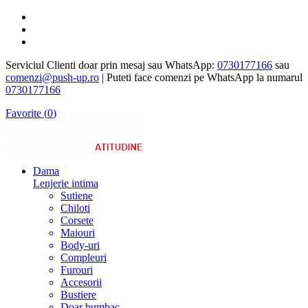
Serviciul Clienti doar prin mesaj sau WhatsApp:
0730177166
sau
comenzi@push-up.ro
| Puteti face comenzi pe WhatsApp la numarul
0730177166
Favorite (
0
)
Dama
Lenjerie intima
Sutiene
Chiloti
Corsete
Maiouri
Body-uri
Compleuri
Furouri
Accesorii
Bustiere
Doar bumbac