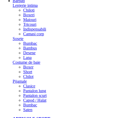
Barbati
Lenjerie intima
Chiloti
Boxeri
Maiouri
Tricouri
Indispensabili
Camasi corp
Sosete
Bumbac
Bambus
Desene
Lana
Costume de baie
Boxer
Short
Chilot
Pijamale
Clasice
Pantalon lung
Pantalon scurt
Capod / Halat
Bumbac
Saten