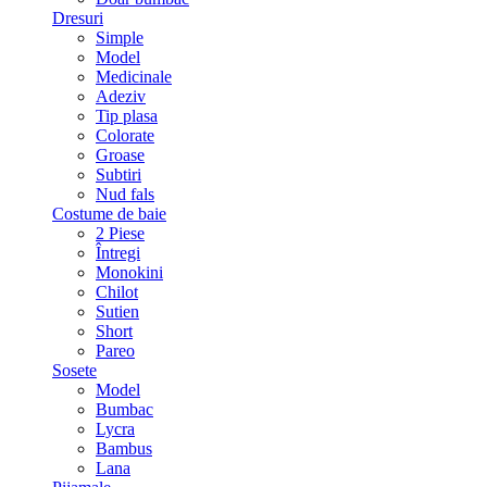
Dresuri
Simple
Model
Medicinale
Adeziv
Tip plasa
Colorate
Groase
Subtiri
Nud fals
Costume de baie
2 Piese
Întregi
Monokini
Chilot
Sutien
Short
Pareo
Sosete
Model
Bumbac
Lycra
Bambus
Lana