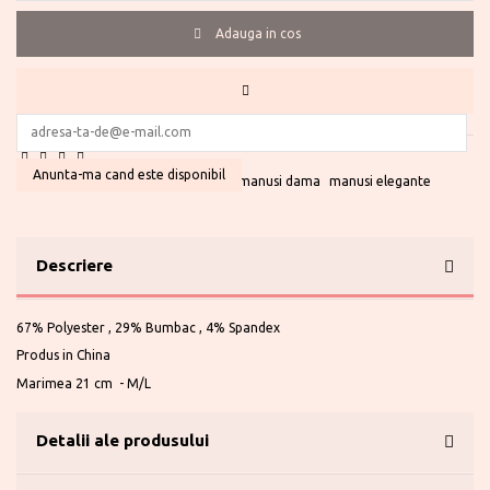
Adauga in cos
Te ajutam?
0730 177 166
Anunta-ma cand este disponibil
manusi
manusi cu degete
postav
manusi dama
manusi elegante
Descriere
67% Polyester , 29% Bumbac , 4% Spandex
Produs in China
Marimea 21 cm - M/L
Detalii ale produsului