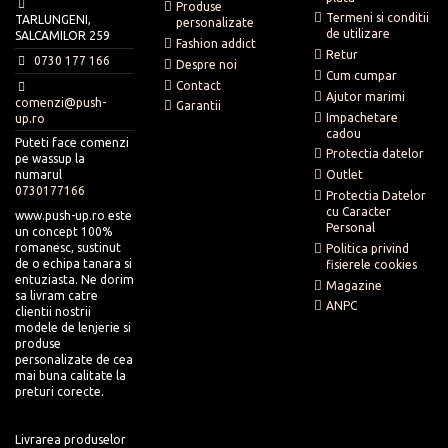
Produse
Termeni si conditii
TARLUNGENI,
personalizate
de utilizare
SALCAMILOR 259
Fashion addict
Retur
0730 177 166
Despre noi
Cum cumpar
Contact
Ajutor marimi
comenzi@push-
Garantii
Impachetare
up.ro
cadou
Puteti face comenzi
Protectia datelor
pe wassup la
numarul
Outlet
0730177166
Protectia Datelor
cu Caracter
www.push-up.ro este
Personal
un concept 100%
romanesc, sustinut
Politica privind
de o echipa tanara si
fisierele cookies
entuziasta. Ne dorim
Magazine
sa livram catre
ANPC
clientii nostrii
modele de lenjerie si
produse
personalizate de cea
mai buna calitate la
preturi corecte.
Livrarea produselor