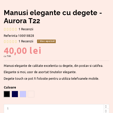
Manusi elegante cu degete -
Aurora T22
1 Recenzii
Referinta
100018828
1 Recenzii
Stoc epuizat
40,00 lei
cu TVA
Manusi elegante de calitate excelenta cu degete, din postav si catifea.
Elegante si moi, usor de asortat tinutelor elegante.
Degete touch ce pot fi folosite pentru a utiliza telefoanele mobile.
Culoare
Negru
Bleumarin
Grey
Nudo