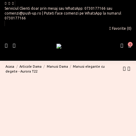
Serviciul Clienti doar prin mesaj sau WhatsApp:
0730177166
sau
comenzi@push-up.ro
| Puteti face comenzi pe WhatsApp la numarul
0730177166
Favorite (
0
)
0
Acasa
Articole Dama
Manusi Dama
Manusi elegante cu
degete - Aurora T22