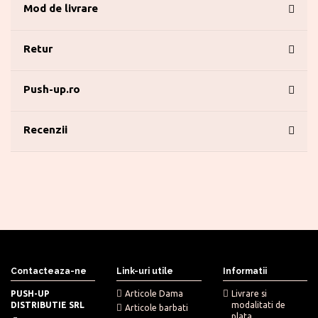
Mod de livrare
Retur
Push-up.ro
Recenzii
Contacteaza-ne
Link-uri utile
Informatii
PUSH-UP
Articole Dama
Livrare si
DISTRIBUTIE SRL
modalitati de
Articole barbati
plata