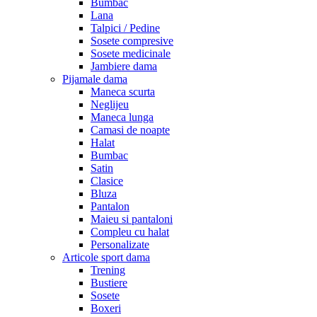
Bumbac
Lana
Talpici / Pedine
Sosete compresive
Sosete medicinale
Jambiere dama
Pijamale dama
Maneca scurta
Neglijeu
Maneca lunga
Camasi de noapte
Halat
Bumbac
Satin
Clasice
Bluza
Pantalon
Maieu si pantaloni
Compleu cu halat
Personalizate
Articole sport dama
Trening
Bustiere
Sosete
Boxeri