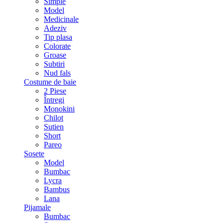
Simple
Model
Medicinale
Adeziv
Tip plasa
Colorate
Groase
Subtiri
Nud fals
Costume de baie
2 Piese
Întregi
Monokini
Chilot
Sutien
Short
Pareo
Sosete
Model
Bumbac
Lycra
Bambus
Lana
Pijamale
Bumbac