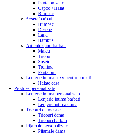
Pantalon scurt
Capod / Halat
Bumbac
Sosete barbati
Bumbac
Desene
Lana
Bambus
Articole sport barbati
Maieu
Tricou
Sosete
Trening
Pantaloni
Lenjerie intima sexy pentru barbati
Halate casa
Produse personalizate
Lenjerie intima personalizata
Lenjerie intima barbati
Lenjerie intima dama
Tricouri cu mesaje
Tricouri dama
Tricouri barbati
Pijamale personalizate
Pijamale dama