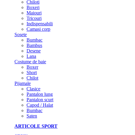
Chiloti
Boxeri
Maiouri
Tricouri
Indispensabili
Camasi corp
Sosete
Bumbac
Bambus
Desene
Lana
Costume de baie
Boxer
Short
Chilot
Pijamale
Clasice
Pantalon lung
Pantalon scurt
Capod / Halat
Bumbac
Saten
ARTICOLE SPORT