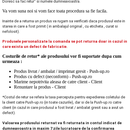
Doresc sa fac retur" si numele dumneavoastra.
Va vom suna noi si vom face toata procedura sa fie facila.
Inainte de a returna un produs va rugam sa verificati daca produsul este in
starea in care a fost primit ( in ambalajul original , cu eticheta , curat si
nefolosit).
Produsele personalizate la comanda se pot returna doar in cazul in
care exista un defect de fabricatie.
Costurile de retur* ale produsului vor fi suportate dupa cum
urmeaza :
Produs livrat / ambalat / imprimat gresit - Push-up.ro
Produs cu defect (neconform) - Push-up.ro
Marime nepotrivita aleasa de catre client - Client
Renuntare la produs - Client
*Costul de retur se refera la taxa perceputa pentru expedierea coletului de
la client catre Push-up.ro (in toate cazurile), dar si de la Push-up.ro catre
client (in cazul in care produsul a fost livrat / ambalat gresit sau a avut un
defect).
Valoarea produsului returnat va fi returnata in contul indicat de
dumneavoastra in maxim 7 zile lucratoare de la confirmarea