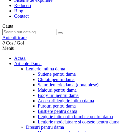
Sisteme de expunere
Reduceri
Blog
Contact
Cauta
Autentificare
0
Cos
/
Gol
Meniu
Acasa
Articole Dama
Lenjerie intima dama
Sutiene pentru dama
Chiloti pentru dama
Seturi lenjerie dama (doua piese)
Maiouri pentru dama
Body-uri pentru dama
Accesorii lenjerie intima dama
Furouri pentru dama
Bustiere pentru dama
Lenjerie intima din bumbac pentru dama
Lenjerie modelatoare si corsete pentru dama
Dresuri pentru dama