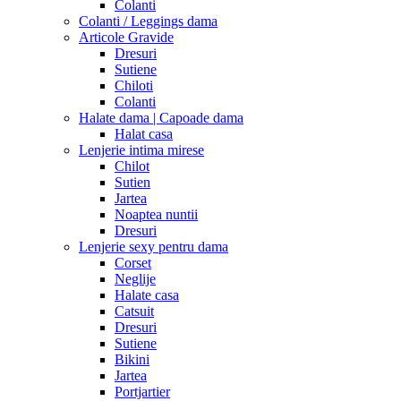
Colanti
Colanti / Leggings dama
Articole Gravide
Dresuri
Sutiene
Chiloti
Colanti
Halate dama | Capoade dama
Halat casa
Lenjerie intima mirese
Chilot
Sutien
Jartea
Noaptea nuntii
Dresuri
Lenjerie sexy pentru dama
Corset
Neglije
Halate casa
Catsuit
Dresuri
Sutiene
Bikini
Jartea
Portjartier