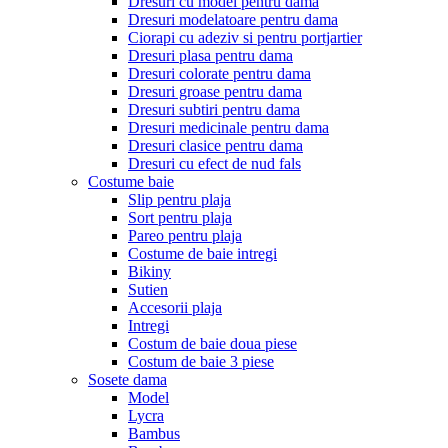
Dresuri cu model pentru dama
Dresuri modelatoare pentru dama
Ciorapi cu adeziv si pentru portjartier
Dresuri plasa pentru dama
Dresuri colorate pentru dama
Dresuri groase pentru dama
Dresuri subtiri pentru dama
Dresuri medicinale pentru dama
Dresuri clasice pentru dama
Dresuri cu efect de nud fals
Costume baie
Slip pentru plaja
Sort pentru plaja
Pareo pentru plaja
Costume de baie intregi
Bikiny
Sutien
Accesorii plaja
Intregi
Costum de baie doua piese
Costum de baie 3 piese
Sosete dama
Model
Lycra
Bambus