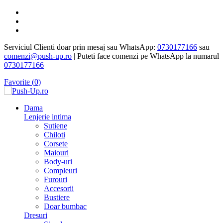
Serviciul Clienti doar prin mesaj sau WhatsApp:
0730177166
sau
comenzi@push-up.ro
| Puteti face comenzi pe WhatsApp la numarul
0730177166
Favorite (
0
)
Dama
Lenjerie intima
Sutiene
Chiloti
Corsete
Maiouri
Body-uri
Compleuri
Furouri
Accesorii
Bustiere
Doar bumbac
Dresuri