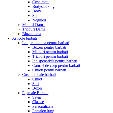
Costumatii
Bodystocking
Body
Set
Neglijeu
Manusi Dama
Tricouri Dama
Bluze dama
Articole barbati
Lenjerie intima pentru barbati
Boxeri pentru barbati
Maiouri pentru barbati
Tricouri pentru barbati
Indispensabili pentru barbati
Camasi de corp pentru barbati
Chiloti pentru barbati
Costume baie barbati
Chilot
Sort
Boxer
Pijamale Barbati
Saten
Clasice
Personalizate
Pantalon lung