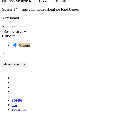
cu TVA
Se livreaza in 1-3 zile lucratoare.
Sosete 1/4 , fine , cu model floral pe fond beige.
Varf intarit.
Marime
Culoare
Visone
Adauga in cos
sosete
1/4
romantic