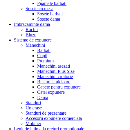
Pijamale barbati
Sosete cu mesaj
Sosete barbati
Sosete dama
Imbracaminte dama
Rochii
Bluze
Sisteme de expunere
Manechini
Barbati
Copii
Premium
Manechini asezati
Manechini Plus Size
Manechini croitorie
Busturi si picioare
Capete pentru expunere
Catei expunere
Dama
Standuri
Umerase
Standuri de prezentare
Accesorii expunere comerciala
Mobilier
Lenjerie intima la preturi promotionale