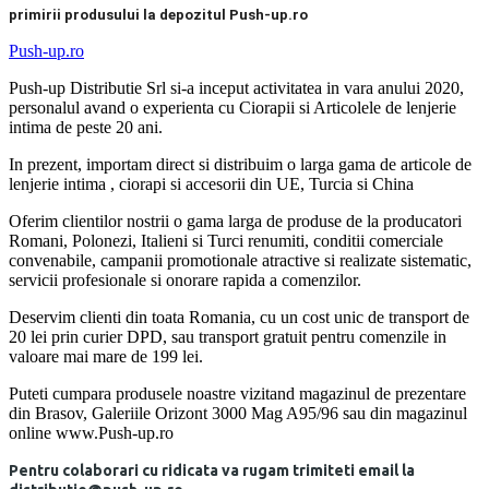
primirii produsului la depozitul Push-up.ro
Push-up.ro
Push-up Distributie Srl si-a inceput activitatea in vara anului 2020,
personalul avand o experienta cu Ciorapii si Articolele de lenjerie
intima de peste 20 ani.
In prezent, importam direct si distribuim o larga gama de articole de
lenjerie intima , ciorapi si accesorii din UE, Turcia si China
Oferim clientilor nostrii o gama larga de produse de la producatori
Romani, Polonezi, Italieni si Turci renumiti, conditii comerciale
convenabile, campanii promotionale atractive si realizate sistematic,
servicii profesionale si onorare rapida a comenzilor.
Deservim clienti din toata Romania, cu un cost unic de transport de
20 lei prin curier DPD, sau transport gratuit pentru comenzile in
valoare mai mare de 199 lei.
Puteti cumpara produsele noastre vizitand magazinul de prezentare
din Brasov, Galeriile Orizont 3000 Mag A95/96 sau din magazinul
online www.Push-up.ro
Pentru colaborari cu ridicata va rugam trimiteti email la