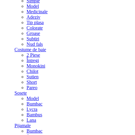
Simple
Model
Medicinale
Adeziv
Tip plasa
Colorate
Groase
Subtiri
Nud fals
Costume de baie
2 Piese
Întregi
Monokini
Chilot
Sutien
Short
Pareo
Sosete
Model
Bumbac
Lycra
Bambus
Lana
Pijamale
Bumbac