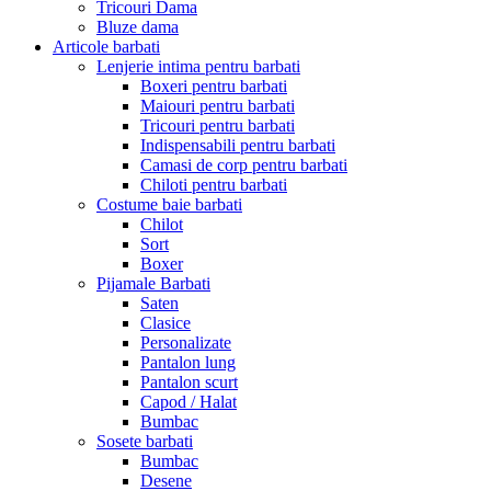
Tricouri Dama
Bluze dama
Articole barbati
Lenjerie intima pentru barbati
Boxeri pentru barbati
Maiouri pentru barbati
Tricouri pentru barbati
Indispensabili pentru barbati
Camasi de corp pentru barbati
Chiloti pentru barbati
Costume baie barbati
Chilot
Sort
Boxer
Pijamale Barbati
Saten
Clasice
Personalizate
Pantalon lung
Pantalon scurt
Capod / Halat
Bumbac
Sosete barbati
Bumbac
Desene