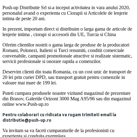
Push-up Distributie Srl si-a inceput activitatea in vara anului 2020,
personalul avand o experienta cu Ciorapii si Articolele de lenjerie
intima de peste 20 ani.
In prezent, importam direct si distribuim o larga gama de articole de
lenjerie intima , ciorapi si accesorii din UE, Turcia si China
Oferim clientilor nostrii o gama larga de produse de la producatori
Romani, Polonezi, Italieni si Turci renumiti, conditii comerciale
convenabile, campanii promotionale atractive si realizate sistematic,
servicii profesionale si onorare rapida a comenzilor.
Deservim clienti din toata Romania, cu un cost unic de transport de
20 lei prin curier DPD, sau transport gratuit pentru comenzile in
valoare mai mare de 199 lei.
Puteti cumpara produsele noastre vizitand magazinul de prezentare
din Brasov, Galeriile Orizont 3000 Mag A95/96 sau din magazinul
online www.Push-up.ro
Pentru colaborari cu ridicata va rugam trimiteti email la
distributie@push-up.ro
Va invitam sa va faceti cumparaturile de la profesionisti cu
experienta si conduita exemplara.