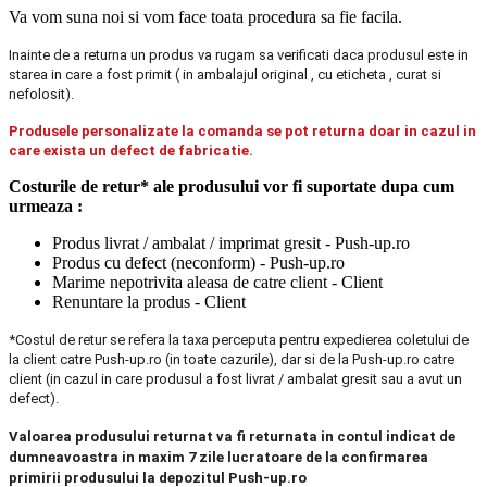
Va vom suna noi si vom face toata procedura sa fie facila.
Inainte de a returna un produs va rugam sa verificati daca produsul este in
starea in care a fost primit ( in ambalajul original , cu eticheta , curat si
nefolosit).
Produsele personalizate la comanda se pot returna doar in cazul in
care exista un defect de fabricatie.
Costurile de retur* ale produsului vor fi suportate dupa cum
urmeaza :
Produs livrat / ambalat / imprimat gresit - Push-up.ro
Produs cu defect (neconform) - Push-up.ro
Marime nepotrivita aleasa de catre client - Client
Renuntare la produs - Client
*Costul de retur se refera la taxa perceputa pentru expedierea coletului de
la client catre Push-up.ro (in toate cazurile), dar si de la Push-up.ro catre
client (in cazul in care produsul a fost livrat / ambalat gresit sau a avut un
defect).
Valoarea produsului returnat va fi returnata in contul indicat de
dumneavoastra in maxim 7 zile lucratoare de la confirmarea
primirii produsului la depozitul Push-up.ro