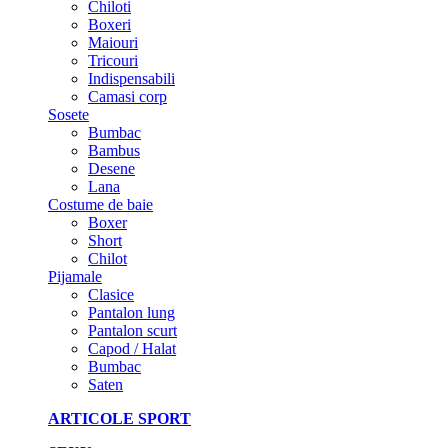
Chiloti
Boxeri
Maiouri
Tricouri
Indispensabili
Camasi corp
Sosete
Bumbac
Bambus
Desene
Lana
Costume de baie
Boxer
Short
Chilot
Pijamale
Clasice
Pantalon lung
Pantalon scurt
Capod / Halat
Bumbac
Saten
ARTICOLE SPORT