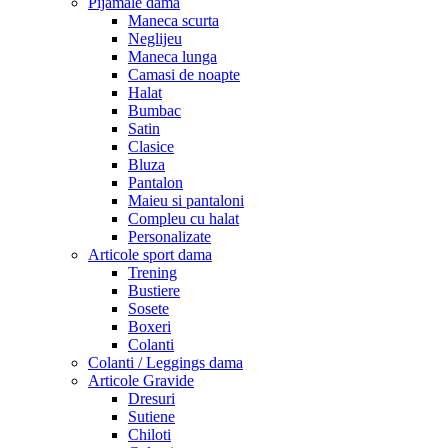
Pijamale dama
Maneca scurta
Neglijeu
Maneca lunga
Camasi de noapte
Halat
Bumbac
Satin
Clasice
Bluza
Pantalon
Maieu si pantaloni
Compleu cu halat
Personalizate
Articole sport dama
Trening
Bustiere
Sosete
Boxeri
Colanti
Colanti / Leggings dama
Articole Gravide
Dresuri
Sutiene
Chiloti