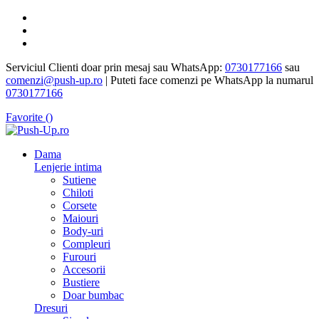
Serviciul Clienti doar prin mesaj sau WhatsApp:
0730177166
sau
comenzi@push-up.ro
| Puteti face comenzi pe WhatsApp la numarul
0730177166
Favorite (
)
Dama
Lenjerie intima
Sutiene
Chiloti
Corsete
Maiouri
Body-uri
Compleuri
Furouri
Accesorii
Bustiere
Doar bumbac
Dresuri