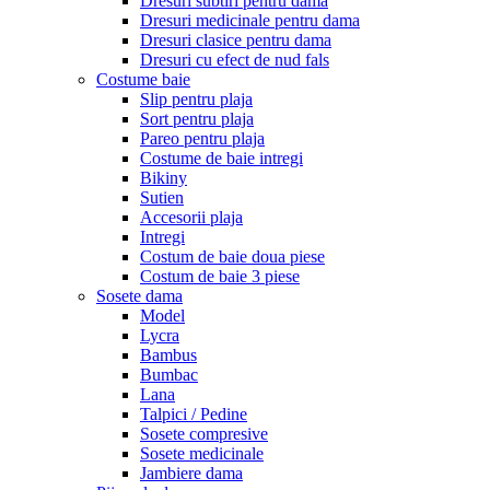
Dresuri subtiri pentru dama
Dresuri medicinale pentru dama
Dresuri clasice pentru dama
Dresuri cu efect de nud fals
Costume baie
Slip pentru plaja
Sort pentru plaja
Pareo pentru plaja
Costume de baie intregi
Bikiny
Sutien
Accesorii plaja
Intregi
Costum de baie doua piese
Costum de baie 3 piese
Sosete dama
Model
Lycra
Bambus
Bumbac
Lana
Talpici / Pedine
Sosete compresive
Sosete medicinale
Jambiere dama