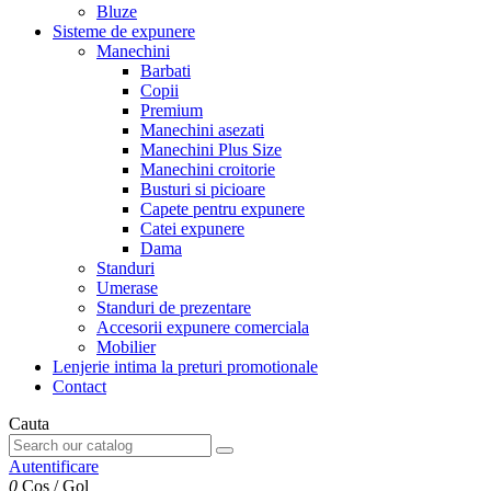
Bluze
Sisteme de expunere
Manechini
Barbati
Copii
Premium
Manechini asezati
Manechini Plus Size
Manechini croitorie
Busturi si picioare
Capete pentru expunere
Catei expunere
Dama
Standuri
Umerase
Standuri de prezentare
Accesorii expunere comerciala
Mobilier
Lenjerie intima la preturi promotionale
Contact
Cauta
Autentificare
0
Cos
/
Gol