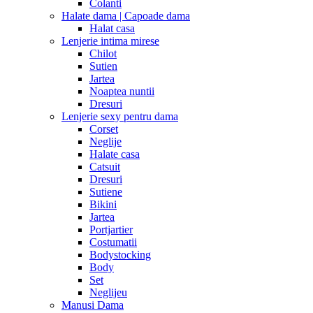
Colanti
Halate dama | Capoade dama
Halat casa
Lenjerie intima mirese
Chilot
Sutien
Jartea
Noaptea nuntii
Dresuri
Lenjerie sexy pentru dama
Corset
Neglije
Halate casa
Catsuit
Dresuri
Sutiene
Bikini
Jartea
Portjartier
Costumatii
Bodystocking
Body
Set
Neglijeu
Manusi Dama