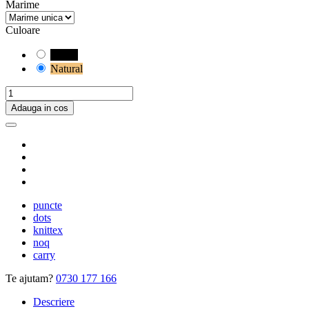
Marime
Culoare
Negru
Natural
Adauga in cos
puncte
dots
knittex
noq
carry
Te ajutam?
0730 177 166
Descriere