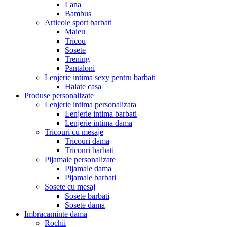
Lana
Bambus
Articole sport barbati
Maieu
Tricou
Sosete
Trening
Pantaloni
Lenjerie intima sexy pentru barbati
Halate casa
Produse personalizate
Lenjerie intima personalizata
Lenjerie intima barbati
Lenjerie intima dama
Tricouri cu mesaje
Tricouri dama
Tricouri barbati
Pijamale personalizate
Pijamale dama
Pijamale barbati
Sosete cu mesaj
Sosete barbati
Sosete dama
Imbracaminte dama
Rochii