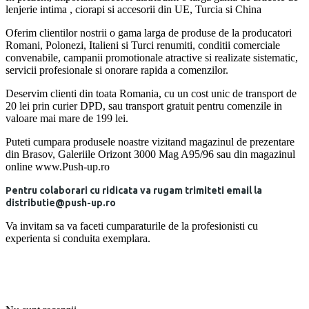
lenjerie intima , ciorapi si accesorii din UE, Turcia si China
Oferim clientilor nostrii o gama larga de produse de la producatori
Romani, Polonezi, Italieni si Turci renumiti, conditii comerciale
convenabile, campanii promotionale atractive si realizate sistematic,
servicii profesionale si onorare rapida a comenzilor.
Deservim clienti din toata Romania, cu un cost unic de transport de
20 lei prin curier DPD, sau transport gratuit pentru comenzile in
valoare mai mare de 199 lei.
Puteti cumpara produsele noastre vizitand magazinul de prezentare
din Brasov, Galeriile Orizont 3000 Mag A95/96 sau din magazinul
online www.Push-up.ro
Pentru colaborari cu ridicata va rugam trimiteti email la
distributie@push-up.ro
Va invitam sa va faceti cumparaturile de la profesionisti cu
experienta si conduita exemplara.