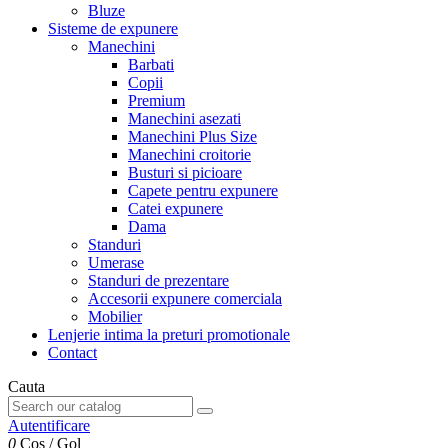
Bluze
Sisteme de expunere
Manechini
Barbati
Copii
Premium
Manechini asezati
Manechini Plus Size
Manechini croitorie
Busturi si picioare
Capete pentru expunere
Catei expunere
Dama
Standuri
Umerase
Standuri de prezentare
Accesorii expunere comerciala
Mobilier
Lenjerie intima la preturi promotionale
Contact
Cauta
Autentificare
0
Cos
/
Gol