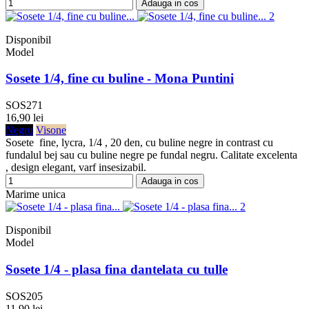
Adauga in cos
Disponibil
Model
Sosete 1/4, fine cu buline - Mona Puntini
SOS271
16,90 lei
Negru
Visone
Sosete fine, lycra, 1/4 , 20 den, cu buline negre in contrast cu
fundalul bej sau cu buline negre pe fundal negru. Calitate excelenta
, design elegant, varf insesizabil.
Adauga in cos
Marime unica
Disponibil
Model
Sosete 1/4 - plasa fina dantelata cu tulle
SOS205
11,90 lei