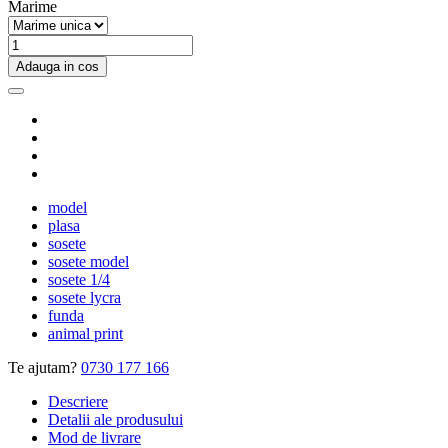
Marime
Adauga in cos
model
plasa
sosete
sosete model
sosete 1/4
sosete lycra
funda
animal print
Te ajutam?
0730 177 166
Descriere
Detalii ale produsului
Mod de livrare