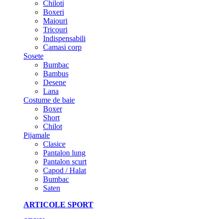
Chiloti
Boxeri
Maiouri
Tricouri
Indispensabili
Camasi corp
Sosete
Bumbac
Bambus
Desene
Lana
Costume de baie
Boxer
Short
Chilot
Pijamale
Clasice
Pantalon lung
Pantalon scurt
Capod / Halat
Bumbac
Saten
ARTICOLE SPORT