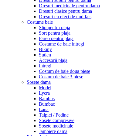
Dresuri subtiri pentru dama
Dresuri medicinale pentru dama
Dresuri clasice pentru dama
Dresuri cu efect de nud fals
Costume baie
Slip pentru plaja
Sort pentru plaja
Pareo pentru plaja
Costume de baie intregi
Bikiny
Sutien
Accesorii plaja
Intregi
Costum de baie doua piese
Costum de baie 3 piese
Sosete dama
Model
Lycra
Bambus
Bumbac
Lana
Talpici / Pedine
Sosete compresive
Sosete medicinale
Jambiere dama