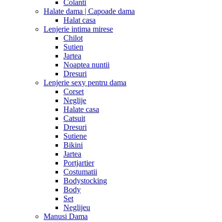
Colanti
Halate dama | Capoade dama
Halat casa
Lenjerie intima mirese
Chilot
Sutien
Jartea
Noaptea nuntii
Dresuri
Lenjerie sexy pentru dama
Corset
Neglije
Halate casa
Catsuit
Dresuri
Sutiene
Bikini
Jartea
Portjartier
Costumatii
Bodystocking
Body
Set
Neglijeu
Manusi Dama