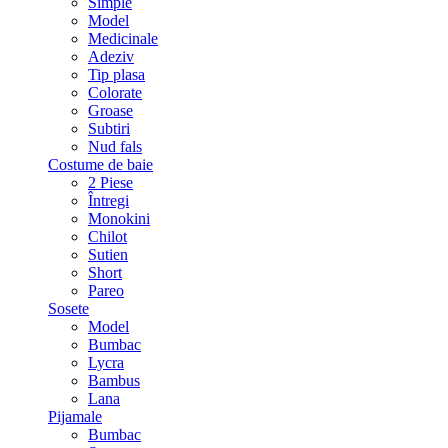
Simple
Model
Medicinale
Adeziv
Tip plasa
Colorate
Groase
Subtiri
Nud fals
Costume de baie
2 Piese
Întregi
Monokini
Chilot
Sutien
Short
Pareo
Sosete
Model
Bumbac
Lycra
Bambus
Lana
Pijamale
Bumbac