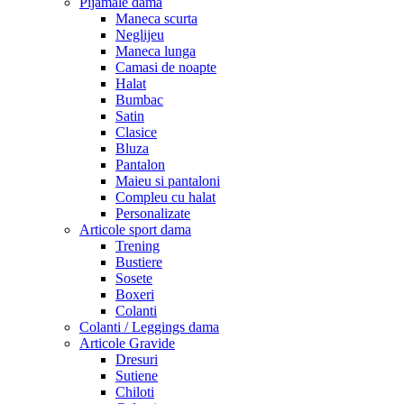
Pijamale dama
Maneca scurta
Neglijeu
Maneca lunga
Camasi de noapte
Halat
Bumbac
Satin
Clasice
Bluza
Pantalon
Maieu si pantaloni
Compleu cu halat
Personalizate
Articole sport dama
Trening
Bustiere
Sosete
Boxeri
Colanti
Colanti / Leggings dama
Articole Gravide
Dresuri
Sutiene
Chiloti