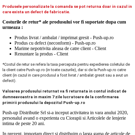
Produsele personalizate la comanda se pot returna doar in cazul in
care exista un defect de fabricatie.
Costurile de retur* ale produsului vor fi suportate dupa cum
urmeaza :
Produs livrat / ambalat / imprimat gresit - Push-up.ro
Produs cu defect (neconform) - Push-up.ro
Marime nepotrivita aleasa de catre client - Client
Renuntare la produs - Client
*Costul de retur se refera la taxa perceputa pentru expedierea coletului de
la client catre Push-up.ro (in toate cazurile), dar si de la Push-up.ro catre
client (in cazul in care produsul a fost livrat / ambalat gresit sau a avut un
defect).
Valoarea produsului returnat va fi returnata in contul indicat de
dumneavoastra in maxim 7 zile lucratoare de la confirmarea
primirii produsului la depozitul Push-up.ro
Push-up Distributie Srl si-a inceput activitatea in vara anului 2020,
personalul avand o experienta cu Ciorapii si Articolele de lenjerie
intima de peste 20 ani.
In prezent, importam direct si distribuim o larga gama de articole de