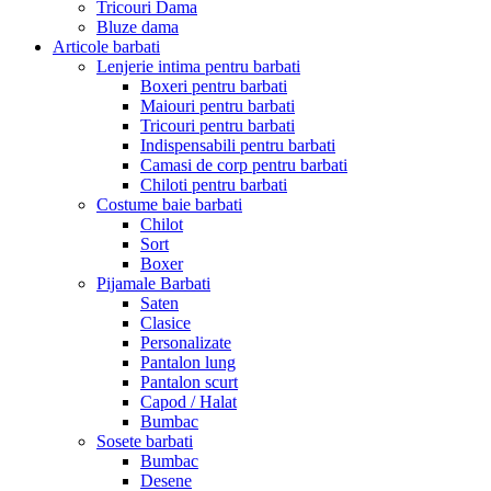
Tricouri Dama
Bluze dama
Articole barbati
Lenjerie intima pentru barbati
Boxeri pentru barbati
Maiouri pentru barbati
Tricouri pentru barbati
Indispensabili pentru barbati
Camasi de corp pentru barbati
Chiloti pentru barbati
Costume baie barbati
Chilot
Sort
Boxer
Pijamale Barbati
Saten
Clasice
Personalizate
Pantalon lung
Pantalon scurt
Capod / Halat
Bumbac
Sosete barbati
Bumbac
Desene