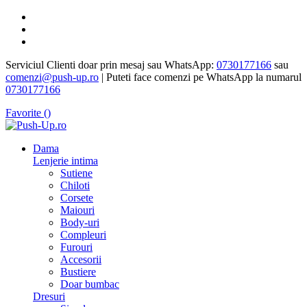
Serviciul Clienti doar prin mesaj sau WhatsApp:
0730177166
sau
comenzi@push-up.ro
| Puteti face comenzi pe WhatsApp la numarul
0730177166
Favorite (
)
Dama
Lenjerie intima
Sutiene
Chiloti
Corsete
Maiouri
Body-uri
Compleuri
Furouri
Accesorii
Bustiere
Doar bumbac
Dresuri