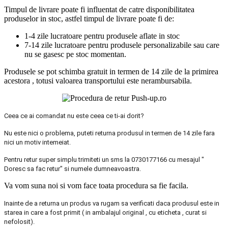
Timpul de livrare poate fi influentat de catre disponibilitatea
produselor in stoc, astfel timpul de livrare poate fi de:
1-4 zile lucratoare pentru produsele aflate in stoc
7-14 zile lucratoare pentru produsele personalizabile sau care
nu se gasesc pe stoc momentan.
Produsele se pot schimba gratuit in termen de 14 zile de la primirea
acestora , totusi valoarea transportului este nerambursabila.
Ceea ce ai comandat nu este ceea ce ti-ai dorit?
Nu este nici o problema, puteti returna produsul in termen de 14 zile fara
nici un motiv intemeiat.
Pentru retur super simplu trimiteti un sms la 0730177166 cu mesajul "
Doresc sa fac retur" si numele dumneavoastra.
Va vom suna noi si vom face toata procedura sa fie facila.
Inainte de a returna un produs va rugam sa verificati daca produsul este in
starea in care a fost primit ( in ambalajul original , cu eticheta , curat si
nefolosit).