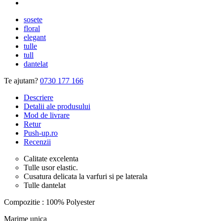
sosete
floral
elegant
tulle
tull
dantelat
Te ajutam?
0730 177 166
Descriere
Detalii ale produsului
Mod de livrare
Retur
Push-up.ro
Recenzii
Calitate excelenta
Tulle usor elastic.
Cusatura delicata la varfuri si pe laterala
Tulle dantelat
Compozitie : 100% Polyester
Marime unica