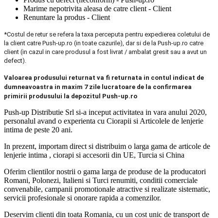
Marime nepotrivita aleasa de catre client - Client
Renuntare la produs - Client
*Costul de retur se refera la taxa perceputa pentru expedierea coletului de
la client catre Push-up.ro (in toate cazurile), dar si de la Push-up.ro catre
client (in cazul in care produsul a fost livrat / ambalat gresit sau a avut un
defect).
Valoarea produsului returnat va fi returnata in contul indicat de
dumneavoastra in maxim 7 zile lucratoare de la confirmarea
primirii produsului la depozitul Push-up.ro
Push-up Distributie Srl si-a inceput activitatea in vara anului 2020,
personalul avand o experienta cu Ciorapii si Articolele de lenjerie
intima de peste 20 ani.
In prezent, importam direct si distribuim o larga gama de articole de
lenjerie intima , ciorapi si accesorii din UE, Turcia si China
Oferim clientilor nostrii o gama larga de produse de la producatori
Romani, Polonezi, Italieni si Turci renumiti, conditii comerciale
convenabile, campanii promotionale atractive si realizate sistematic,
servicii profesionale si onorare rapida a comenzilor.
Deservim clienti din toata Romania, cu un cost unic de transport de