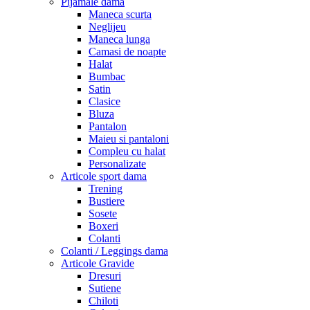
Pijamale dama
Maneca scurta
Neglijeu
Maneca lunga
Camasi de noapte
Halat
Bumbac
Satin
Clasice
Bluza
Pantalon
Maieu si pantaloni
Compleu cu halat
Personalizate
Articole sport dama
Trening
Bustiere
Sosete
Boxeri
Colanti
Colanti / Leggings dama
Articole Gravide
Dresuri
Sutiene
Chiloti