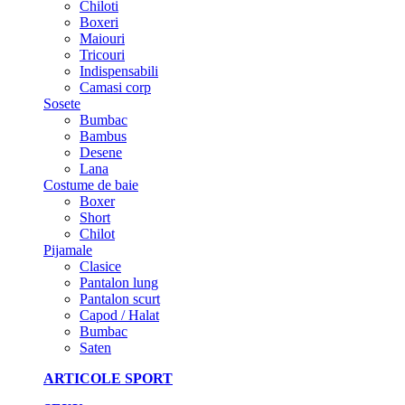
Chiloti
Boxeri
Maiouri
Tricouri
Indispensabili
Camasi corp
Sosete
Bumbac
Bambus
Desene
Lana
Costume de baie
Boxer
Short
Chilot
Pijamale
Clasice
Pantalon lung
Pantalon scurt
Capod / Halat
Bumbac
Saten
ARTICOLE SPORT