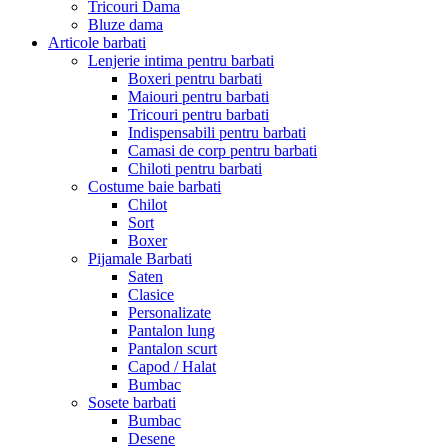
Tricouri Dama
Bluze dama
Articole barbati
Lenjerie intima pentru barbati
Boxeri pentru barbati
Maiouri pentru barbati
Tricouri pentru barbati
Indispensabili pentru barbati
Camasi de corp pentru barbati
Chiloti pentru barbati
Costume baie barbati
Chilot
Sort
Boxer
Pijamale Barbati
Saten
Clasice
Personalizate
Pantalon lung
Pantalon scurt
Capod / Halat
Bumbac
Sosete barbati
Bumbac
Desene