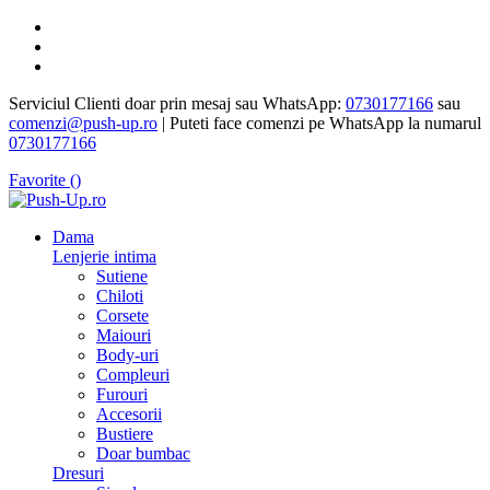
Serviciul Clienti doar prin mesaj sau WhatsApp:
0730177166
sau
comenzi@push-up.ro
| Puteti face comenzi pe WhatsApp la numarul
0730177166
Favorite (
)
Dama
Lenjerie intima
Sutiene
Chiloti
Corsete
Maiouri
Body-uri
Compleuri
Furouri
Accesorii
Bustiere
Doar bumbac
Dresuri