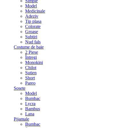
Simple
Model
Medicinale
Adeziv
Tip plasa
Colorate
Groase
Subtiri
Nud fals
Costume de baie
2 Piese
Întregi
Monokini
Chilot
Sutien
Short
Pareo
Sosete
Model
Bumbac
Lycra
Bambus
Lana
Pijamale
Bumbac