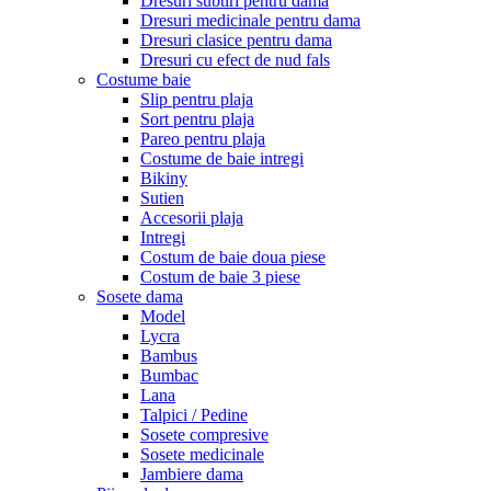
Dresuri subtiri pentru dama
Dresuri medicinale pentru dama
Dresuri clasice pentru dama
Dresuri cu efect de nud fals
Costume baie
Slip pentru plaja
Sort pentru plaja
Pareo pentru plaja
Costume de baie intregi
Bikiny
Sutien
Accesorii plaja
Intregi
Costum de baie doua piese
Costum de baie 3 piese
Sosete dama
Model
Lycra
Bambus
Bumbac
Lana
Talpici / Pedine
Sosete compresive
Sosete medicinale
Jambiere dama