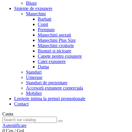
Bluze
Sisteme de expunere
Manechini
Barbati
Copii
Premium
Manechini asezati
Manechini Plus Size
Manechini croitorie
Busturi si picioare
Capete pentru expunere
Catei expunere
Dama
Standuri
Umerase
Standuri de prezentare
Accesorii expunere comerciala
Mobilier
Lenjerie intima la preturi promotionale
Contact
Cauta
Autentificare
0
Cos
/
Gol