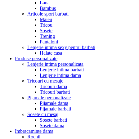
Lana
Bambus
Articole sport barbati
Maieu
Tricou
Sosete
Trening
Pantaloni
Lenjerie intima sexy pentru barbati
Halate casa
Produse personalizate
Lenjerie intima personalizata
Lenjerie intima barbati
Lenjerie intima dama
Tricouri cu mesaje
Tricouri dama
Tricouri barbati
Pijamale personalizate
Pijamale dama
Pijamale barbati
Sosete cu mesaj
Sosete barbati
Sosete dama
Imbracaminte dama
Rochii