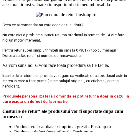
acestora , totusi valoarea transportului este nerambursabila.
Ceea ce ai comandat nu este ceea ce ti-ai dorit?
Nu este nici o problema, puteti returna produsul in termen de 14 zile fara
nici un motiv intemeiat.
Pentru retur super simplu trimiteti un sms la 0730177166 cu mesajul "
Doresc sa fac retur" si numele dumneavoastra.
Va vom suna noi si vom face toata procedura sa fie facila.
Inainte de a returna un produs va rugam sa verificati daca produsul este in
starea in care a fost primit ( in ambalajul original , cu eticheta , curat si
nefolosit).
Produsele personalizate la comanda se pot returna doar in cazul in
care exista un defect de fabricatie.
Costurile de retur* ale produsului vor fi suportate dupa cum
urmeaza :
Produs livrat / ambalat / imprimat gresit - Push-up.ro
Produs cu defect (neconform) - Push-up.ro