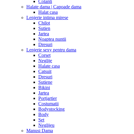
Colanti
Halate dama | Capoade dama
Halat casa
Lenjerie intima mirese
Chilot
Sutien
Jartea
Noaptea nuntii
Dresuri
Lenjerie sexy pentru dama
Corset
Neglije
Halate casa
Catsuit
Dresuri
Sutiene
Bikini
Jartea
Portjartier
Costumatii
Bodystocking
Body
Set
Neglijeu
Manusi Dama