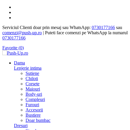
Serviciul Clienti doar prin mesaj sau WhatsApp:
0730177166
sau
comenzi@push-up.ro
| Puteti face comenzi pe WhatsApp la numarul
0730177166
Favorite (
0
)
Dama
Lenjerie intima
Sutiene
Chiloti
Corsete
Maiouri
Body-uri
Compleuri
Furouri
Accesorii
Bustiere
Doar bumbac
Dresuri