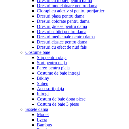
Dresuri cu model pentru dama
Dresuri modelatoare pentru dama
Ciorapi cu adeziv si pentru portjartier
Dresuri plasa pentru dama
Dresuri colorate pentru dama
Dresuri groase pentru dama
Dresuri subtiri pentru dama
Dresuri medicinale pentru dama
Dresuri clasice pentru dama
Dresuri cu efect de nud fals
Costume baie
Slip pentru plaja
Sort pentru plaja
Pareo pentru plaja
Costume de baie intregi
Bikiny
Sutien
Accesorii plaja
Intregi
Costum de baie doua piese
Costum de baie 3 piese
Sosete dama
Model
Lycra
Bambus