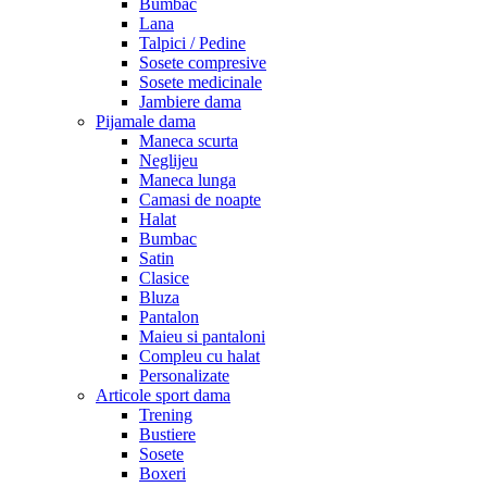
Bumbac
Lana
Talpici / Pedine
Sosete compresive
Sosete medicinale
Jambiere dama
Pijamale dama
Maneca scurta
Neglijeu
Maneca lunga
Camasi de noapte
Halat
Bumbac
Satin
Clasice
Bluza
Pantalon
Maieu si pantaloni
Compleu cu halat
Personalizate
Articole sport dama
Trening
Bustiere
Sosete
Boxeri