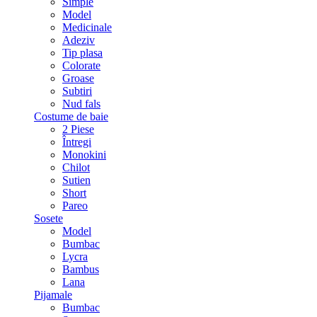
Simple
Model
Medicinale
Adeziv
Tip plasa
Colorate
Groase
Subtiri
Nud fals
Costume de baie
2 Piese
Întregi
Monokini
Chilot
Sutien
Short
Pareo
Sosete
Model
Bumbac
Lycra
Bambus
Lana
Pijamale
Bumbac