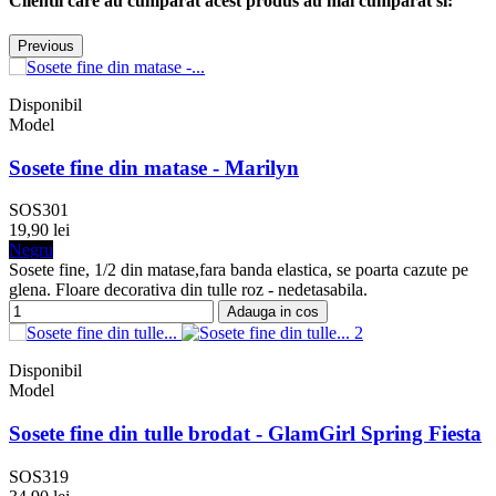
Clientii care au cumparat acest produs au mai cumparat si:
Previous
Disponibil
Model
Sosete fine din matase - Marilyn
SOS301
19,90 lei
Negru
Sosete fine, 1/2 din matase,fara banda elastica, se poarta cazute pe
glena. Floare decorativa din tulle roz - nedetasabila.
Adauga in cos
Disponibil
Model
Sosete fine din tulle brodat - GlamGirl Spring Fiesta
SOS319