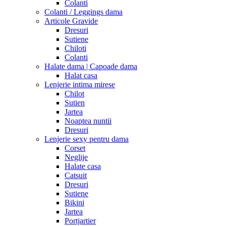
Colanti
Colanti / Leggings dama
Articole Gravide
Dresuri
Sutiene
Chiloti
Colanti
Halate dama | Capoade dama
Halat casa
Lenjerie intima mirese
Chilot
Sutien
Jartea
Noaptea nuntii
Dresuri
Lenjerie sexy pentru dama
Corset
Neglije
Halate casa
Catsuit
Dresuri
Sutiene
Bikini
Jartea
Portjartier