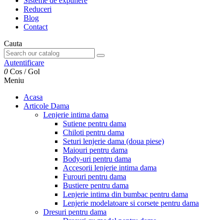
Sisteme de expunere
Reduceri
Blog
Contact
Cauta
Autentificare
0
Cos
/
Gol
Meniu
Acasa
Articole Dama
Lenjerie intima dama
Sutiene pentru dama
Chiloti pentru dama
Seturi lenjerie dama (doua piese)
Maiouri pentru dama
Body-uri pentru dama
Accesorii lenjerie intima dama
Furouri pentru dama
Bustiere pentru dama
Lenjerie intima din bumbac pentru dama
Lenjerie modelatoare si corsete pentru dama
Dresuri pentru dama