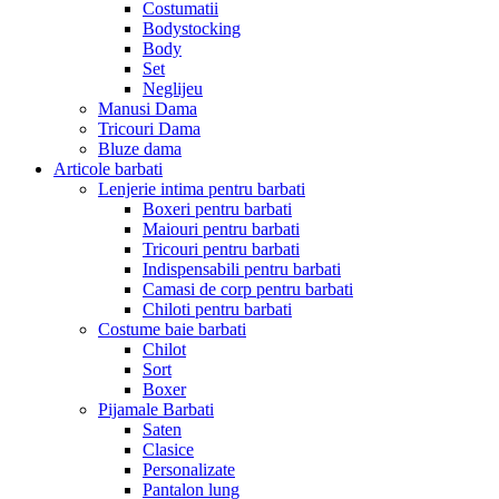
Costumatii
Bodystocking
Body
Set
Neglijeu
Manusi Dama
Tricouri Dama
Bluze dama
Articole barbati
Lenjerie intima pentru barbati
Boxeri pentru barbati
Maiouri pentru barbati
Tricouri pentru barbati
Indispensabili pentru barbati
Camasi de corp pentru barbati
Chiloti pentru barbati
Costume baie barbati
Chilot
Sort
Boxer
Pijamale Barbati
Saten
Clasice
Personalizate
Pantalon lung