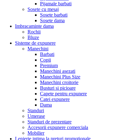
Pijamale barbati
Sosete cu mesaj
Sosete barbati
Sosete dama
Imbracaminte dama
Rochii
Bluze
Sisteme de expunere
Manechini
Barbati
Copii
Premium
Manechini asezati
Manechini Plus Size
Manechini croitorie
Busturi si picioare
Capete pentru expunere
Catei expunere
Dama
Standuri
Umerase
Standuri de prezentare
Accesorii expunere comerciala
Mobilier
Lenjerie intima la preturi promotionale