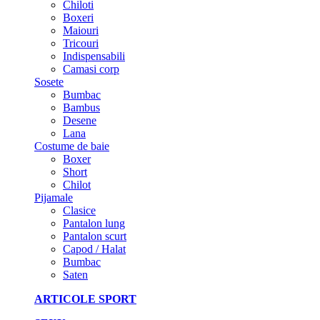
Chiloti
Boxeri
Maiouri
Tricouri
Indispensabili
Camasi corp
Sosete
Bumbac
Bambus
Desene
Lana
Costume de baie
Boxer
Short
Chilot
Pijamale
Clasice
Pantalon lung
Pantalon scurt
Capod / Halat
Bumbac
Saten
ARTICOLE SPORT