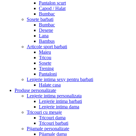
Pantalon scurt
Capod / Halat
Bumbac
Sosete barbati
Bumbac
Desene
Lana
Bambus
Articole sport barbati
Maieu
Tricou
Sosete
Trening
Pantaloni
Lenjerie intima sexy pentru barbati
Halate casa
Produse personalizate
Lenjerie intima personalizata
Lenjerie intima barbati
Lenjerie intima dama
Tricouri cu mesaje
Tricouri dama
Tricouri barbati
Pijamale personalizate
Pijamale dama