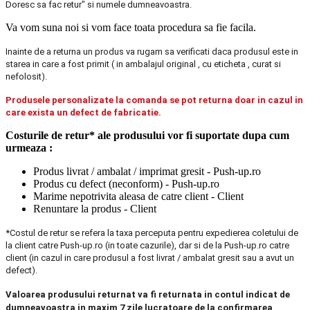
Doresc sa fac retur" si numele dumneavoastra.
Va vom suna noi si vom face toata procedura sa fie facila.
Inainte de a returna un produs va rugam sa verificati daca produsul este in
starea in care a fost primit ( in ambalajul original , cu eticheta , curat si
nefolosit).
Produsele personalizate la comanda se pot returna doar in cazul in
care exista un defect de fabricatie.
Costurile de retur* ale produsului vor fi suportate dupa cum
urmeaza :
Produs livrat / ambalat / imprimat gresit - Push-up.ro
Produs cu defect (neconform) - Push-up.ro
Marime nepotrivita aleasa de catre client - Client
Renuntare la produs - Client
*Costul de retur se refera la taxa perceputa pentru expedierea coletului de
la client catre Push-up.ro (in toate cazurile), dar si de la Push-up.ro catre
client (in cazul in care produsul a fost livrat / ambalat gresit sau a avut un
defect).
Valoarea produsului returnat va fi returnata in contul indicat de
dumneavoastra in maxim 7 zile lucratoare de la confirmarea