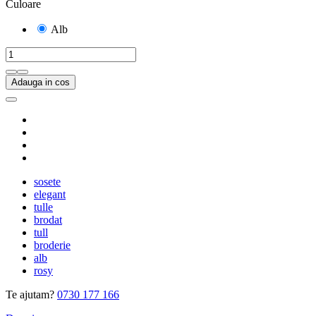
Culoare
Alb
Adauga in cos
sosete
elegant
tulle
brodat
tull
broderie
alb
rosy
Te ajutam?
0730 177 166