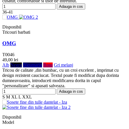
cusatur, comfortabile si usor de intretinut.
Adauga in cos
36-41
Disponibil
Tricouri barbati
OMG
T0046
49,00 lei
Alb
Negru
Bleumarin
Rosu
Gri melanj
Tricou de calitate ,din bumbac, cu un croi excelent , imprimat cu
design rezistent cauciucat. Textul poate fi modificat dupa dorinta
dumneavoastra, introduceti modificarea dorita in capul
"personalizare" si apasati salveaza.
Adauga in cos
S
M
XL
L
XXL
Disponibil
Model