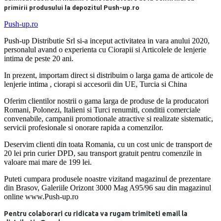
primirii produsului la depozitul Push-up.ro
Push-up.ro
Push-up Distributie Srl si-a inceput activitatea in vara anului 2020,
personalul avand o experienta cu Ciorapii si Articolele de lenjerie
intima de peste 20 ani.
In prezent, importam direct si distribuim o larga gama de articole de
lenjerie intima , ciorapi si accesorii din UE, Turcia si China
Oferim clientilor nostrii o gama larga de produse de la producatori
Romani, Polonezi, Italieni si Turci renumiti, conditii comerciale
convenabile, campanii promotionale atractive si realizate sistematic,
servicii profesionale si onorare rapida a comenzilor.
Deservim clienti din toata Romania, cu un cost unic de transport de
20 lei prin curier DPD, sau transport gratuit pentru comenzile in
valoare mai mare de 199 lei.
Puteti cumpara produsele noastre vizitand magazinul de prezentare
din Brasov, Galeriile Orizont 3000 Mag A95/96 sau din magazinul
online www.Push-up.ro
Pentru colaborari cu ridicata va rugam trimiteti email la