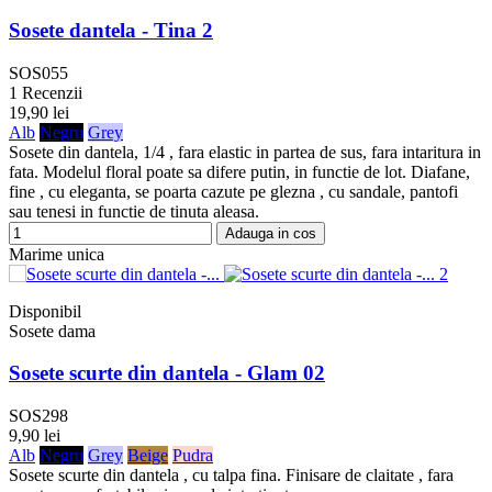
Sosete dantela - Tina 2
SOS055
1 Recenzii
19,90 lei
Alb
Negru
Grey
Sosete din dantela, 1/4 , fara elastic in partea de sus, fara intaritura in
fata. Modelul floral poate sa difere putin, in functie de lot. Diafane,
fine , cu eleganta, se poarta cazute pe glezna , cu sandale, pantofi
sau tenesi in functie de tinuta aleasa.
Adauga in cos
Marime unica
Disponibil
Sosete dama
Sosete scurte din dantela - Glam 02
SOS298
9,90 lei
Alb
Negru
Grey
Beige
Pudra
Sosete scurte din dantela , cu talpa fina. Finisare de claitate , fara