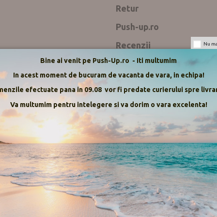
Retur
Push-up.ro
Recenzii
Nu mai
Bine ai venit pe Push-Up.ro - Iti multumim
Sosete 3/4 plasa mica si model
In acest moment de bucuram de vacanta de vara, in echipa!
Sosetele au in detaliu modelul 
enzile efectuate pana in 09.08 vor fi predate curierului spre livrar
Sosetele au varf intarit pentru
Va multumim pentru intelegere si va dorim o vara excelenta!
Compozitie: 90% Poliamida 10
Marime unica
Livrarea produselor se face pe ter
Push-up Distributie Srl si-a incep
Nu sunt recenzii
Ciorapii si Articolele de lenjerie i
Este posibila ridicarea produselor
Ceea ce ai comandat nu este ceea ce 
In prezent, importam direct si distr