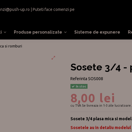
nzi@push-up.ro
| Puteti face comenzi pe
ti
Produse personalizate
Sisteme de expunere
R
ca si romburi
Sosete 3/4 - 
Referinta
SOS008
In stoc
8,00 lei
cu TVA
Se livreaza in 1-3 zile lucratoare.
Sosete 3/4 plasa mica si model
Sosetele au in detaliu modelul 