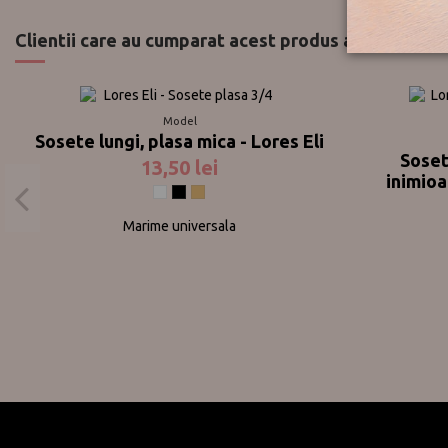
Clientii care au cumparat acest produs au mai cumpa
Model
Sosete lungi, plasa mica - Lores Eli
Sosete
13,50 lei
inimioa
Alb
Negru
Natural
Marime universala