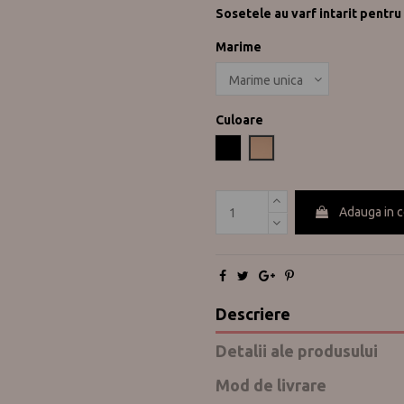
Sosetele au varf intarit pentru
Marime
Culoare
Negru
Nude
Adauga in 
Descriere
Detalii ale produsului
Mod de livrare