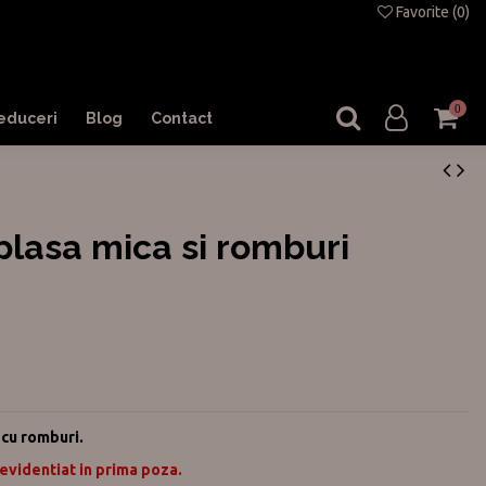
Favorite (
0
)
0
educeri
Blog
Contact
plasa mica si romburi
 cu romburi.
evidentiat in prima poza.