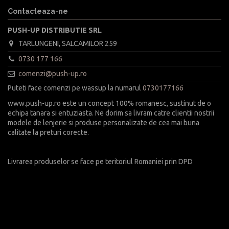
Contacteaza-ne
PUSH-UP DISTRIBUTIE SRL
TARLUNGENI, SALCAMILOR 259
0730 177 166
comenzi@push-up.ro
Puteti face comenzi pe wassup la numarul
0730177166
www.push-up.ro este un concept 100% romanesc, sustinut de o
echipa tanara si entuziasta. Ne dorim sa livram catre clientii nostrii
modele de lenjerie si produse personalizate de cea mai buna
calitate la preturi corecte.
Livrarea produselor se face pe teritoriul Romaniei prin DPD