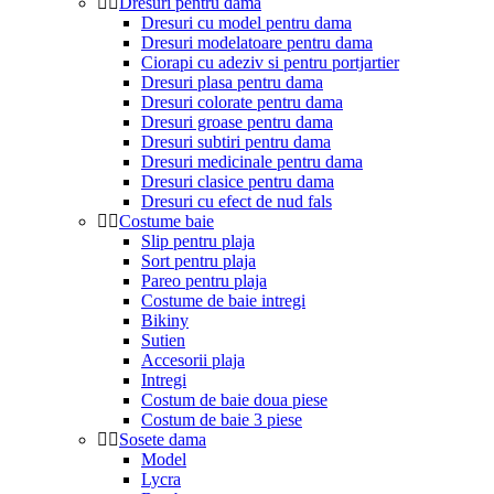
Dresuri pentru dama
Dresuri cu model pentru dama
Dresuri modelatoare pentru dama
Ciorapi cu adeziv si pentru portjartier
Dresuri plasa pentru dama
Dresuri colorate pentru dama
Dresuri groase pentru dama
Dresuri subtiri pentru dama
Dresuri medicinale pentru dama
Dresuri clasice pentru dama
Dresuri cu efect de nud fals
Costume baie
Slip pentru plaja
Sort pentru plaja
Pareo pentru plaja
Costume de baie intregi
Bikiny
Sutien
Accesorii plaja
Intregi
Costum de baie doua piese
Costum de baie 3 piese
Sosete dama
Model
Lycra