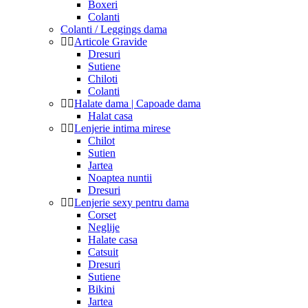
Boxeri
Colanti
Colanti / Leggings dama
Articole Gravide
Dresuri
Sutiene
Chiloti
Colanti
Halate dama | Capoade dama
Halat casa
Lenjerie intima mirese
Chilot
Sutien
Jartea
Noaptea nuntii
Dresuri
Lenjerie sexy pentru dama
Corset
Neglije
Halate casa
Catsuit
Dresuri
Sutiene
Bikini
Jartea