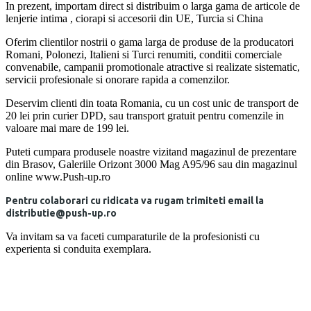
In prezent, importam direct si distribuim o larga gama de articole de
lenjerie intima , ciorapi si accesorii din UE, Turcia si China
Oferim clientilor nostrii o gama larga de produse de la producatori
Romani, Polonezi, Italieni si Turci renumiti, conditii comerciale
convenabile, campanii promotionale atractive si realizate sistematic,
servicii profesionale si onorare rapida a comenzilor.
Deservim clienti din toata Romania, cu un cost unic de transport de
20 lei prin curier DPD, sau transport gratuit pentru comenzile in
valoare mai mare de 199 lei.
Puteti cumpara produsele noastre vizitand magazinul de prezentare
din Brasov, Galeriile Orizont 3000 Mag A95/96 sau din magazinul
online www.Push-up.ro
Pentru colaborari cu ridicata va rugam trimiteti email la
distributie@push-up.ro
Va invitam sa va faceti cumparaturile de la profesionisti cu
experienta si conduita exemplara.