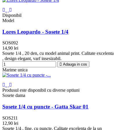
Disponibil
Model
Lores Leopardo - Sosete 1/4
SOS092
14,90 lei
Negru
Sosete 1/4 , 20 den, cu model animal print. Calitate excelenta
, design elegant, varf insesizabil.
Adauga in cos
Marime unica
Produsul este disponibil cu diverse optiuni
Sosete dama
Sosete 1/4 cu puncte - Gatta Skar 01
SOS211
12,90 lei
Negru
Nude
Sosete 1/4 , fine, cu puncte. Calitate excelenta de la un