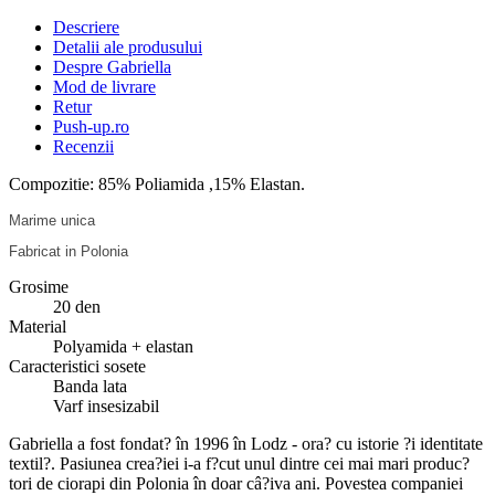
Descriere
Detalii ale produsului
Despre Gabriella
Mod de livrare
Retur
Push-up.ro
Recenzii
Compozitie: 85% Poliamida ,15% Elastan.
Marime unica
Fabricat in Polonia
Grosime
20 den
Material
Polyamida + elastan
Caracteristici sosete
Banda lata
Varf insesizabil
Gabriella a fost fondat? în 1996 în Lodz - ora? cu istorie ?i identitate
textil?. Pasiunea crea?iei i-a f?cut unul dintre cei mai mari produc?
tori de ciorapi din Polonia în doar câ?iva ani. Povestea companiei