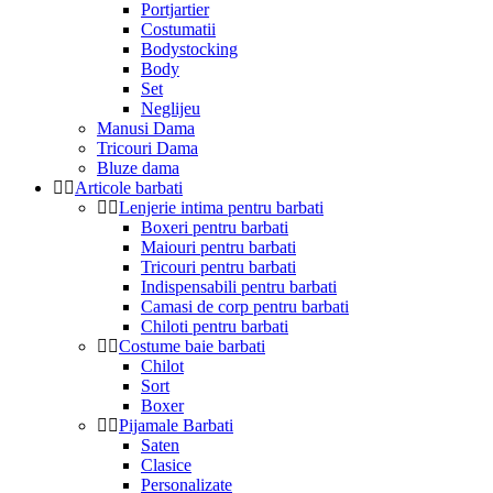
Portjartier
Costumatii
Bodystocking
Body
Set
Neglijeu
Manusi Dama
Tricouri Dama
Bluze dama
Articole barbati
Lenjerie intima pentru barbati
Boxeri pentru barbati
Maiouri pentru barbati
Tricouri pentru barbati
Indispensabili pentru barbati
Camasi de corp pentru barbati
Chiloti pentru barbati
Costume baie barbati
Chilot
Sort
Boxer
Pijamale Barbati
Saten
Clasice
Personalizate