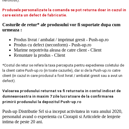
nefolosit).
Produsele personalizate la comanda se pot returna doar in cazul in
care exista un defect de fabricatie.
Costurile de retur* ale produsului vor fi suportate dupa cum
urmeaza :
Produs livrat / ambalat / imprimat gresit - Push-up.ro
Produs cu defect (neconform) - Push-up.ro
Marime nepotrivita aleasa de catre client - Client
Renuntare la produs - Client
*Costul de retur se refera la taxa perceputa pentru expedierea coletului de
la client catre Push-up.ro (in toate cazurile), dar si de la Push-up.ro catre
client (in cazul in care produsul a fost livrat / ambalat gresit sau a avut un
defect).
Valoarea produsului returnat va fi returnata in contul indicat de
dumneavoastra in maxim 7 zile lucratoare de la confirmarea
primirii produsului la depozitul Push-up.ro
Push-up Distributie Srl si-a inceput activitatea in vara anului 2020,
personalul avand o experienta cu Ciorapii si Articolele de lenjerie
intima de peste 20 ani.