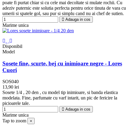
poate fi purtat chiar si cu cele mai decoltate si mulate rochii. Cu
adeziv puternic este solutia perfecta pentru orice tinuta de vara cu
umerii si spatele gol, sau pur si simplu cand nu ai chef de sutien.
Adauga in cos
Marime unica
Disponibil
Model
Sosete fine, scurte, bej cu inimioare negre - Lores
Cuori
SOS040
13,90 lei
Natural
Sosete 1/4 , 20 den , cu model tip inimioare, si banda elastica
modelata. Fine, parfumate cu varf intarit, un pic de fericire la
picioarele tale.
Adauga in cos
Marime unica
Tap to zoom
×