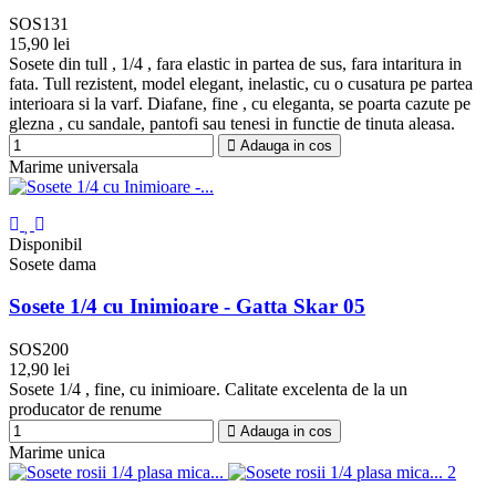
SOS131
15,90 lei
Negru
Sosete din tull , 1/4 , fara elastic in partea de sus, fara intaritura in
fata. Tull rezistent, model elegant, inelastic, cu o cusatura pe partea
interioara si la varf. Diafane, fine , cu eleganta, se poarta cazute pe
glezna , cu sandale, pantofi sau tenesi in functie de tinuta aleasa.
Adauga in cos
Marime universala
Disponibil
Sosete dama
Sosete 1/4 cu Inimioare - Gatta Skar 05
SOS200
12,90 lei
Negru
Sosete 1/4 , fine, cu inimioare. Calitate excelenta de la un
producator de renume
Adauga in cos
Marime unica