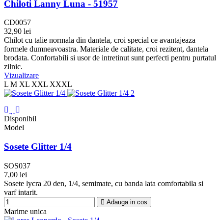
Chiloti Lanny Luna - 51957
CD0057
32,90 lei
Alb
Bleumarin
Mov
Bej
Plume
Chilot cu talie normala din dantela, croi special ce avantajeaza
formele dumneavoastra. Materiale de calitate, croi rezitent, dantela
brodata. Confortabili si usor de intretinut sunt perfecti pentru purtatul
zilnic.
Vizualizare
L
M
XL
XXL
XXXL
Disponibil
Model
Sosete Glitter 1/4
SOS037
7,00 lei
Negru
Visone
Roz
Grafit
Platino
Plume
Noir
Purple
Cupru
Sosete lycra 20 den, 1/4, semimate, cu banda lata comfortabila si
Boutique
multicolor
varf intarit.
Adauga in cos
Marime unica