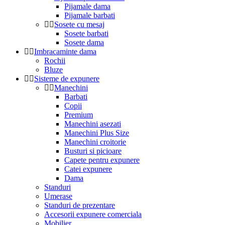
Pijamale dama
Pijamale barbati
Sosete cu mesaj
Sosete barbati
Sosete dama
Imbracaminte dama
Rochii
Bluze
Sisteme de expunere
Manechini
Barbati
Copii
Premium
Manechini asezati
Manechini Plus Size
Manechini croitorie
Busturi si picioare
Capete pentru expunere
Catei expunere
Dama
Standuri
Umerase
Standuri de prezentare
Accesorii expunere comerciala
Mobilier