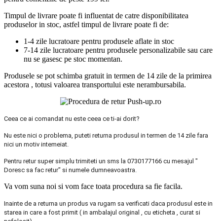
Timpul de livrare poate fi influentat de catre disponibilitatea
produselor in stoc, astfel timpul de livrare poate fi de:
1-4 zile lucratoare pentru produsele aflate in stoc
7-14 zile lucratoare pentru produsele personalizabile sau care
nu se gasesc pe stoc momentan.
Produsele se pot schimba gratuit in termen de 14 zile de la primirea
acestora , totusi valoarea transportului este nerambursabila.
Ceea ce ai comandat nu este ceea ce ti-ai dorit?
Nu este nici o problema, puteti returna produsul in termen de 14 zile fara
nici un motiv intemeiat.
Pentru retur super simplu trimiteti un sms la 0730177166 cu mesajul "
Doresc sa fac retur" si numele dumneavoastra.
Va vom suna noi si vom face toata procedura sa fie facila.
Inainte de a returna un produs va rugam sa verificati daca produsul este in
starea in care a fost primit ( in ambalajul original , cu eticheta , curat si