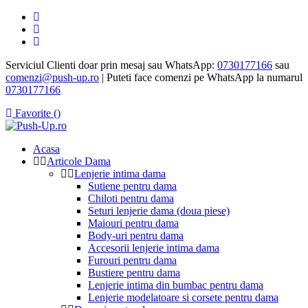
Serviciul Clienti doar prin mesaj sau WhatsApp:
0730177166
sau
comenzi@push-up.ro
| Puteti face comenzi pe WhatsApp la numarul
0730177166
Favorite (
)
Acasa
Articole Dama
Lenjerie intima dama
Sutiene pentru dama
Chiloti pentru dama
Seturi lenjerie dama (doua piese)
Maiouri pentru dama
Body-uri pentru dama
Accesorii lenjerie intima dama
Furouri pentru dama
Bustiere pentru dama
Lenjerie intima din bumbac pentru dama
Lenjerie modelatoare si corsete pentru dama