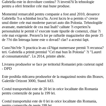
Gabriella este in dezvoltare continu? ?i investi?ii în tehnologie
pentru a oferi femeilor cele mai bune produse.
Momentul remarcabil pentru companie a fost anul 2010, deoarece
Gabriella ?i-a schimbat loca?ia. Acest lucru le-a permis s? creeze
unul dintre cele mai moderne parcuri auto din Polonia. Tehnologiile
avansate, materialele de cea mai înalt? calitate ?i experien?a
personalului le permit s? execute toate tipurile de comenzi, chiar ?i
cele mai exigente. Prezen?a lor pe rafturile magazinelor din peste 35
de ??ri din întreaga lume este o dovad? clar? a acestui fapt.
Cuno?tin?ele ?i practica le-au câ?tigat numeroase premii ?i recunoa?
teri. Gabriella a primit premiul "Cel mai bun în Polonia" ?i "Laurel
al consumatorului". î.n 2014, printre altele.
Livrarea produselor se face pe teritoriul Romaniei prin curierat rapid
- DPD
Este posibila ridicarea produselor de la magazinul nostru din Brasov,
Galeriile Orizont 3000, Stand A83.
Costul transportului este de 20 lei in orice localitate din Romania
pentru comenzile de pana la 199 lei.
Costul transportului este de 0 lei in orice localitate din Romania,
pentru comenzile de peste 199 lei.