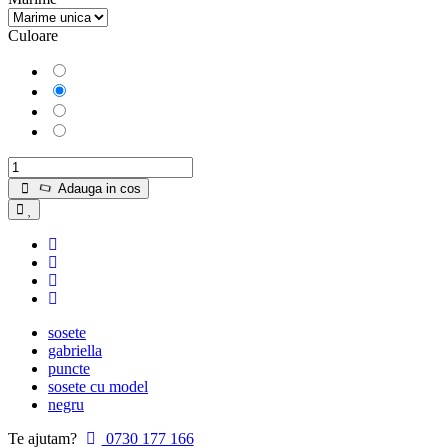
Culoare
Alb
Negru
Belge
Ecru
Adauga in cos
sosete
gabriella
puncte
sosete cu model
negru
Te ajutam?
0730 177 166