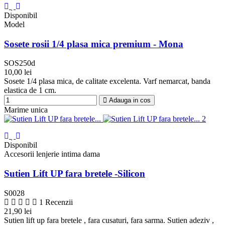
Disponibil
Model
Sosete rosii 1/4 plasa mica premium - Mona
SOS250d
10,00 lei
Rosu
Sosete 1/4 plasa mica, de calitate excelenta. Varf nemarcat, banda
elastica de 1 cm.
Adauga in cos
Marime unica
Disponibil
Accesorii lenjerie intima dama
Sutien Lift UP fara bretele -Silicon
S0028
1 Recenzii
21,90 lei
Sutien lift up fara bretele , fara cusaturi, fara sarma. Sutien adeziv ,