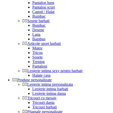
Pantalon lung
Pantalon scurt
Capod / Halat
Bumbac
Sosete barbati
Bumbac
Desene
Lana
Bambus
Articole sport barbati
Maieu
Tricou
Sosete
Trening
Pantaloni
Lenjerie intima sexy pentru barbati
Halate casa
Produse personalizate
Lenjerie intima personalizata
Lenjerie intima barbati
Lenjerie intima dama
Tricouri cu mesaje
Tricouri dama
Tricouri barbati
Pijamale personalizate