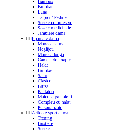
Bambus
Bumbac
Lana
Talpici / Pedine
Sosete compresive
Sosete medicinale
Jambiere dama
Pijamale dama
Maneca scurta
Neglijeu
Maneca lunga
Camasi de noapte
Halat
Bumbac
Satin
Clasice
Bluza
Pantalon
Maieu si pantaloni
Compleu cu halat
Personalizate
Articole sport dama
Trening
Bustiere
Sosete