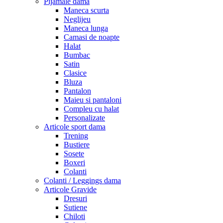
Pijamale dama
Maneca scurta
Neglijeu
Maneca lunga
Camasi de noapte
Halat
Bumbac
Satin
Clasice
Bluza
Pantalon
Maieu si pantaloni
Compleu cu halat
Personalizate
Articole sport dama
Trening
Bustiere
Sosete
Boxeri
Colanti
Colanti / Leggings dama
Articole Gravide
Dresuri
Sutiene
Chiloti