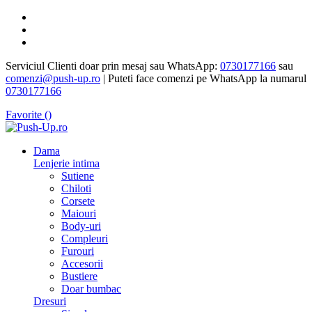
Serviciul Clienti doar prin mesaj sau WhatsApp:
0730177166
sau
comenzi@push-up.ro
| Puteti face comenzi pe WhatsApp la numarul
0730177166
Favorite (
)
Dama
Lenjerie intima
Sutiene
Chiloti
Corsete
Maiouri
Body-uri
Compleuri
Furouri
Accesorii
Bustiere
Doar bumbac
Dresuri