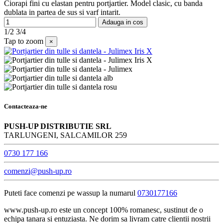
Ciorapi fini cu elastan pentru portjartier. Model clasic, cu banda
dublata in partea de sus si varf intarit.
Adauga in cos
1/2
3/4
Tap to zoom
×
Contacteaza-ne
PUSH-UP DISTRIBUTIE SRL
TARLUNGENI, SALCAMILOR 259
0730 177 166
comenzi@push-up.ro
Puteti face comenzi pe wassup la numarul
0730177166
www.push-up.ro este un concept 100% romanesc, sustinut de o
echipa tanara si entuziasta. Ne dorim sa livram catre clientii nostrii