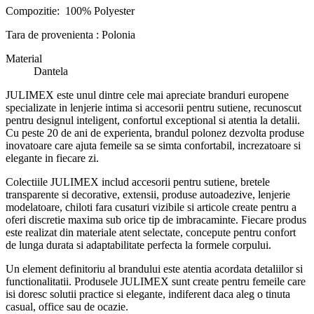
Compozitie: 100% Polyester
Tara de provenienta : Polonia
Material
Dantela
JULIMEX este unul dintre cele mai apreciate branduri europene
specializate in lenjerie intima si accesorii pentru sutiene, recunoscut
pentru designul inteligent, confortul exceptional si atentia la detalii.
Cu peste 20 de ani de experienta, brandul polonez dezvolta produse
inovatoare care ajuta femeile sa se simta confortabil, increzatoare si
elegante in fiecare zi.
Colectiile JULIMEX includ accesorii pentru sutiene, bretele
transparente si decorative, extensii, produse autoadezive, lenjerie
modelatoare, chiloti fara cusaturi vizibile si articole create pentru a
oferi discretie maxima sub orice tip de imbracaminte. Fiecare produs
este realizat din materiale atent selectate, concepute pentru confort
de lunga durata si adaptabilitate perfecta la formele corpului.
Un element definitoriu al brandului este atentia acordata detaliilor si
functionalitatii. Produsele JULIMEX sunt create pentru femeile care
isi doresc solutii practice si elegante, indiferent daca aleg o tinuta
casual, office sau de ocazie.