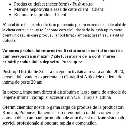
Produs cu defect (neconform) - Push-up.ro
Marime nepotrivita aleasa de catre client - Client
Renuntare la produs - Client
*Costul de retur se refera la taxa perceputa pentru expedierea coletului de
la client catre Push-up.ro (in toate cazurile), dar si de la Push-up.ro catre
client (in cazul in care produsul a fost livrat / ambalat gresit sau a avut un
defect).
Valoarea produsului returnat va fi returnata in contul indicat de
dumneavoastra in maxim 7 zile lucratoare de la confirmarea
primirii produsului la depozitul Push-up.ro
Push-up Distributie Srl si-a inceput activitatea in vara anului 2020,
personalul avand o experienta cu Ciorapii si Articolele de lenjerie
intima de peste 20 ani.
In prezent, importam direct si distribuim o larga gama de articole de
lenjerie intima , ciorapi si accesorii din UE, Turcia si China
Oferim clientilor nostrii o gama larga de produse de la producatori
Romani, Polonezi, Italieni si Turci renumiti, conditii comerciale
convenabile, campanii promotionale atractive si realizate sistematic,
servicii profesionale si onorare rapida a comenzilor.