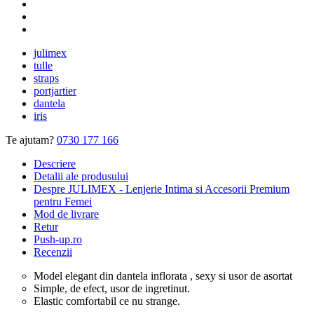
julimex
tulle
straps
portjartier
dantela
iris
Te ajutam?
0730 177 166
Descriere
Detalii ale produsului
Despre JULIMEX - Lenjerie Intima si Accesorii Premium
pentru Femei
Mod de livrare
Retur
Push-up.ro
Recenzii
Model elegant din dantela inflorata , sexy si usor de asortat
Simple, de efect, usor de ingretinut.
Elastic comfortabil ce nu strange.