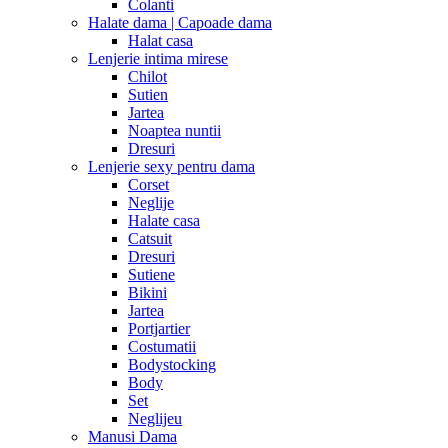
Colanti
Halate dama | Capoade dama
Halat casa
Lenjerie intima mirese
Chilot
Sutien
Jartea
Noaptea nuntii
Dresuri
Lenjerie sexy pentru dama
Corset
Neglije
Halate casa
Catsuit
Dresuri
Sutiene
Bikini
Jartea
Portjartier
Costumatii
Bodystocking
Body
Set
Neglijeu
Manusi Dama