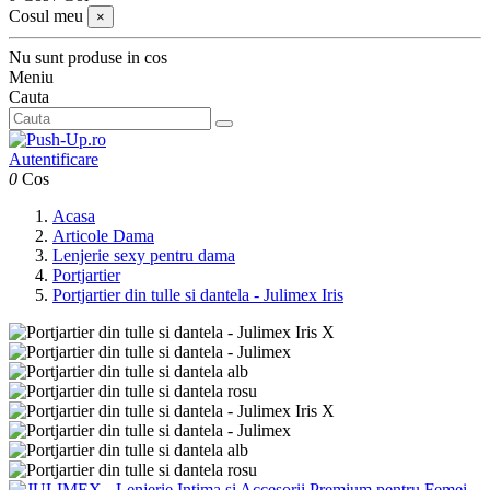
Cosul meu
×
Nu sunt produse in cos
Meniu
Cauta
Autentificare
0
Cos
Acasa
Articole Dama
Lenjerie sexy pentru dama
Portjartier
Portjartier din tulle si dantela - Julimex Iris