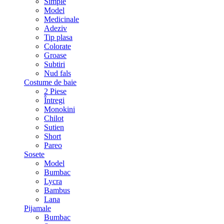
Simple
Model
Medicinale
Adeziv
Tip plasa
Colorate
Groase
Subtiri
Nud fals
Costume de baie
2 Piese
Întregi
Monokini
Chilot
Sutien
Short
Pareo
Sosete
Model
Bumbac
Lycra
Bambus
Lana
Pijamale
Bumbac