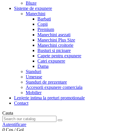
Bluze
Sisteme de expunere
Manechini
Barbati
Copii
Premium
Manechini asezati
Manechini Plus Size
Manechini croitorie
Busturi si picioare
Capete pentru expunere
Catei expunere
Dama
Standuri
Umerase
Standuri de prezentare
Accesorii expunere comerciala
Mobilier
Lenjerie intima la preturi promotionale
Contact
Cauta
Autentificare
0
Cos
/
Gol