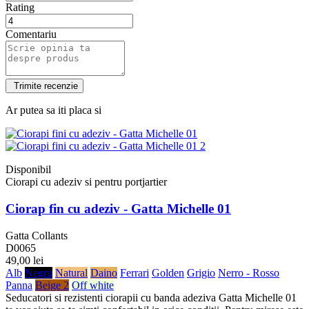
Rating
Comentariu
Ar putea sa iti placa si
Disponibil
Ciorapi cu adeziv si pentru portjartier
Ciorap fin cu adeziv - Gatta Michelle 01
Gatta Collants
D0065
49,00 lei
Alb
Negru
Natural
Daino
Ferrari
Golden
Grigio
Nerro - Rosso
Panna
Beige 2
Off white
Seducatori si rezistenti ciorapii cu banda adeziva Gatta Michelle 01