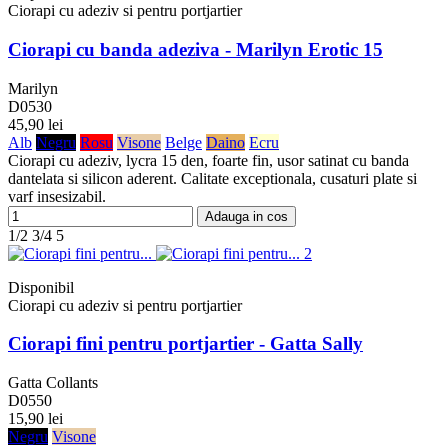
Ciorapi cu adeziv si pentru portjartier
Ciorapi cu banda adeziva - Marilyn Erotic 15
Marilyn
D0530
45,90 lei
Alb
Negru
Rosu
Visone
Belge
Daino
Ecru
Ciorapi cu adeziv, lycra 15 den, foarte fin, usor satinat cu banda
dantelata si silicon aderent. Calitate exceptionala, cusaturi plate si
varf insesizabil.
Adauga in cos
1/2
3/4
5
Disponibil
Ciorapi cu adeziv si pentru portjartier
Ciorapi fini pentru portjartier - Gatta Sally
Gatta Collants
D0550
15,90 lei
Negru
Visone