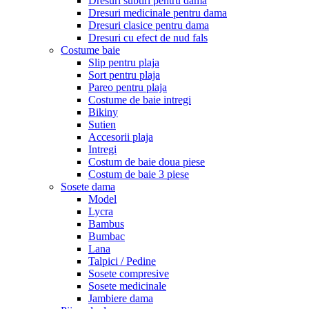
Dresuri subtiri pentru dama
Dresuri medicinale pentru dama
Dresuri clasice pentru dama
Dresuri cu efect de nud fals
Costume baie
Slip pentru plaja
Sort pentru plaja
Pareo pentru plaja
Costume de baie intregi
Bikiny
Sutien
Accesorii plaja
Intregi
Costum de baie doua piese
Costum de baie 3 piese
Sosete dama
Model
Lycra
Bambus
Bumbac
Lana
Talpici / Pedine
Sosete compresive
Sosete medicinale
Jambiere dama