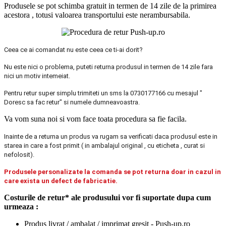
Produsele se pot schimba gratuit in termen de 14 zile de la primirea
acestora , totusi valoarea transportului este nerambursabila.
Ceea ce ai comandat nu este ceea ce ti-ai dorit?
Nu este nici o problema, puteti returna produsul in termen de 14 zile fara
nici un motiv intemeiat.
Pentru retur super simplu trimiteti un sms la 0730177166 cu mesajul "
Doresc sa fac retur" si numele dumneavoastra.
Va vom suna noi si vom face toata procedura sa fie facila.
Inainte de a returna un produs va rugam sa verificati daca produsul este in
starea in care a fost primit ( in ambalajul original , cu eticheta , curat si
nefolosit).
Produsele personalizate la comanda se pot returna doar in cazul in
care exista un defect de fabricatie.
Costurile de retur* ale produsului vor fi suportate dupa cum
urmeaza :
Produs livrat / ambalat / imprimat gresit - Push-up.ro