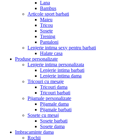
Lana
Bambus
Articole sport barbati
Maieu
Tricou
Sosete
Trening
Pantaloni
Lenjerie intima sexy pentru barbati
Halate casa
Produse personalizate
Lenjerie intima personalizata
Lenjerie intima barbati
Lenjerie intima dama
Tricouri cu mesaje
Tricouri dama
Tricouri barbati
Pijamale personalizate
Pijamale dama
Pijamale barbati
Sosete cu mesaj
Sosete barbati
Sosete dama
Imbracaminte dama
Rochii