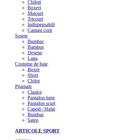
Chiloti
Boxeri
Maiouri
Tricouri
Indispensabili
Camasi corp
Sosete
Bumbac
Bambus
Desene
Lana
Costume de baie
Boxer
Short
Chilot
Pijamale
Clasice
Pantalon lung
Pantalon scurt
Capod / Halat
Bumbac
Saten
ARTICOLE SPORT