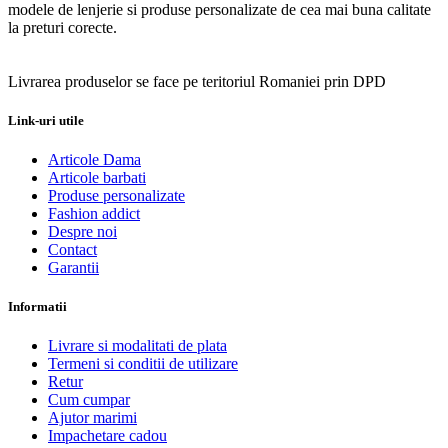
modele de lenjerie si produse personalizate de cea mai buna calitate
la preturi corecte.
Livrarea produselor se face pe teritoriul Romaniei prin DPD
Link-uri utile
Articole Dama
Articole barbati
Produse personalizate
Fashion addict
Despre noi
Contact
Garantii
Informatii
Livrare si modalitati de plata
Termeni si conditii de utilizare
Retur
Cum cumpar
Ajutor marimi
Impachetare cadou