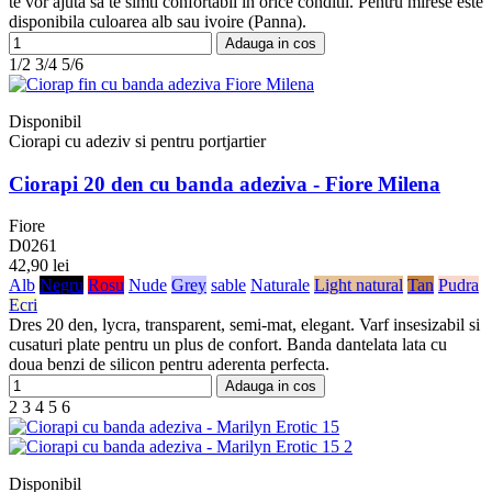
te vor ajuta sa te simti confortabil in orice conditii. Pentru mirese este
disponibila culoarea alb sau ivoire (Panna).
Adauga in cos
1/2
3/4
5/6
Disponibil
Ciorapi cu adeziv si pentru portjartier
Ciorapi 20 den cu banda adeziva - Fiore Milena
Fiore
D0261
42,90 lei
Alb
Negru
Rosu
Nude
Grey
sable
Naturale
Light natural
Tan
Pudra
Ecri
Dres 20 den, lycra, transparent, semi-mat, elegant. Varf insesizabil si
cusaturi plate pentru un plus de confort. Banda dantelata lata cu
doua benzi de silicon pentru aderenta perfecta.
Adauga in cos
2
3
4
5
6
Disponibil