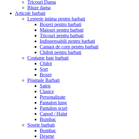
Tricouri Dama
Bluze dama
Articole barbati
Lenjerie intima pentru barbati
Boxeri pentru barbati
Maiouri pentru barbati
Tricouri pentru barbati
Indispensabili pentru barbati
Camasi de corp pentru barbati
Chiloti pentru barbati
Costume baie barbati
Chilot
Sort
Boxer
Pijamale Barbati
Saten
Clasice
Personalizate
Pantalon lung
Pantalon scurt
Capod / Halat
Bumbac
Sosete barbati
Bumbac
Desene