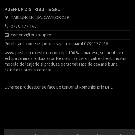
PUSH-UP DISTRIBUTIE SRL
TARLUNGENI, SALCAMILOR 259
0730 177 166
comenzi@push-up.ro
Puteti face comenzi pe wassup la numarul
0730177166
www.push-up.ro este un concept 100% romanesc, sustinut de o
echipa tanara si entuziasta. Ne dorim sa livram catre clientii nostrii
modele de lenjerie si produse personalizate de cea mai buna
calitate la preturi corecte.
Livrarea produselor se face pe teritoriul Romaniei prin DPD