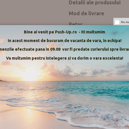
Detalii ale produsului
Mod de livrare
Nu mai
Retur
Bine ai venit pe Push-Up.ro - Iti multumim
Push-up.ro
In acest moment de bucuram de vacanta de vara, in echipa!
Recenzii
enzile efectuate pana in 09.08 vor fi predate curierului spre livrar
Va multumim pentru intelegere si va dorim o vara excelenta!
Dantela cu motive florale, uso
Usor de intretinut.
Bretele reglabile pe umar.
Chilot brazilian, talie normala
Produs in China
Compozitie: 90% Polyester, 10% 
Se livreaza in cutie draguta , gata
Livrarea produselor se face pe ter
Push-up Distributie Srl si-a incep
Nu sunt recenzii
Material
Ciorapii si Articolele de lenjerie i
Este posibila ridicarea produselor
In prezent, importam direct si distr