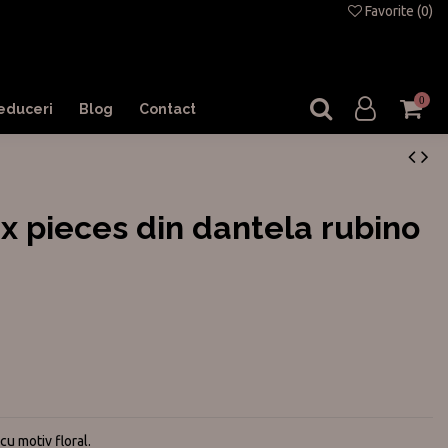
Favorite (
0
)
0
educeri
Blog
Contact
 pieces din dantela rubino
u motiv floral.