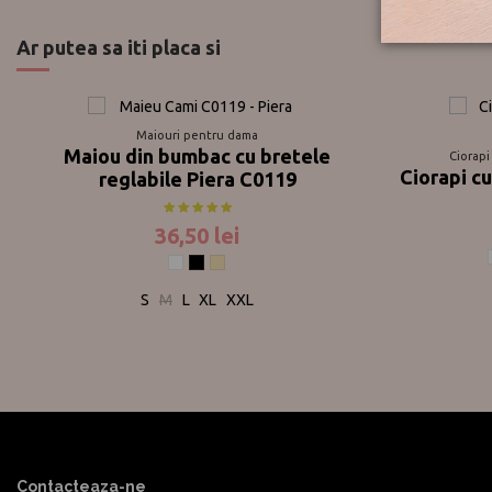
Ar putea sa iti placa si
Maiouri pentru dama
Maiou din bumbac cu bretele
Ciorapi
Ciorapi c
reglabile Piera C0119
36,50 lei
Alb
Negru
Bej
S
M
L
XL
XXL
Contacteaza-ne