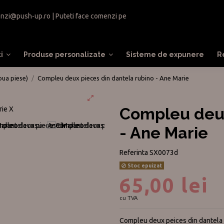
nzi@push-up.ro
| Puteti face comenzi pe
ti
Produse personalizate
Sisteme de expunere
R
oua piese)
Compleu deux pieces din dantela rubino - Ane Marie
Compleu deux
- Ane Marie
Referinta
SX0073d
Stoc epuizat
65,00 lei
cu TVA
Compleu deux peices din dantela c