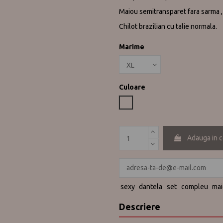
Maiou semitransparet fara sarma , 
Chilot brazilian cu talie normala.
Marime
Culoare
Rubino
Adauga in 
sexy
dantela
set
compleu
ma
Descriere