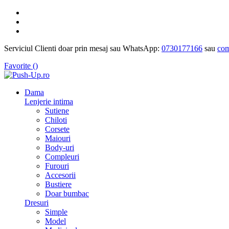
Serviciul Clienti doar prin mesaj sau WhatsApp:
0730177166
sau
com
Favorite (
)
Dama
Lenjerie intima
Sutiene
Chiloti
Corsete
Maiouri
Body-uri
Compleuri
Furouri
Accesorii
Bustiere
Doar bumbac
Dresuri
Simple
Model