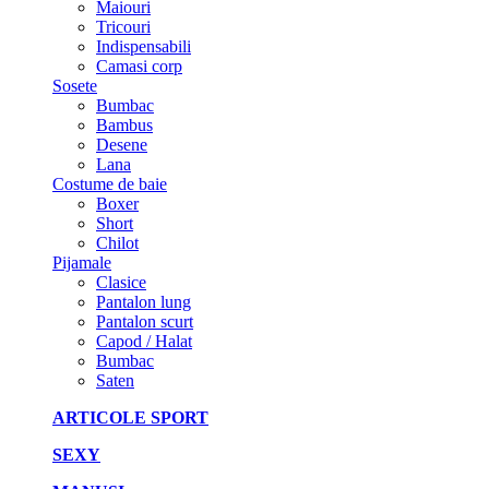
Maiouri
Tricouri
Indispensabili
Camasi corp
Sosete
Bumbac
Bambus
Desene
Lana
Costume de baie
Boxer
Short
Chilot
Pijamale
Clasice
Pantalon lung
Pantalon scurt
Capod / Halat
Bumbac
Saten
ARTICOLE SPORT
SEXY