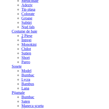
Medicinale
Adeziv
Tip plasa
Colorate
Groase
Subtiri
Nud fals
Costume de baie
2 Piese
Întregi
Monokini
Chilot
Sutien
Short
Pareo
Sosete
Model
Bumbac
Lycra
Bambus
Lana
Pijamale
Bumbac
Saten
Maneca scurta