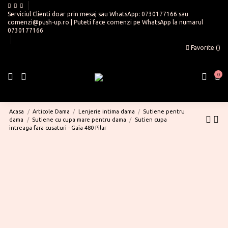
Serviciul Clienti doar prin mesaj sau WhatsApp:
0730177166
sau
comenzi@push-up.ro
| Puteti face comenzi pe WhatsApp la numarul
0730177166
Favorite (
)
0
Acasa
Articole Dama
Lenjerie intima dama
Sutiene pentru
dama
Sutiene cu cupa mare pentru dama
Sutien cupa
intreaga fara cusaturi - Gaia 480 Pilar