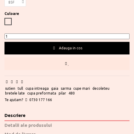
Culoare
Nude
Adauga in cos
sutien
tull
cupa intreaga
gaia
sarma
cupe mari
decoleteu
bretele late
cupa preformata
pilar
480
Te ajutam?
0730 177 166
Descriere
Detalii ale produsului