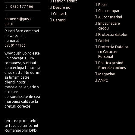
Produs cu defect (neconform) - Push-up.ro
Fashion addict
Va invitam sa va faceti cumparaturile de la profesionisti cu experienta si
Retur
Marime nepotrivita aleasa de catre client - Client
0730 177 166
Despre noi
conduita exemplara.
Renuntare la produs - Client
Cum cumpar
Contact
*Costul de retur se refera la taxa perceputa pentru expedierea coletului
Ajutor marimi
comenzi@push-
Garantii
de la client catre Push-up.ro (in toate cazurile), dar si de la Push-
Impachetare
up.ro
up.ro catre client (in cazul in care produsul a fost livrat / ambalat gresit
cadou
Puteti face comenzi
sau a avut un defect).
Protectia datelor
pe wassup la
Valoarea produsului returnat va fi returnata in contul indicat de
numarul
Outlet
dumneavoastra in maxim 7 zile lucratoare de la confirmarea
0730177166
Protectia Datelor
primirii produsului la depozitul Push-up.ro
cu Caracter
www.push-up.ro este
Personal
un concept 100%
romanesc, sustinut
Politica privind
de o echipa tanara si
fisierele cookies
entuziasta. Ne dorim
Magazine
sa livram catre
ANPC
clientii nostrii
modele de lenjerie si
produse
personalizate de cea
mai buna calitate la
preturi corecte.
Livrarea produselor
se face pe teritoriul
Romaniei prin DPD