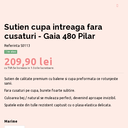
Sutien cupa intreaga fara
cusaturi - Gaia 480 Pilar
Referinta
S0113
In stoc
209,90 lei
cu TVA
Se livreaza in 1-3 zile lucratoare.
Sutien de calitate premium cu balene si cupa preformata ce rotunjeste
sanii.
Fara cusaturi pe cupa, burete foarte subtire.
Culoarea bej / natural se muleaza perfect, devenind aproape invizibil.
Spatele este din tulle rezistent captusit cu o plasa elastica delicata.
Marime