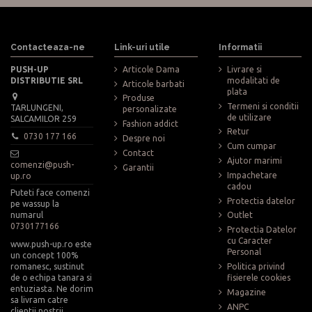
Contacteaza-ne
Link-uri utile
Informatii
PUSH-UP
Articole Dama
Livrare si
DISTRIBUTIE SRL
modalitati de
Articole barbati
plata
Produse
Termeni si conditii
TARLUNGENI,
personalizate
de utilizare
SALCAMILOR 259
Fashion addict
Retur
0730 177 166
Despre noi
Cum cumpar
Contact
Ajutor marimi
comenzi@push-
Garantii
Impachetare
up.ro
cadou
Puteti face comenzi
Protectia datelor
pe wassup la
numarul
Outlet
0730177166
Protectia Datelor
cu Caracter
www.push-up.ro este
Personal
un concept 100%
romanesc, sustinut
Politica privind
de o echipa tanara si
fisierele cookies
entuziasta. Ne dorim
Magazine
sa livram catre
ANPC
clientii nostrii