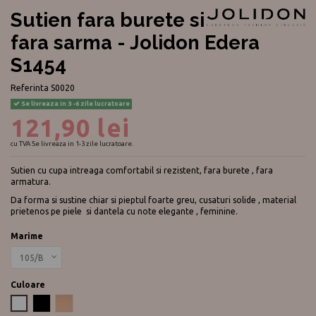
Sutien fara burete si
fara sarma - Jolidon Edera
S1454
Referinta
S0020
Se livreaza in 3 -6 zile lucratoare
121,90 lei
cu TVA
Se livreaza in 1-3 zile lucratoare.
Sutien cu cupa intreaga comfortabil si rezistent, fara burete , fara
armatura.
Da forma si sustine chiar si pieptul foarte greu, cusaturi solide , material
prietenos pe piele si dantela cu note elegante , feminine.
Marime
Culoare
Alb
Negru
Nude