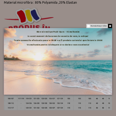
Material microfibra : 80% Polyamida ,20% Elastan
Nu mai afisa pe viitor.
Bine ai venit pe Push-Up.ro - Iti multumim
In acest moment de bucuram de vacanta de vara, in echipa!
Toate comenzile efectuate pana in 09.08 vor fi predate curierului spre livrare in 09.08
Va multumim pentru intelegere si va dorim o vara excelenta!