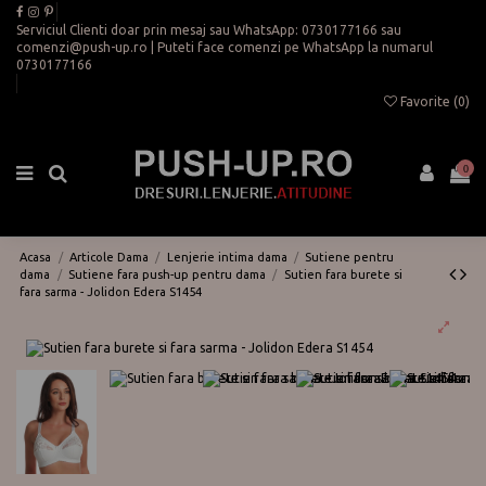
Serviciul Clienti doar prin mesaj sau WhatsApp:
0730177166
sau
comenzi@push-up.ro
| Puteti face comenzi pe WhatsApp la numarul
0730177166
Favorite (
0
)
0
Acasa
Articole Dama
Lenjerie intima dama
Sutiene pentru
dama
Sutiene fara push-up pentru dama
Sutien fara burete si
fara sarma - Jolidon Edera S1454