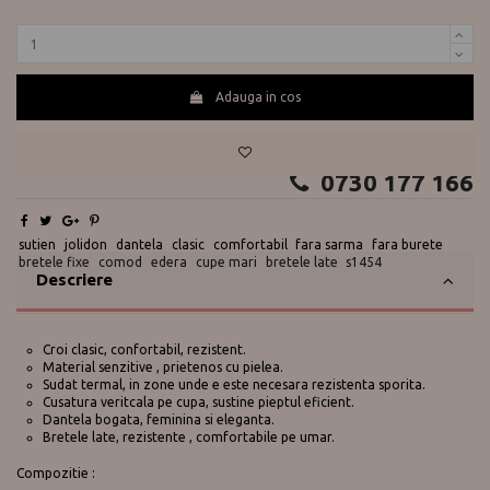
Adauga in cos
Te ajutam?
0730 177 166
sutien
jolidon
dantela
clasic
comfortabil
fara sarma
fara burete
bretele fixe
comod
edera
cupe mari
bretele late
s1454
Descriere
Croi clasic, confortabil, rezistent.
Material senzitive , prietenos cu pielea.
Sudat termal, in zone unde e este necesara rezistenta sporita.
Cusatura veritcala pe cupa, sustine pieptul eficient.
Dantela bogata, feminina si eleganta.
Bretele late, rezistente , comfortabile pe umar.
Compozitie :