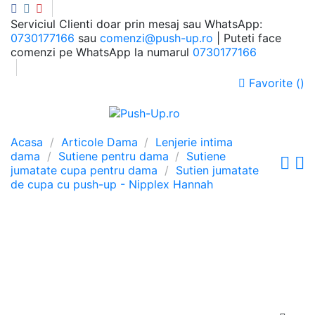
Serviciul Clienti doar prin mesaj sau WhatsApp:
0730177166
sau
comenzi@push-up.ro
| Puteti face
comenzi pe WhatsApp la numarul
0730177166
Favorite (
)
0
Meniu
Cauta
Autentificare
Cos
Acasa
Articole Dama
Lenjerie intima
dama
Sutiene pentru dama
Sutiene
jumatate cupa pentru dama
Sutien jumatate
de cupa cu push-up - Nipplex Hannah