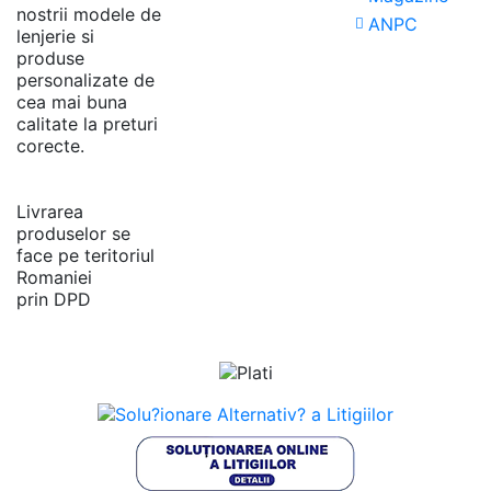
nostrii modele de
primirii produsului la depozitul Push-up.ro
ANPC
lenjerie si
produse
personalizate de
cea mai buna
calitate la preturi
corecte.
Livrarea
produselor se
face pe teritoriul
Romaniei
prin DPD