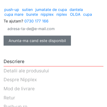
push-up
sutien
jumatate de cupa
dantela
cupa mare
burete
nipplex
niplex
OLGA
cupa
Te ajutam?
0730 177 166
Anunta-ma cand este disponibil
Descriere
Detalii ale produsului
Despre Nipplex
Mod de livrare
Retur
Push-up.ro