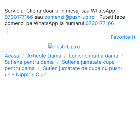
Serviciul Clienti doar prin mesaj sau WhatsApp:
0730177166
sau
comenzi@push-up.ro
| Puteti face
comenzi pe WhatsApp la numarul
0730177166
Favorite (
)
0
Meniu
Cauta
Autentificare
Cos
Acasa
Articole Dama
Lenjerie intima dama
Sutiene pentru dama
Sutiene jumatate cupa
pentru dama
Sutien jumatate de cupa cu push-
up - Nipplex Olga