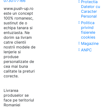
0730177166
up.ro catre client (in cazul in care produsul a fost livrat / ambalat gresit
Protectia
Datelor cu
sau a avut un defect).
www.push-up.ro
Caracter
este un concept
Valoarea produsului returnat va fi returnata in contul indicat de
Personal
100% romanesc,
dumneavoastra in maxim 7 zile lucratoare de la confirmarea
Politica
sustinut de o
primirii produsului la depozitul Push-up.ro
privind
echipa tanara si
fisierele
entuziasta. Ne
cookies
dorim sa livram
catre clientii
Magazine
nostrii modele de
ANPC
lenjerie si
produse
personalizate de
cea mai buna
calitate la preturi
corecte.
Livrarea
produselor se
face pe teritoriul
Romaniei