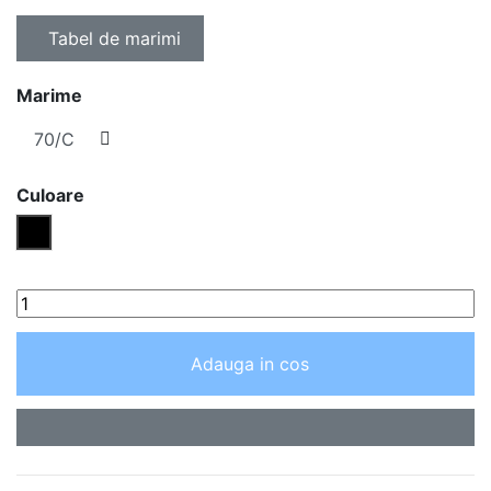
Tabel de marimi
Marime
Culoare
Negru
Adauga in cos