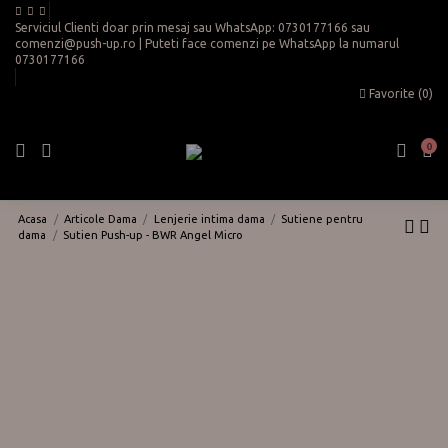
Serviciul Clienti doar prin mesaj sau WhatsApp:
0730177166
sau
comenzi@push-up.ro
| Puteti face comenzi pe WhatsApp la numarul
0730177166
Favorite (
0
)
0
Acasa
Articole Dama
Lenjerie intima dama
Sutiene pentru
dama
Sutien Push-up - BWR Angel Micro