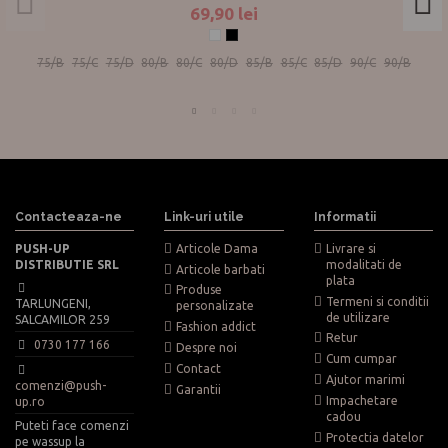
69,90 lei
Alb
Negru
75/B
75/C
75/D
80/B
80/C
80/D
85/B
85/C
85/D
90/C
90/B
Contacteaza-ne
Link-uri utile
Informatii
PUSH-UP
Articole Dama
Livrare si
DISTRIBUTIE SRL
modalitati de
Articole barbati
plata
Produse
Termeni si conditii
TARLUNGENI,
personalizate
de utilizare
SALCAMILOR 259
Fashion addict
Retur
0730 177 166
Despre noi
Cum cumpar
Contact
Ajutor marimi
comenzi@push-
Garantii
Impachetare
up.ro
cadou
Puteti face comenzi
Protectia datelor
pe wassup la