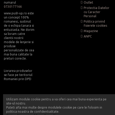
numarul
Outlet
0730177166
Protectia Datelor
cu Caracter
www.push-up.ro este
Personal
un concept 100%
romanesc, sustinut
Politica privind
de o echipa tanara si
fisierele cookies
entuziasta. Ne dorim
Magazine
sa livram catre
ANPC
clientii nostrii
modele de lenjerie si
produse
personalizate de cea
mai buna calitate la
preturi corecte.
Livrarea produselor
se face pe teritoriul
Romaniei prin DPD
Utilizam module cookie pentru a va oferi cea mai buna experienta pe
site-ul nostru.
Puteti afla mai multe despre modulele cookie pe care le folosim in
politica noastra de confidentialitate.