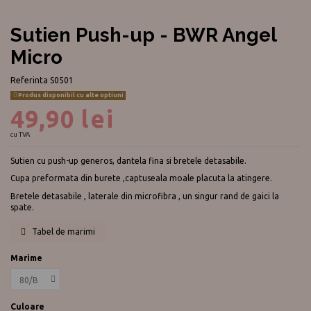
Sutien Push-up - BWR Angel
Micro
Referinta
S0501
Produs disponibil cu alte optiuni
49,90 lei
cu TVA
Sutien cu push-up generos, dantela fina si bretele detasabile.
Cupa preformata din burete ,captuseala moale placuta la atingere.
Bretele detasabile , laterale din microfibra , un singur rand de gaici la
spate.
Tabel de marimi
Marime
Culoare