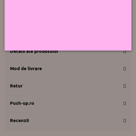
Burete generos, pentru un efect senzational.
Cupa comfortabila, sustine pieptul fara a-l presa inutil.
Bretele detasabile , pot fi inlocuite cu transparente (neincluse).
Compozitie :
Material microfibra : 80% Polyamida , 10% Elastan, 10% Bumbac
Produs in Ucraina
Detalii ale produsului
Mod de livrare
Retur
Push-up.ro
Recenzii