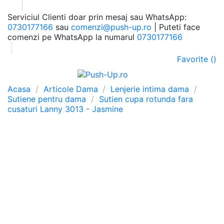
Serviciul Clienti doar prin mesaj sau WhatsApp:
0730177166
sau
comenzi@push-up.ro
| Puteti face
comenzi pe WhatsApp la numarul
0730177166
Favorite (
)
0
Meniu
Cauta
Autentificare
Cos
Acasa
Articole Dama
Lenjerie intima dama
Sutiene pentru dama
Sutien cupa rotunda fara
cusaturi Lanny 3013 - Jasmine