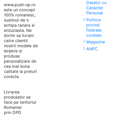
Datelor cu
sau a avut un defect).
www.push-up.ro
Caracter
este un concept
Valoarea produsului returnat va fi returnata in contul indicat de
Personal
100% romanesc,
dumneavoastra in maxim 7 zile lucratoare de la confirmarea
Politica
sustinut de o
primirii produsului la depozitul Push-up.ro
privind
echipa tanara si
fisierele
entuziasta. Ne
cookies
dorim sa livram
catre clientii
Magazine
nostrii modele de
ANPC
lenjerie si
produse
personalizate de
cea mai buna
calitate la preturi
corecte.
Livrarea
produselor se
face pe teritoriul
Romaniei
prin DPD