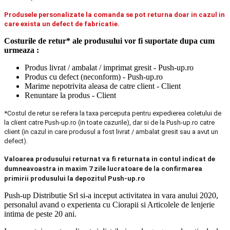
Produsele personalizate la comanda se pot returna doar in cazul in
care exista un defect de fabricatie.
Costurile de retur* ale produsului vor fi suportate dupa cum
urmeaza :
Produs livrat / ambalat / imprimat gresit - Push-up.ro
Produs cu defect (neconform) - Push-up.ro
Marime nepotrivita aleasa de catre client - Client
Renuntare la produs - Client
*Costul de retur se refera la taxa perceputa pentru expedierea coletului de
la client catre Push-up.ro (in toate cazurile), dar si de la Push-up.ro catre
client (in cazul in care produsul a fost livrat / ambalat gresit sau a avut un
defect).
Valoarea produsului returnat va fi returnata in contul indicat de
dumneavoastra in maxim 7 zile lucratoare de la confirmarea
primirii produsului la depozitul Push-up.ro
Push-up Distributie Srl si-a inceput activitatea in vara anului 2020,
personalul avand o experienta cu Ciorapii si Articolele de lenjerie
intima de peste 20 ani.