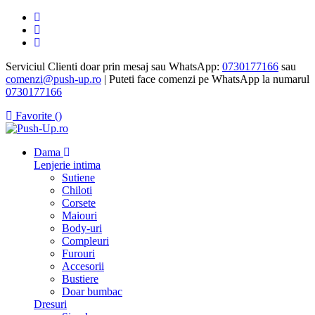
Serviciul Clienti doar prin mesaj sau WhatsApp:
0730177166
sau
comenzi@push-up.ro
| Puteti face comenzi pe WhatsApp la numarul
0730177166
Favorite (
)
Dama
Lenjerie intima
Sutiene
Chiloti
Corsete
Maiouri
Body-uri
Compleuri
Furouri
Accesorii
Bustiere
Doar bumbac
Dresuri