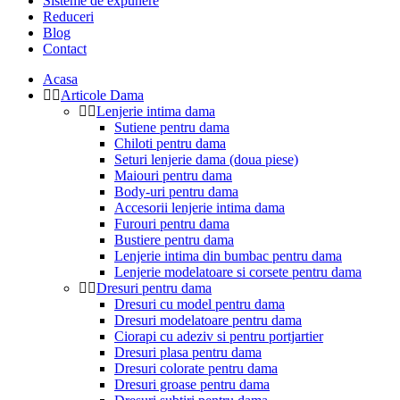
Sisteme de expunere
Reduceri
Blog
Contact
Acasa
Articole Dama
Lenjerie intima dama
Sutiene pentru dama
Chiloti pentru dama
Seturi lenjerie dama (doua piese)
Maiouri pentru dama
Body-uri pentru dama
Accesorii lenjerie intima dama
Furouri pentru dama
Bustiere pentru dama
Lenjerie intima din bumbac pentru dama
Lenjerie modelatoare si corsete pentru dama
Dresuri pentru dama
Dresuri cu model pentru dama
Dresuri modelatoare pentru dama
Ciorapi cu adeziv si pentru portjartier
Dresuri plasa pentru dama
Dresuri colorate pentru dama
Dresuri groase pentru dama