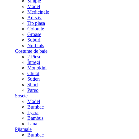
Simple
Model
Medicinale
Adeziv
Tip plasa
Colorate
Groase
Subtiri
Nud fals
Costume de baie
2 Piese
Întregi
Monokini
Chilot
Sutien
Short
Pareo
Sosete
Model
Bumbac
Lycra
Bambus
Lana
Pijamale
Bumbac