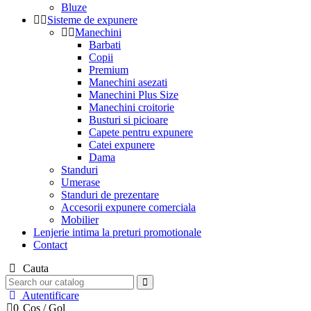
Bluze
Sisteme de expunere
Manechini
Barbati
Copii
Premium
Manechini asezati
Manechini Plus Size
Manechini croitorie
Busturi si picioare
Capete pentru expunere
Catei expunere
Dama
Standuri
Umerase
Standuri de prezentare
Accesorii expunere comerciala
Mobilier
Lenjerie intima la preturi promotionale
Contact
Cauta
Autentificare
0
Cos
/
Gol