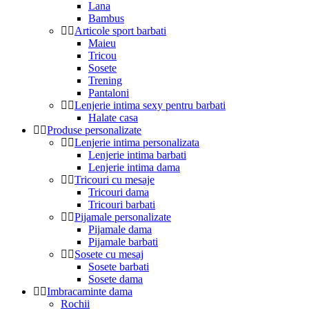
Lana
Bambus
Articole sport barbati
Maieu
Tricou
Sosete
Trening
Pantaloni
Lenjerie intima sexy pentru barbati
Halate casa
Produse personalizate
Lenjerie intima personalizata
Lenjerie intima barbati
Lenjerie intima dama
Tricouri cu mesaje
Tricouri dama
Tricouri barbati
Pijamale personalizate
Pijamale dama
Pijamale barbati
Sosete cu mesaj
Sosete barbati
Sosete dama
Imbracaminte dama
Rochii