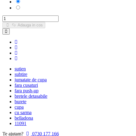
Negru
Bej
Adauga in cos
sutien
subtire
jumatate de cupa
fara cusaturi
fara push-up
bretele detasabile
burete
cupa
cu sarma
belladona
11091
Te ajutam?
0730 177 166