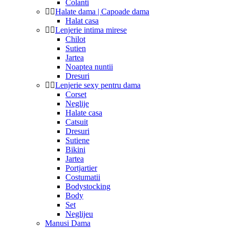
Colanti
Halate dama | Capoade dama
Halat casa
Lenjerie intima mirese
Chilot
Sutien
Jartea
Noaptea nuntii
Dresuri
Lenjerie sexy pentru dama
Corset
Neglije
Halate casa
Catsuit
Dresuri
Sutiene
Bikini
Jartea
Portjartier
Costumatii
Bodystocking
Body
Set
Neglijeu
Manusi Dama