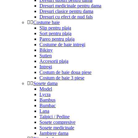
Dresuri subtiri pentru dama
Dresuri medicinale pentru dama
Dresuri clasice pentru dama
Dresuri cu efect de nud fals
Costume baie
Slip pentru plaja
Sort pentru plaja
Pareo pentru plaja
Costume de baie intregi
Bikiny
Sutien
Accesorii plaja
Intregi
Costum de baie doua piese
Costum de baie 3 piese
Sosete dama
Model
Lycra
Bambus
Bumbac
Lana
Talpici / Pedine
Sosete compresive
Sosete medicinale
Jambiere dama