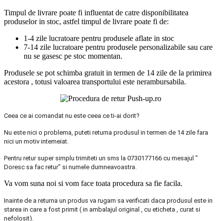
Timpul de livrare poate fi influentat de catre disponibilitatea
produselor in stoc, astfel timpul de livrare poate fi de:
1-4 zile lucratoare pentru produsele aflate in stoc
7-14 zile lucratoare pentru produsele personalizabile sau care
nu se gasesc pe stoc momentan.
Produsele se pot schimba gratuit in termen de 14 zile de la primirea
acestora , totusi valoarea transportului este nerambursabila.
Ceea ce ai comandat nu este ceea ce ti-ai dorit?
Nu este nici o problema, puteti returna produsul in termen de 14 zile fara
nici un motiv intemeiat.
Pentru retur super simplu trimiteti un sms la 0730177166 cu mesajul "
Doresc sa fac retur" si numele dumneavoastra.
Va vom suna noi si vom face toata procedura sa fie facila.
Inainte de a returna un produs va rugam sa verificati daca produsul este in
starea in care a fost primit ( in ambalajul original , cu eticheta , curat si
nefolosit).