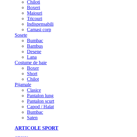
Chiloti
Boxeri
Maiouri
Tricouri
Indispensabili
Camasi corp
Sosete
Bumbac
Bambus
Desene
Lana
Costume de baie
Boxer
Short
Chilot
Pijamale
Clasice
Pantalon lung
Pantalon scurt
Capod / Halat
Bumbac
Saten
ARTICOLE SPORT