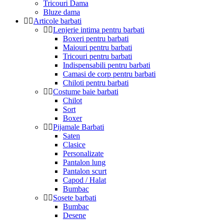
Tricouri Dama
Bluze dama
Articole barbati
Lenjerie intima pentru barbati
Boxeri pentru barbati
Maiouri pentru barbati
Tricouri pentru barbati
Indispensabili pentru barbati
Camasi de corp pentru barbati
Chiloti pentru barbati
Costume baie barbati
Chilot
Sort
Boxer
Pijamale Barbati
Saten
Clasice
Personalizate
Pantalon lung
Pantalon scurt
Capod / Halat
Bumbac
Sosete barbati
Bumbac
Desene