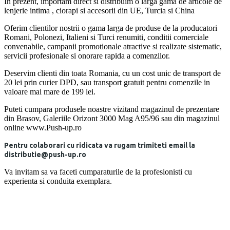
In prezent, importam direct si distribuim o larga gama de articole de
lenjerie intima , ciorapi si accesorii din UE, Turcia si China
Oferim clientilor nostrii o gama larga de produse de la producatori
Romani, Polonezi, Italieni si Turci renumiti, conditii comerciale
convenabile, campanii promotionale atractive si realizate sistematic,
servicii profesionale si onorare rapida a comenzilor.
Deservim clienti din toata Romania, cu un cost unic de transport de
20 lei prin curier DPD, sau transport gratuit pentru comenzile in
valoare mai mare de 199 lei.
Puteti cumpara produsele noastre vizitand magazinul de prezentare
din Brasov, Galeriile Orizont 3000 Mag A95/96 sau din magazinul
online www.Push-up.ro
Pentru colaborari cu ridicata va rugam trimiteti email la
distributie@push-up.ro
Va invitam sa va faceti cumparaturile de la profesionisti cu
experienta si conduita exemplara.