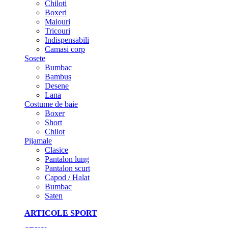
Chiloti
Boxeri
Maiouri
Tricouri
Indispensabili
Camasi corp
Sosete
Bumbac
Bambus
Desene
Lana
Costume de baie
Boxer
Short
Chilot
Pijamale
Clasice
Pantalon lung
Pantalon scurt
Capod / Halat
Bumbac
Saten
ARTICOLE SPORT