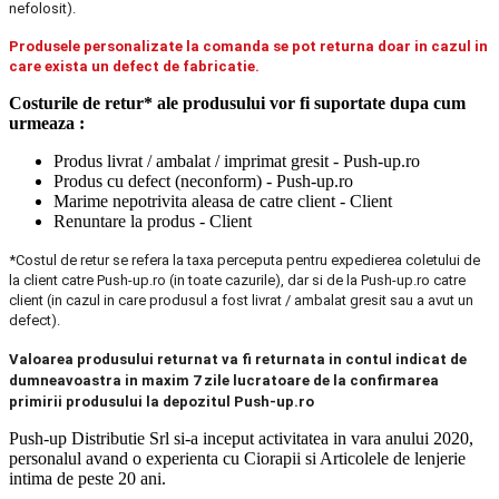
nefolosit).
Produsele personalizate la comanda se pot returna doar in cazul in
care exista un defect de fabricatie.
Costurile de retur* ale produsului vor fi suportate dupa cum
urmeaza :
Produs livrat / ambalat / imprimat gresit - Push-up.ro
Produs cu defect (neconform) - Push-up.ro
Marime nepotrivita aleasa de catre client - Client
Renuntare la produs - Client
*Costul de retur se refera la taxa perceputa pentru expedierea coletului de
la client catre Push-up.ro (in toate cazurile), dar si de la Push-up.ro catre
client (in cazul in care produsul a fost livrat / ambalat gresit sau a avut un
defect).
Valoarea produsului returnat va fi returnata in contul indicat de
dumneavoastra in maxim 7 zile lucratoare de la confirmarea
primirii produsului la depozitul Push-up.ro
Push-up Distributie Srl si-a inceput activitatea in vara anului 2020,
personalul avand o experienta cu Ciorapii si Articolele de lenjerie
intima de peste 20 ani.