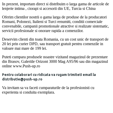
In prezent, importam direct si distribuim o larga gama de articole de
lenjerie intima , ciorapi si accesorii din UE, Turcia si China
Oferim clientilor nostrii o gama larga de produse de la producatori
Romani, Polonezi, Italieni si Turci renumiti, conditii comerciale
convenabile, campanii promotionale atractive si realizate sistematic,
servicii profesionale si onorare rapida a comenzilor.
Deservim clienti din toata Romania, cu un cost unic de transport de
20 lei prin curier DPD, sau transport gratuit pentru comenzile in
valoare mai mare de 199 lei.
Puteti cumpara produsele noastre vizitand magazinul de prezentare
din Brasov, Galeriile Orizont 3000 Mag A95/96 sau din magazinul
online www.Push-up.ro
Pentru colaborari cu ridicata va rugam trimiteti email la
distributie@push-up.ro
Va invitam sa va faceti cumparaturile de la profesionisti cu
experienta si conduita exemplara.