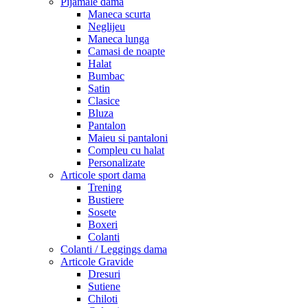
Pijamale dama
Maneca scurta
Neglijeu
Maneca lunga
Camasi de noapte
Halat
Bumbac
Satin
Clasice
Bluza
Pantalon
Maieu si pantaloni
Compleu cu halat
Personalizate
Articole sport dama
Trening
Bustiere
Sosete
Boxeri
Colanti
Colanti / Leggings dama
Articole Gravide
Dresuri
Sutiene
Chiloti