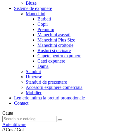
Bluze
Sisteme de expunere
Manechini
Barbati
Copii
Premium
Manechini asezati
Manechini Plus Size
Manechini croitorie
Busturi si picioare
Capete pentru expunere
Catei expunere
Dama
Standuri
Umerase
Standuri de prezentare
Accesorii expunere comerciala
Mobilier
Lenjerie intima la preturi promotionale
Contact
Cauta
Autentificare
0
Cos
/
Gol