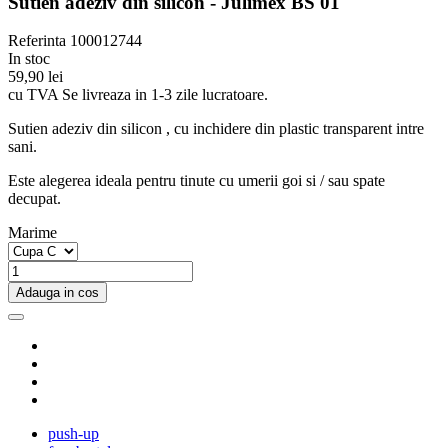
Sutien adeziv din silicon - Julimex BS 01
Referinta
100012744
In stoc
59,90 lei
cu TVA
Se livreaza in 1-3 zile lucratoare.
Sutien adeziv din silicon , cu inchidere din plastic transparent intre
sani.
Este alegerea ideala pentru tinute cu umerii goi si / sau spate
decupat.
Marime
Adauga in cos
push-up