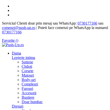
Serviciul Clienti doar prin mesaj sau WhatsApp:
0730177166
sau
comenzi@push-up.ro
| Puteti face comenzi pe WhatsApp la numarul
0730177166
Favorite (
)
Dama
Lenjerie intima
Sutiene
Chiloti
Corsete
Maiouri
Body-uri
Compleuri
Furouri
Accesorii
Bustiere
Doar bumbac
Dresuri