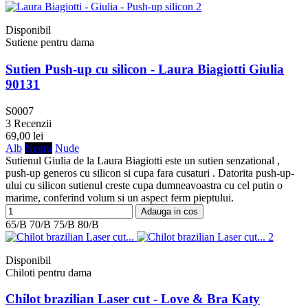
Disponibil
Sutiene pentru dama
Sutien Push-up cu silicon - Laura Biagiotti Giulia
90131
S0007
3 Recenzii
69,00 lei
Alb
Negru
Nude
Sutienul Giulia de la Laura Biagiotti este un sutien senzational ,
push-up generos cu silicon si cupa fara cusaturi . Datorita push-up-
ului cu silicon sutienul creste cupa dumneavoastra cu cel putin o
marime, conferind volum si un aspect ferm pieptului.
Adauga in cos
65/B
70/B
75/B
80/B
Disponibil
Chiloti pentru dama
Chilot brazilian Laser cut - Love & Bra Katy