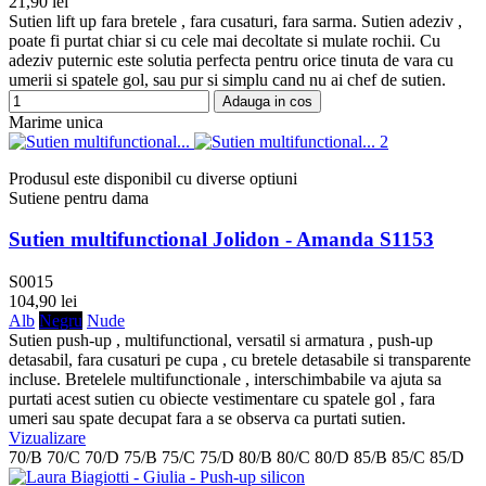
21,90 lei
Sutien lift up fara bretele , fara cusaturi, fara sarma. Sutien adeziv ,
poate fi purtat chiar si cu cele mai decoltate si mulate rochii. Cu
adeziv puternic este solutia perfecta pentru orice tinuta de vara cu
umerii si spatele gol, sau pur si simplu cand nu ai chef de sutien.
Adauga in cos
Marime unica
Produsul este disponibil cu diverse optiuni
Sutiene pentru dama
Sutien multifunctional Jolidon - Amanda S1153
S0015
104,90 lei
Alb
Negru
Nude
Sutien push-up , multifunctional, versatil si armatura , push-up
detasabil, fara cusaturi pe cupa , cu bretele detasabile si transparente
incluse. Bretelele multifunctionale , interschimbabile va ajuta sa
purtati acest sutien cu obiecte vestimentare cu spatele gol , fara
umeri sau spate decupat fara a se observa ca purtati sutien.
Vizualizare
70/B
70/C
70/D
75/B
75/C
75/D
80/B
80/C
80/D
85/B
85/C
85/D