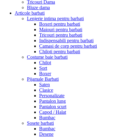
Tricouri Dama
Bluze dama
Articole barbati
Lenjerie intima pentru barbati
Boxeri pentru barbati
Maiouri pentru barbati
Tricouri pentru barbati
Indispensabili pentru barbati
Camasi de corp pentru barbati
Chiloti pentru barbati
Costume baie barbati
Chilot
Sort
Boxer
Pijamale Barbati
Saten
Clasice
Personalizate
Pantalon lung
Pantalon scurt
Capod / Halat
Bumbac
Sosete barbati
Bumbac
Desene