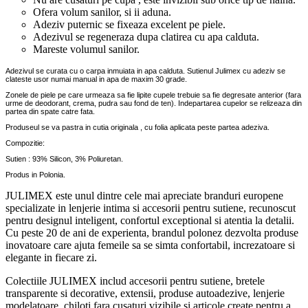
Ofera volum sanilor, si ii aduna.
Adeziv puternic se fixeaza excelent pe piele.
Adezivul se regeneraza dupa clatirea cu apa calduta.
Mareste volumul sanilor.
Adezivul se curata cu o carpa inmuiata in apa calduta. Sutienul Julimex cu adeziv se
clateste usor numai manual in apa de maxim 30 grade.
Zonele de piele pe care urmeaza sa fie lipite cupele trebuie sa fie degresate anterior (fara
urme de deodorant, crema, pudra sau fond de ten). Indepartarea cupelor se relizeaza din
partea din spate catre fata.
Produseul se va pastra in cutia originala , cu folia aplicata peste partea adeziva.
Compozitie:
Sutien : 93% Silicon, 3% Poliuretan.
Produs in Polonia.
JULIMEX este unul dintre cele mai apreciate branduri europene
specializate in lenjerie intima si accesorii pentru sutiene, recunoscut
pentru designul inteligent, confortul exceptional si atentia la detalii.
Cu peste 20 de ani de experienta, brandul polonez dezvolta produse
inovatoare care ajuta femeile sa se simta confortabil, increzatoare si
elegante in fiecare zi.
Colectiile JULIMEX includ accesorii pentru sutiene, bretele
transparente si decorative, extensii, produse autoadezive, lenjerie
modelatoare, chiloti fara cusaturi vizibile si articole create pentru a