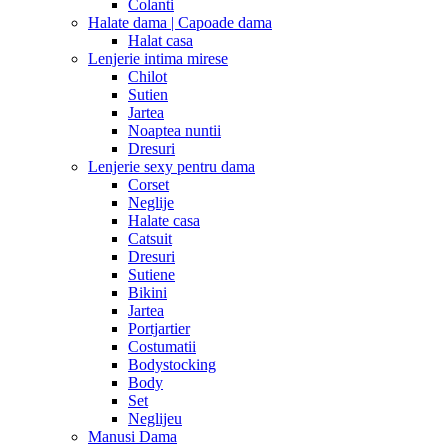
Colanti
Halate dama | Capoade dama
Halat casa
Lenjerie intima mirese
Chilot
Sutien
Jartea
Noaptea nuntii
Dresuri
Lenjerie sexy pentru dama
Corset
Neglije
Halate casa
Catsuit
Dresuri
Sutiene
Bikini
Jartea
Portjartier
Costumatii
Bodystocking
Body
Set
Neglijeu
Manusi Dama