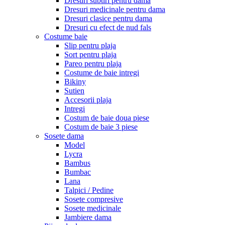
Dresuri subtiri pentru dama
Dresuri medicinale pentru dama
Dresuri clasice pentru dama
Dresuri cu efect de nud fals
Costume baie
Slip pentru plaja
Sort pentru plaja
Pareo pentru plaja
Costume de baie intregi
Bikiny
Sutien
Accesorii plaja
Intregi
Costum de baie doua piese
Costum de baie 3 piese
Sosete dama
Model
Lycra
Bambus
Bumbac
Lana
Talpici / Pedine
Sosete compresive
Sosete medicinale
Jambiere dama