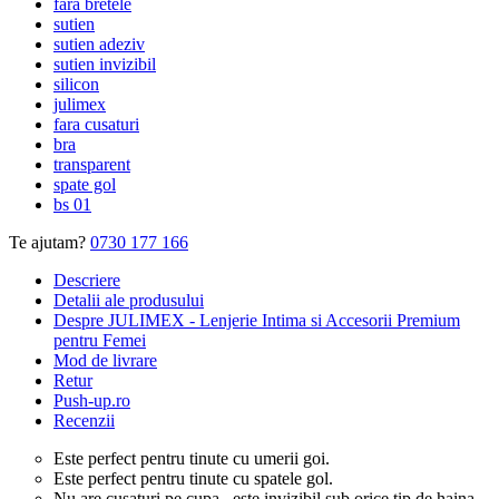
fara bretele
sutien
sutien adeziv
sutien invizibil
silicon
julimex
fara cusaturi
bra
transparent
spate gol
bs 01
Te ajutam?
0730 177 166
Descriere
Detalii ale produsului
Despre JULIMEX - Lenjerie Intima si Accesorii Premium
pentru Femei
Mod de livrare
Retur
Push-up.ro
Recenzii
Este perfect pentru tinute cu umerii goi.
Este perfect pentru tinute cu spatele gol.
Nu are cusaturi pe cupa , este invizibil sub orice tip de haina.