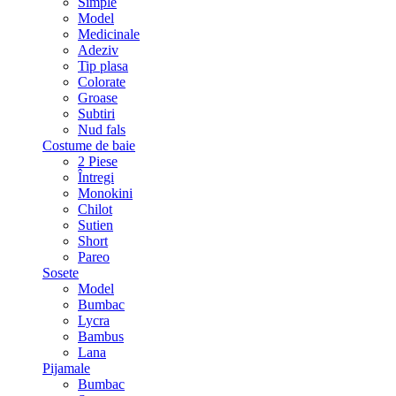
Simple
Model
Medicinale
Adeziv
Tip plasa
Colorate
Groase
Subtiri
Nud fals
Costume de baie
2 Piese
Întregi
Monokini
Chilot
Sutien
Short
Pareo
Sosete
Model
Bumbac
Lycra
Bambus
Lana
Pijamale
Bumbac