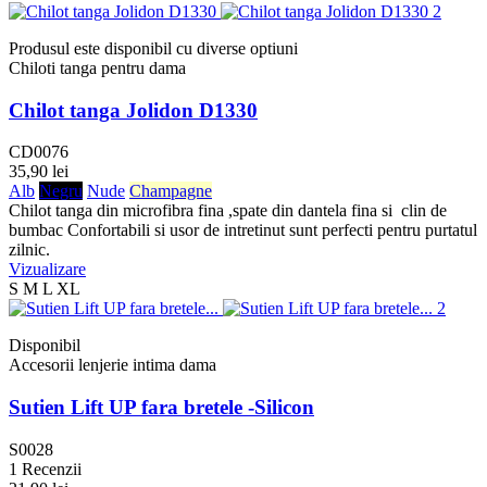
Produsul este disponibil cu diverse optiuni
Chiloti tanga pentru dama
Chilot tanga Jolidon D1330
CD0076
35,90 lei
Alb
Negru
Nude
Champagne
Chilot tanga din microfibra fina ,spate din dantela fina si clin de
bumbac Confortabili si usor de intretinut sunt perfecti pentru purtatul
zilnic.
Vizualizare
S
M
L
XL
Disponibil
Accesorii lenjerie intima dama
Sutien Lift UP fara bretele -Silicon
S0028
1 Recenzii