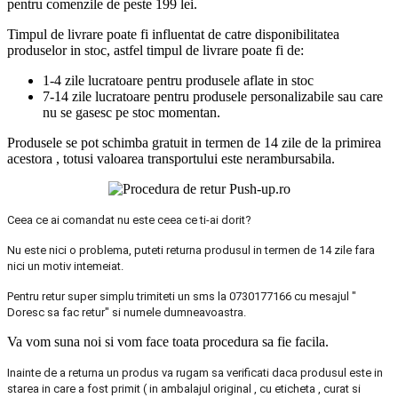
pentru comenzile de peste 199 lei.
Timpul de livrare poate fi influentat de catre disponibilitatea
produselor in stoc, astfel timpul de livrare poate fi de:
1-4 zile lucratoare pentru produsele aflate in stoc
7-14 zile lucratoare pentru produsele personalizabile sau care
nu se gasesc pe stoc momentan.
Produsele se pot schimba gratuit in termen de 14 zile de la primirea
acestora , totusi valoarea transportului este nerambursabila.
Ceea ce ai comandat nu este ceea ce ti-ai dorit?
Nu este nici o problema, puteti returna produsul in termen de 14 zile fara
nici un motiv intemeiat.
Pentru retur super simplu trimiteti un sms la 0730177166 cu mesajul "
Doresc sa fac retur" si numele dumneavoastra.
Va vom suna noi si vom face toata procedura sa fie facila.
Inainte de a returna un produs va rugam sa verificati daca produsul este in
starea in care a fost primit ( in ambalajul original , cu eticheta , curat si