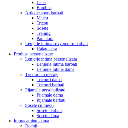
Lana
Bambus
Articole sport barbati
Maieu
Tricou
Sosete
Trening
Pantaloni
Lenjerie intima sexy pentru barbati
Halate casa
Produse personalizate
Lenjerie intima personalizata
Lenjerie intima barbati
Lenjerie intima dama
Tricouri cu mesaje
Tricouri dama
Tricouri barbati
Pijamale personalizate
Pijamale dama
Pijamale barbati
Sosete cu mesaj
Sosete barbati
Sosete dama
Imbracaminte dama
Rochii