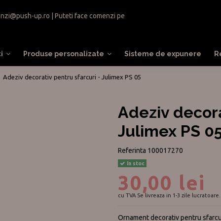
nzi@push-up.ro
| Puteti face comenzi pe
ti
Produse personalizate
Sisteme de expunere
R
Adeziv decorativ pentru sfarcuri - Julimex PS 05
Adeziv decora
Julimex PS 0
Referinta
100017270
In stoc
30,00 lei
cu TVA
Se livreaza in 1-3 zile lucratoare.
Ornament decorativ pentru sfarcuri