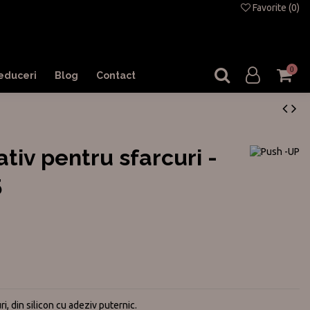
Favorite (
0
)
0
educeri
Blog
Contact
tiv pentru sfarcuri -
5
, din silicon cu adeziv puternic.