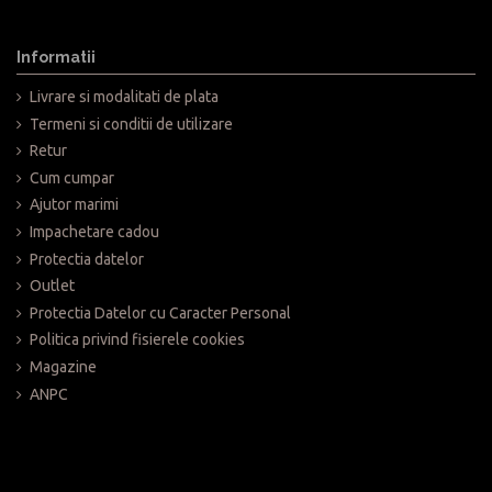
omenzilor.
, cu un cost unic de transport de 20 lei prin curier DPD, sau transport
odusele aflate in stoc
e mai mare de 199 lei.
Informatii
produsele personalizabile sau care nu se gasesc pe stoc momentan.
vizitand magazinul de prezentare din Brasov, Galeriile Orizont 3000
Livrare si modalitati de plata
n termen de 14 zile de la primirea acestora , totusi valoarea
nline www.Push-up.ro
.
Termeni si conditii de utilizare
a rugam trimiteti email la distributie@push-up.ro
Retur
ile de la profesionisti cu experienta si conduita exemplara.
Cum cumpar
Ajutor marimi
Impachetare cadou
Protectia datelor
Outlet
Protectia Datelor cu Caracter Personal
Politica privind fisierele cookies
Magazine
ANPC