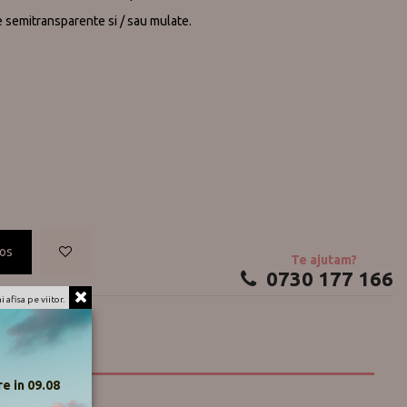
te semitransparente si / sau mulate.
cos
Te ajutam?
0730 177 166
 afisa pe viitor.
ple pad
e in 09.08