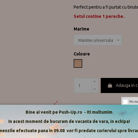
Perfect pentru a fi purtat cu tinu
Setul contine 1 pereche.
Marime
Culoare
Nude
Adauga in 
Nu mai
Bine ai venit pe Push-Up.ro - Iti multumim
adeziv
julimex
pad
nipple
nip
Descriere
In acest moment de bucuram de vacanta de vara, in echipa!
enzile efectuate pana in 09.08 vor fi predate curierului spre livrar
Detalii ale produsului