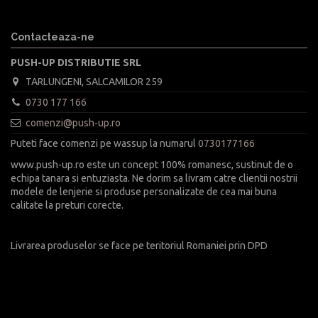
Contacteaza-ne
PUSH-UP DISTRIBUTIE SRL
TARLUNGENI, SALCAMILOR 259
0730 177 166
comenzi@push-up.ro
Puteti face comenzi pe wassup la numarul
0730177166
www.push-up.ro este un concept 100% romanesc, sustinut de o
echipa tanara si entuziasta. Ne dorim sa livram catre clientii nostrii
modele de lenjerie si produse personalizate de cea mai buna
calitate la preturi corecte.
Livrarea produselor se face pe teritoriul Romaniei prin DPD