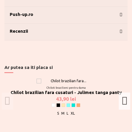
Push-up.ro
Recenzii
Ar putea sa iti placa si
Chiloti brazilieni pentru dama
Chilot brazilian fara cusaturi - Julimex tanga panty
43,90 lei
Alb
Negru
Bej
Bleu
Turqoise
Caramel
S
M
L
XL