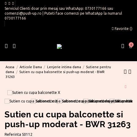
Serviciul Clienti doar prin mesaj sau WhatsApp:
0730177166
sau
comenzi@push-up.ro
| Puteti face comenzi pe WhatsApp la numarul
0730177166
Favorite (
)
0
Acasa
Articole Dama
Lenjerie intima dama
Sutiene pentru
dama
Sutien cu cupa balconette si push-up moderat - BWR
31263
Sutien cu cupa balconette si
push-up moderat - BWR 31263
Referinta
S0112