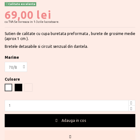
Calitate excelenta
69,00 lei
cu TVA
Se livreaza in 1-3 zile lucratoare.
Sutien de calitate cu cupa buretata preformata , burete de grosime medie
(aprox 1 cm ).
Bretele detasabile si circuit senzual din dantela.
Marime
Culoare
Alb
Negru
Nude
Adauga in cos
Te ajutam?