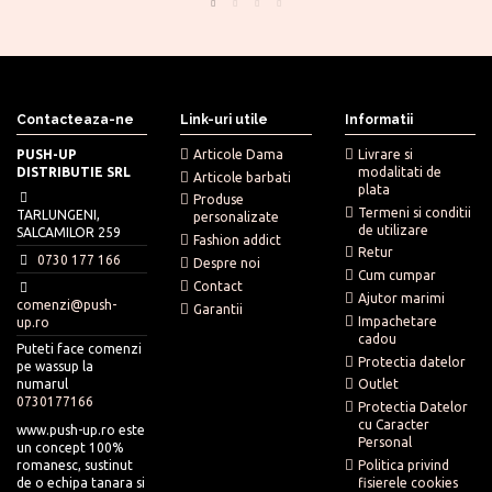
Contacteaza-ne
Link-uri utile
Informatii
PUSH-UP
Articole Dama
Livrare si
DISTRIBUTIE SRL
modalitati de
Articole barbati
plata
Produse
Termeni si conditii
TARLUNGENI,
personalizate
de utilizare
SALCAMILOR 259
Fashion addict
Retur
0730 177 166
Despre noi
Cum cumpar
Contact
Ajutor marimi
comenzi@push-
Garantii
Impachetare
up.ro
cadou
Puteti face comenzi
Protectia datelor
pe wassup la
numarul
Outlet
0730177166
Protectia Datelor
cu Caracter
www.push-up.ro este
Personal
un concept 100%
romanesc, sustinut
Politica privind
de o echipa tanara si
fisierele cookies