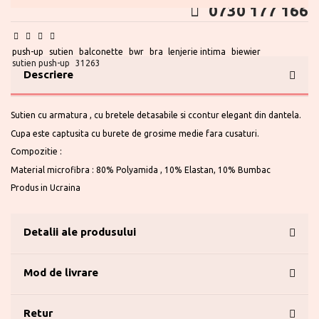
0730 177 166
push-up
sutien
balconette
bwr
bra
lenjerie intima
biewier
sutien push-up
31263
Descriere
Sutien cu armatura , cu bretele detasabile si ccontur elegant din dantela.
Cupa este captusita cu burete de grosime medie fara cusaturi.
Compozitie :
Material microfibra : 80% Polyamida , 10% Elastan, 10% Bumbac
Produs in Ucraina
Detalii ale produsului
Mod de livrare
Retur