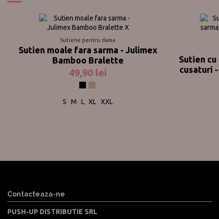
Sutiene pentru dama
Sutien moale fara sarma - Julimex
Sutien cu 
Bamboo Bralette
cusaturi -
49,90 lei
Negru
Nude
S
M
L
XL
XXL
Contacteaza-ne
PUSH-UP DISTRIBUTIE SRL