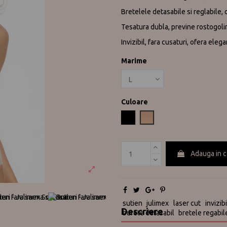
Bretelele detasabile si reglabile, o
Tesatura dubla, previne rostogolir
Invizibil, fara cusaturi, ofera eleg
Marime
Culoare
Negru
Nude
Adauga in 
sutien
julimex
laser cut
invizibi
Descriere
burete detasabil
bretele regabil