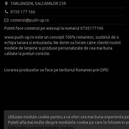
TARLUNGENI, SALCAMILOR 259
0730 177 166
comenzi@push-up.ro
Puteti face comenzi pe wassup la numarul
0730177166
www.push-up.ro este un concept 100% romanesc, sustinut de o
echipa tanara si entuziasta. Ne dorim sa livram catre clientii nostrii
modele de lenjerie si produse personalizate de cea mai buna
calitate la preturi corecte.
Livrarea produselor se face pe teritoriul Romaniei prin DPD
Utilizam module cookie pentru a va oferi cea mai buna experienta pe 
Puteti afla mai multe despre modulele cookie pe care le folosim in po
Cititi politica privind fisierele cookies.