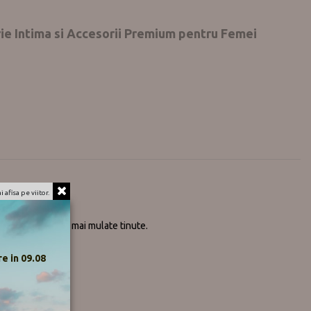
ie Intima si Accesorii Premium pentru Femei
e.
 afisa pe viitor.
ce tinuta.
l chiar si sub cele mai mulate tinute.
golirea.
e in 09.08
Elastan.