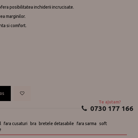
fera posibilitatea inchiderii incrucisate.
ea marginilor.
anta si comfort.
cos
Te ajutam?
0730 177 166
l
fara cusaturi
bra
bretele detasabile
fara sarma
soft
e