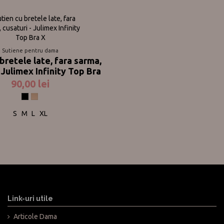
Sutiene pentru dama
bretele late, fara sarma,
 Julimex Infinity Top Bra
90,00 lei
Negru
Nude
S
M
L
XL
Link-uri utile
Articole Dama