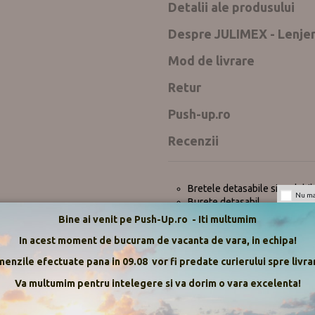
Detalii ale produsului
Despre JULIMEX - Lenjer
Mod de livrare
Retur
Push-up.ro
Recenzii
Bretele detasabile si reglabil
Nu mai
Burete detasabil
Fara sarma, comfortabil cu ori
Bine ai venit pe Push-Up.ro - Iti multumim
Fara cusaturi , practic invizibi
In acest moment de bucuram de vacanta de vara, in echipa!
Tesatura dubla, previne rosto
enzile efectuate pana in 09.08 vor fi predate curierului spre livrar
Compozitie : 67% Poliamida, 33% 
Va multumim pentru intelegere si va dorim o vara excelenta!
Provenienta: Polonia
Tabel de marimi: