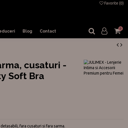
Favorite (
0
)
0
educeri
Blog
Contact
arma, cusaturi -
ty Soft Bra
detasabili, fara cusaturi si fara sarma.