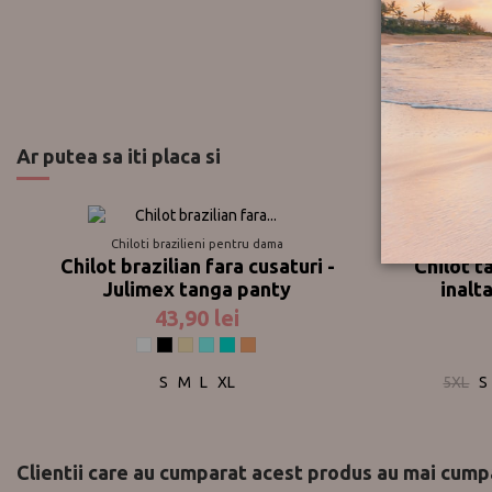
Ar putea sa iti placa si
Chiloti brazilieni pentru dama
Chilot brazilian fara cusaturi -
Chilot t
Julimex tanga panty
inalt
43,90 lei
Alb
Negru
Bej
Bleu
Turqoise
Caramel
S
M
L
XL
5XL
S
Clientii care au cumparat acest produs au mai cumpa