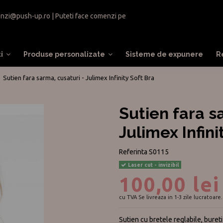
nzi@push-up.ro
| Puteti face comenzi pe
ti
Produse personalizate
Sisteme de expunere
R
Sutien fara sarma, cusaturi - Julimex Infinity Soft Bra
Sutien fara s
Julimex Infini
Referinta
S0115
Laser cut - invizibil
100,00 lei
cu TVA
Se livreaza in 1-3 zile lucratoare.
Sutien cu bretele reglabile, bureti 