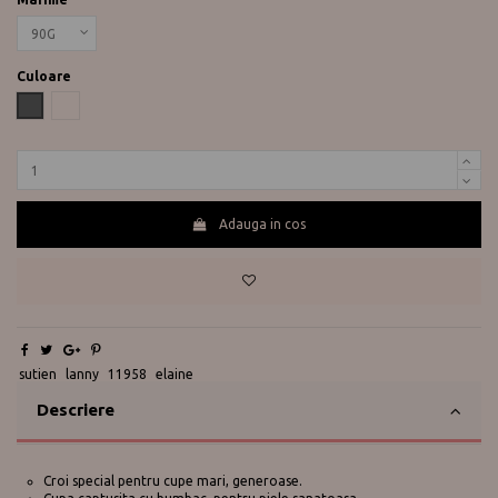
Culoare
Gri
Nude
Adauga in cos
Te ajutam?
0730 177 166
sutien
lanny
11958
elaine
Descriere
Croi special pentru cupe mari, generoase.