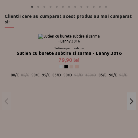
Clientii care au cumparat acest produs au mai cumparat
si:
Sutiene pentru dama
Sutien cu burete subtire si sarma - Lanny 3016
79,90 lei
Alb
Negru
Pudra
Pudra / Negru
80/C
85/C
90/C
95/C
85/D
90/D
95/D
100/D
85/E
90/E
95/E