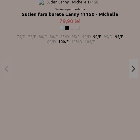
Sutiene pentru dama
Sutien fara burete Lanny 11150 - Michelle
79,90 lei
Alb
Negru
Nude
Plum
75/D
75/E
80/D
80/E
85/D
85/E
90/D
90/E
95/D
95/E
100/D
100/E
105/D
105/E