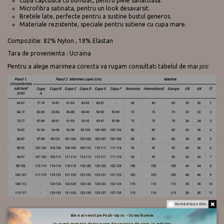
Cupa captusita cu bumbac, pentru piele sanatoasa.
Microfibra satinata, pentru un look desavarsit.
Bretele late, perfecte pentru a sustine bustul generos.
Materiale rezistente, speciale pentru sutiene cu cupa mare.
Compozitie: 82% Nylon , 18% Elastan
Tara de provenienta : Ucraina
Pentru a alege marimea corecta va rugam consultati tabelul de mai jos:
Nu mai afisa pe viitor.
Bine ai venit pe Push-Up.ro - Iti multumim
In acest moment de bucuram de vacanta de vara, in echipa!