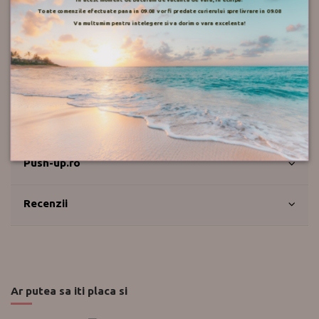
Detalii ale produsului
Toate comenzile efectuate pana in 09.08 vor fi predate curierului spre livrare in 09.08
Va multumim pentru intelegere si va dorim o vara excelenta!
Despre Lanny Mode
Mod de livrare
Retur
Push-up.ro
Recenzii
Ar putea sa iti placa si