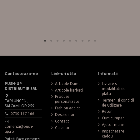
Contacteaza-ne
Link-uri utile
Informatii
PUSH-UP
Articole Dama
Livrare si
DISTRIBUTIE SRL
modalitati de
Articole barbati
plata
Produse
Termeni si conditii
TARLUNGENI,
personalizate
de utilizare
SALCAMILOR 259
Fashion addict
Retur
0730 177 166
Despre noi
Cum cumpar
Contact
Ajutor marimi
comenzi@push-
Garantii
Impachetare
up.ro
cadou
Puteti face comenzi