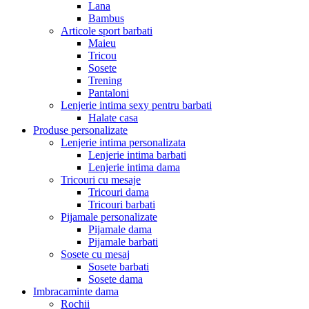
Lana
Bambus
Articole sport barbati
Maieu
Tricou
Sosete
Trening
Pantaloni
Lenjerie intima sexy pentru barbati
Halate casa
Produse personalizate
Lenjerie intima personalizata
Lenjerie intima barbati
Lenjerie intima dama
Tricouri cu mesaje
Tricouri dama
Tricouri barbati
Pijamale personalizate
Pijamale dama
Pijamale barbati
Sosete cu mesaj
Sosete barbati
Sosete dama
Imbracaminte dama
Rochii