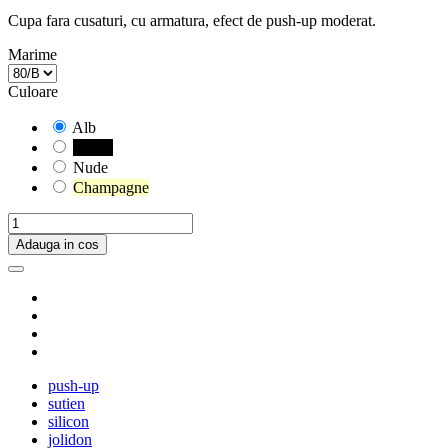
Cupa fara cusaturi, cu armatura, efect de push-up moderat.
Marime
Culoare
Alb
Negru
Nude
Champagne
Adauga in cos
push-up
sutien
silicon
jolidon