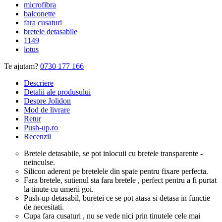
microfibra
balconette
fara cusaturi
bretele detasabile
1149
lotus
Te ajutam?
0730 177 166
Descriere
Detalii ale produsului
Despre Jolidon
Mod de livrare
Retur
Push-up.ro
Recenzii
Bretele detasabile, se pot inlocuii cu bretele transparente -
neinculse.
Silicon aderent pe bretelele din spate pentru fixare perfecta.
Fara bretele, sutienul sta fara bretele , perfect pentru a fi purtat
la tinute cu umerii goi.
Push-up detasabil, buretei ce se pot atasa si detasa in functie
de necesitati.
Cupa fara cusaturi , nu se vede nici prin tinutele cele mai