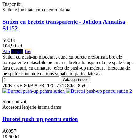
Disponibil
Sutiene jumatate cupa pentru dama
Sutien cu bretele transparente - Jolidon Annalisa
S1152
S0014
104,90 lei
Alb
Negru
Bej
Sutien cu push-up moderat , cupa cu burete preformat, bretele
transparente detasabile pe umar si bretea transparenta pe spate Cupa
fara cusaturi, cu armatura, efect de push-up moderat ., breteaua de
pe spate se inchide cu mos si baba in partea laterala.
Adauga in cos
70/B
75/B
80/B
85/B
70/C
75/C
80/C
85/C
Stoc epuizat
Accesorii lenjerie intima dama
Buretei push-up pentru sutien
A0057
19,90 lei