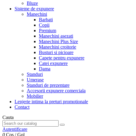
Bluze
Sisteme de expunere
Manechini
Barbati
Copii
Premium
Manechini asezati
Manechini Plus Size
Manechini croitorie
Busturi si picioare
Capete pentru expunere
Catei expunere
Dama
Standuri
Umerase
Standuri de prezentare
Accesorii expunere comerciala
Mobilier
Lenjerie intima la preturi promotionale
Contact
Cauta
Autentificare
0
Cos
/
Gol