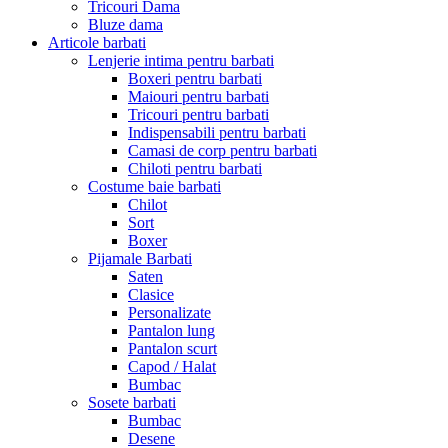
Tricouri Dama
Bluze dama
Articole barbati
Lenjerie intima pentru barbati
Boxeri pentru barbati
Maiouri pentru barbati
Tricouri pentru barbati
Indispensabili pentru barbati
Camasi de corp pentru barbati
Chiloti pentru barbati
Costume baie barbati
Chilot
Sort
Boxer
Pijamale Barbati
Saten
Clasice
Personalizate
Pantalon lung
Pantalon scurt
Capod / Halat
Bumbac
Sosete barbati
Bumbac
Desene