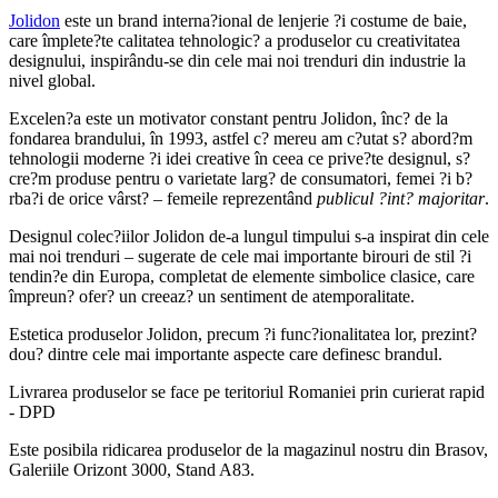
Jolidon
este un brand interna?ional de lenjerie ?i costume de baie,
care împlete?te calitatea tehnologic? a produselor cu creativitatea
designului, inspirându-se din cele mai noi trenduri din industrie la
nivel global.
Excelen?a este un motivator constant pentru Jolidon, înc? de la
fondarea brandului, în 1993, astfel c? mereu am c?utat s? abord?m
tehnologii moderne ?i idei creative în ceea ce prive?te designul, s?
cre?m produse pentru o varietate larg? de consumatori, femei ?i b?
rba?i de orice vârst? – femeile reprezentând
publicul ?int? majoritar
.
Designul colec?iilor Jolidon de-a lungul timpului s-a inspirat din cele
mai noi trenduri – sugerate de cele mai importante birouri de stil ?i
tendin?e din Europa, completat de elemente simbolice clasice, care
împreun? ofer? un creeaz? un sentiment de atemporalitate.
Estetica produselor Jolidon, precum ?i func?ionalitatea lor, prezint?
dou? dintre cele mai importante aspecte care definesc brandul.
Livrarea produselor se face pe teritoriul Romaniei prin curierat rapid
- DPD
Este posibila ridicarea produselor de la magazinul nostru din Brasov,
Galeriile Orizont 3000, Stand A83.