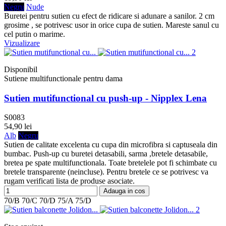
Negru
Nude
Buretei pentru sutien cu efect de ridicare si adunare a sanilor. 2 cm
grosime , se potrivesc usor in orice cupa de sutien. Mareste sanul cu
cel putin o marime.
Vizualizare
Disponibil
Sutiene multifunctionale pentru dama
Sutien mutifunctional cu push-up - Nipplex Lena
S0083
54,90 lei
Alb
Negru
Sutien de calitate excelenta cu cupa din microfibra si captuseala din
bumbac. Push-up cu buretei detasabili, sarma ,bretele detasabile,
bretea pe spate multifunctionala. Toate bretelele pot fi schimbate cu
bretele transparente (neincluse). Pentru bretele ce se potrivesc va
rugam verificati lista de produse asociate.
Adauga in cos
70/B
70/C
70/D
75/A
75/D