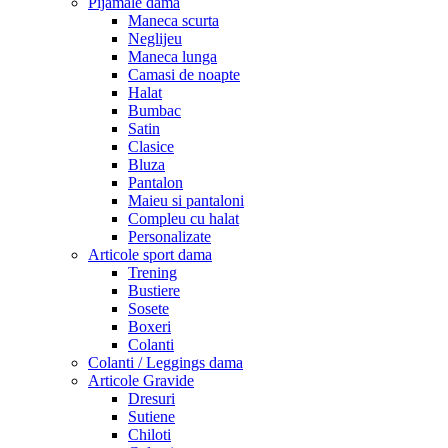
Pijamale dama
Maneca scurta
Neglijeu
Maneca lunga
Camasi de noapte
Halat
Bumbac
Satin
Clasice
Bluza
Pantalon
Maieu si pantaloni
Compleu cu halat
Personalizate
Articole sport dama
Trening
Bustiere
Sosete
Boxeri
Colanti
Colanti / Leggings dama
Articole Gravide
Dresuri
Sutiene
Chiloti