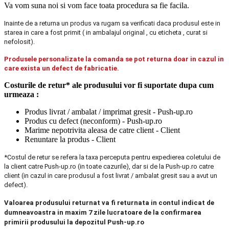
Va vom suna noi si vom face toata procedura sa fie facila.
Inainte de a returna un produs va rugam sa verificati daca produsul este in
starea in care a fost primit ( in ambalajul original , cu eticheta , curat si
nefolosit).
Produsele personalizate la comanda se pot returna doar in cazul in
care exista un defect de fabricatie.
Costurile de retur* ale produsului vor fi suportate dupa cum
urmeaza :
Produs livrat / ambalat / imprimat gresit - Push-up.ro
Produs cu defect (neconform) - Push-up.ro
Marime nepotrivita aleasa de catre client - Client
Renuntare la produs - Client
*Costul de retur se refera la taxa perceputa pentru expedierea coletului de
la client catre Push-up.ro (in toate cazurile), dar si de la Push-up.ro catre
client (in cazul in care produsul a fost livrat / ambalat gresit sau a avut un
defect).
Valoarea produsului returnat va fi returnata in contul indicat de
dumneavoastra in maxim 7 zile lucratoare de la confirmarea
primirii produsului la depozitul Push-up.ro