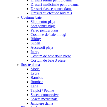
Dresuri subtiri pentru dama
Dresuri medicinale pentru dama
Dresuri clasice pentru dama
Dresuri cu efect de nud fals
Costume baie
Slip pentru plaja
Sort pentru plaja
Pareo pentru plaja
Costume de baie intregi
Bikiny
Sutien
Accesorii plaja
Intregi
Costum de baie doua piese
Costum de baie 3 piese
Sosete dama
Model
Lycra
Bambus
Bumbac
Lana
Talpici / Pedine
Sosete compresive
Sosete medicinale
Jambiere dama