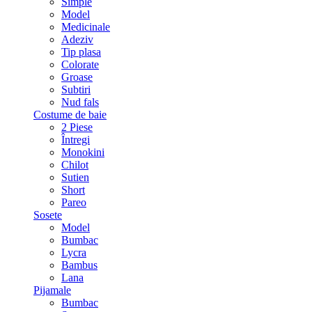
Simple
Model
Medicinale
Adeziv
Tip plasa
Colorate
Groase
Subtiri
Nud fals
Costume de baie
2 Piese
Întregi
Monokini
Chilot
Sutien
Short
Pareo
Sosete
Model
Bumbac
Lycra
Bambus
Lana
Pijamale
Bumbac