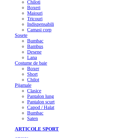
Chiloti
Boxeri
Maiouri
Tricouri
Indispensabili
Camasi corp
Sosete
Bumbac
Bambus
Desene
Lana
Costume de baie
Boxer
Short
Chilot
Pijamale
Clasice
Pantalon lung
Pantalon scurt
Capod / Halat
Bumbac
Saten
ARTICOLE SPORT