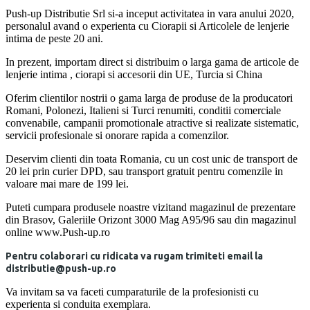
Push-up Distributie Srl si-a inceput activitatea in vara anului 2020,
personalul avand o experienta cu Ciorapii si Articolele de lenjerie
intima de peste 20 ani.
In prezent, importam direct si distribuim o larga gama de articole de
lenjerie intima , ciorapi si accesorii din UE, Turcia si China
Oferim clientilor nostrii o gama larga de produse de la producatori
Romani, Polonezi, Italieni si Turci renumiti, conditii comerciale
convenabile, campanii promotionale atractive si realizate sistematic,
servicii profesionale si onorare rapida a comenzilor.
Deservim clienti din toata Romania, cu un cost unic de transport de
20 lei prin curier DPD, sau transport gratuit pentru comenzile in
valoare mai mare de 199 lei.
Puteti cumpara produsele noastre vizitand magazinul de prezentare
din Brasov, Galeriile Orizont 3000 Mag A95/96 sau din magazinul
online www.Push-up.ro
Pentru colaborari cu ridicata va rugam trimiteti email la
distributie@push-up.ro
Va invitam sa va faceti cumparaturile de la profesionisti cu
experienta si conduita exemplara.