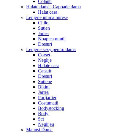
Colanti
Halate dama | Capoade dama
Halat casa
Lenjerie intima mirese
Chilot
Sutien
Jartea
Noaptea nuntii
Dresuri
Lenjerie sexy pentru dama
Corset
Neglije
Halate casa
Catsuit
Dresuri
Sutiene
Bikini
Jartea
Portjartier
Costumatii
Bodystocking
Body
Set
Neglijeu
Manusi Dama