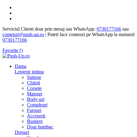
Serviciul Clienti doar prin mesaj sau WhatsApp:
0730177166
sau
comenzi@push-up.ro
| Puteti face comenzi pe WhatsApp la numarul
0730177166
Favorite (
)
Dama
Lenjerie intima
Sutiene
Chiloti
Corsete
Maiouri
Body-uri
Compleuri
Furouri
Accesorii
Bustiere
Doar bumbac
Dresuri