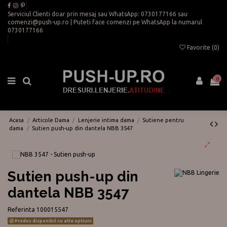
Serviciul Clienti doar prin mesaj sau WhatsApp:
0730177166
sau
comenzi@push-up.ro
| Puteti face comenzi pe WhatsApp la numarul
0730177166
Favorite (
0
)
0
Acasa
Articole Dama
Lenjerie intima dama
Sutiene pentru
dama
Sutien push-up din dantela NBB 3547
Sutien push-up din
dantela NBB 3547
Referinta
100015547
Produs disponibil cu alte optiuni