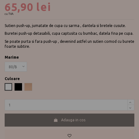
65,90 lei
cu TVA
Sutien push-up, jumatate de cupa cu sarma , dantela si bretele cusute.
Buretei push-up detasabili, cupa captusita cu bumbac, datela fina pe cupa.
Se poate purta si fara push-up , devenind astfel un sutien comod cu burete
foarte subtire.
Marime
Culoare
Alb
Negru
Nude
Adauga in cos
Te ajutam?