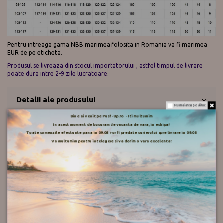
Pentru intreaga gama NBB marimea folosita in Romania va fi marimea
EUR de pe eticheta.
Produsul se livreaza din stocul importatorului , astfel timpul de livrare
poate dura intre 2-9 zile lucratoare.
Detalii ale produsului
Nu mai afisa pe viitor.
Bine ai venit pe Push-Up.ro - Iti multumim
In acest moment de bucuram de vacanta de vara, in echipa!
Mod de livrare
Toate comenzile efectuate pana in 09.08 vor fi predate curierului spre livrare in 09.08
Va multumim pentru intelegere si va dorim o vara excelenta!
Retur
Push-up.ro
Recenzii