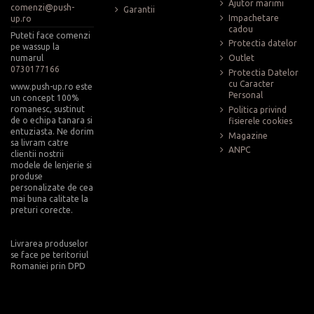
Ajutor marimi
comenzi@push-
Garantii
Impachetare
up.ro
cadou
Puteti face comenzi
Protectia datelor
pe wassup la
numarul
Outlet
0730177166
Protectia Datelor
cu Caracter
www.push-up.ro este
Personal
un concept 100%
romanesc, sustinut
Politica privind
de o echipa tanara si
fisierele cookies
entuziasta. Ne dorim
Magazine
sa livram catre
ANPC
clientii nostrii
modele de lenjerie si
produse
personalizate de cea
mai buna calitate la
preturi corecte.
Livrarea produselor
se face pe teritoriul
Romaniei prin DPD