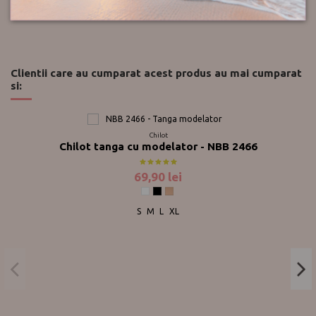
Clientii care au cumparat acest produs au mai cumparat
si:
Chilot
Chilot tanga cu modelator - NBB 2466
69,90 lei
Alb
Negru
Nude
S
M
L
XL