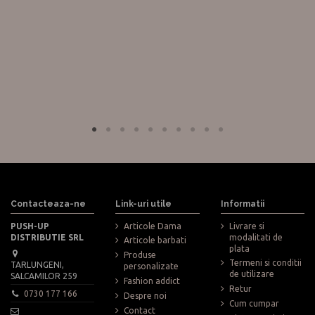
Contacteaza-ne
Link-uri utile
Informatii
PUSH-UP
Articole Dama
Livrare si
DISTRIBUTIE SRL
modalitati de
Articole barbati
plata
Produse
Termeni si conditii
TARLUNGENI,
personalizate
de utilizare
SALCAMILOR 259
Fashion addict
Retur
0730 177 166
Despre noi
Cum cumpar
Contact