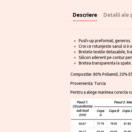
Descriere
Detalii ale
Push-up preformat, generos.
Croi ce rotunjeste sanul si ii 
Bretele textile detasabile, t
Silicon aderent pe contur pen
Bretea transparenta la spate , 
Compozitie: 80% Poliamid, 20% E
Provenienta: Turcia
Pentru a alege marimea corecta va