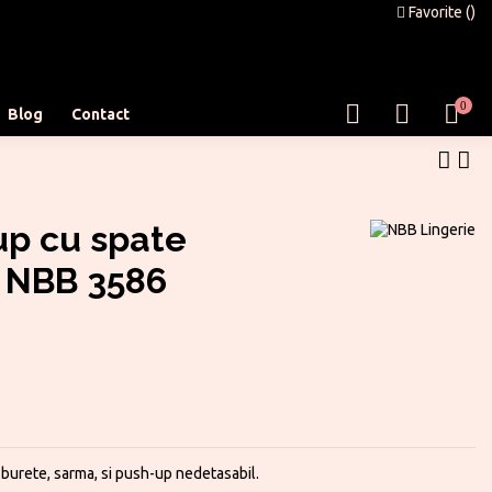
Favorite (
)
0
Blog
Contact
up cu spate
- NBB 3586
burete, sarma, si push-up nedetasabil.