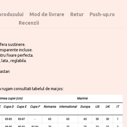
 produsului
Mod de livrare
Retur
Push-up.ro
Recenzii
ofera sustinere.
ransparente incluse.
tru fixare perfecta.
lata , reglabila.
lastan
 rugam consultati tabelul de mai jos: