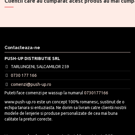
Clientii care au cumparat acest produs au mai cumpa
Contacteaza-ne
PUSH-UP DISTRIBUTIE SRL
TARLUNGENI, SALCAMILOR 259
0730 177 166
comenzi@push-up.ro
Puteti face comenzi pe wassup la numarul
0730177166
www.push-up.ro este un concept 100% romanesc, sustinut de o
echipa tanara si entuziasta. Ne dorim sa livram catre clientii nostrii
modele de lenjerie si produse personalizate de cea mai buna
calitate la preturi corecte.