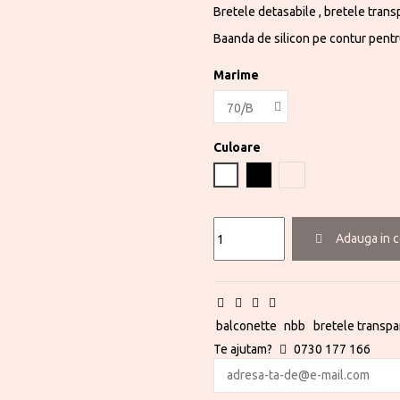
Bretele detasabile , bretele transp
Baanda de silicon pe contur pentru
Marime
Culoare
Alb
Negru
Nude
Adauga in 
balconette
nbb
bretele transp
Te ajutam?
0730 177 166