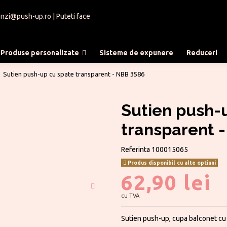
nzi@push-up.ro
| Puteti face
Produse personalizate
Sisteme de expunere
Reduceri
Sutien push-up cu spate transparent - NBB 3586
Sutien push-
transparent 
Referinta
100015065
Produs disponibil cu alte optiuni
62,90 lei
cu TVA
Sutien push-up, cupa balconet cu 