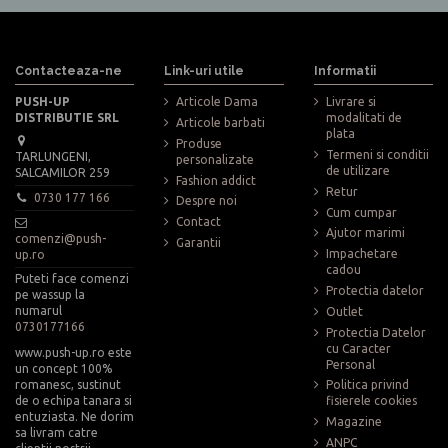
Contacteaza-ne
Link-uri utile
Informatii
PUSH-UP
Articole Dama
Livrare si
DISTRIBUTIE SRL
modalitati de
Articole barbati
plata
Produse
Termeni si conditii
TARLUNGENI,
personalizate
de utilizare
SALCAMILOR 259
Fashion addict
Retur
0730 177 166
Despre noi
Cum cumpar
Contact
Ajutor marimi
comenzi@push-
Garantii
Impachetare
up.ro
cadou
Puteti face comenzi
Protectia datelor
pe wassup la
numarul
Outlet
0730177166
Protectia Datelor
cu Caracter
www.push-up.ro este
Personal
un concept 100%
romanesc, sustinut
Politica privind
de o echipa tanara si
fisierele cookies
entuziasta. Ne dorim
Magazine
sa livram catre
ANPC