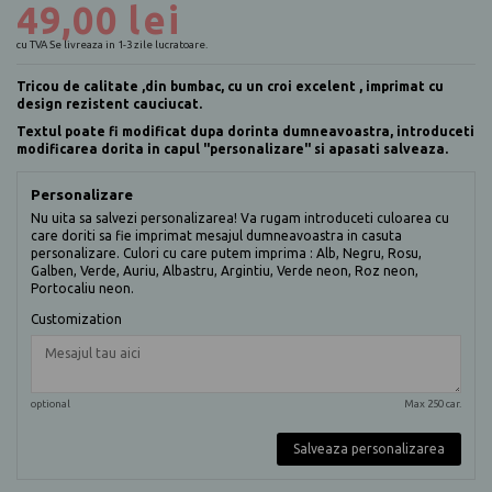
49,00 lei
cu TVA
Se livreaza in 1-3 zile lucratoare.
Tricou de calitate ,din bumbac, cu un croi excelent , imprimat cu
design rezistent cauciucat.
Textul poate fi modificat dupa dorinta dumneavoastra, introduceti
modificarea dorita in capul "personalizare" si apasati salveaza.
Personalizare
Nu uita sa salvezi personalizarea! Va rugam introduceti culoarea cu
care doriti sa fie imprimat mesajul dumneavoastra in casuta
personalizare. Culori cu care putem imprima : Alb, Negru, Rosu,
Galben, Verde, Auriu, Albastru, Argintiu, Verde neon, Roz neon,
Portocaliu neon.
Customization
optional
Max 250 car.
Salveaza personalizarea