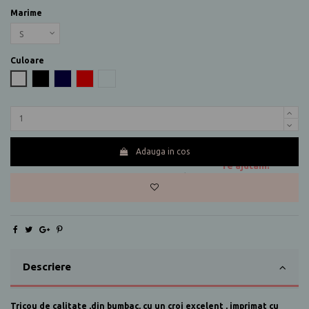
Marime
Culoare
Alb
Negru
Bleumarin
Rosu
Gri melanj
Adauga in cos
Te ajutam?
0730 177 166
Descriere
Tricou de calitate ,din bumbac, cu un croi excelent , imprimat cu