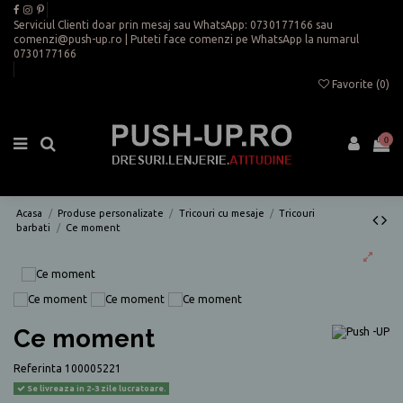
Serviciul Clienti doar prin mesaj sau WhatsApp:
0730177166
sau
comenzi@push-up.ro
| Puteti face comenzi pe WhatsApp la numarul
0730177166
Favorite (
0
)
0
Acasa
Produse personalizate
Tricouri cu mesaje
Tricouri
barbati
Ce moment
Ce moment
Referinta
100005221
Se livreaza in 2-3 zile lucratoare.