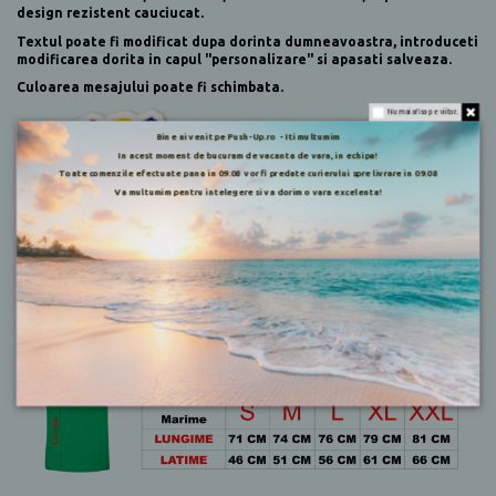
design rezistent cauciucat.
Textul poate fi modificat dupa dorinta dumneavoastra, introduceti
modificarea dorita in capul "personalizare" si apasati salveaza.
Culoarea mesajului poate fi schimbata.
Nu mai afisa pe viitor.
Bine ai venit pe Push-Up.ro - Iti multumim
In acest moment de bucuram de vacanta de vara, in echipa!
Toate comenzile efectuate pana in 09.08 vor fi predate curierului spre livrare in 09.08
Va multumim pentru intelegere si va dorim o vara excelenta!
Tricou produs in Bangladesh.
Pentru marimea corecta va rugam consultati tabelul de marimi: