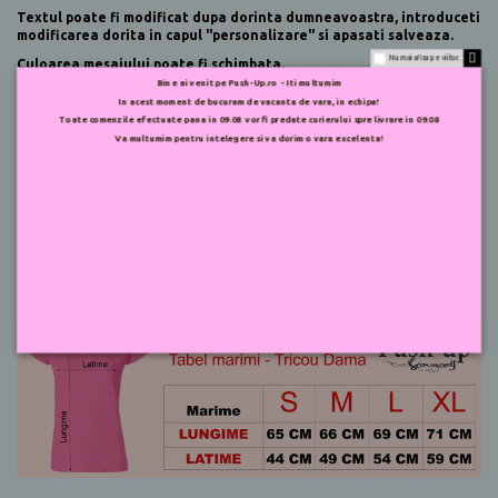
Textul poate fi modificat dupa dorinta dumneavoastra, introduceti
modificarea dorita in capul "personalizare" si apasati salveaza.
Nu mai afisa pe viitor.
Culoarea mesajului poate fi schimbata.
Bine ai venit pe Push-Up.ro - Iti multumim
In acest moment de bucuram de vacanta de vara, in echipa!
Toate comenzile efectuate pana in 09.08 vor fi predate curierului spre livrare in 09.08
Va multumim pentru intelegere si va dorim o vara excelenta!
Tricou produs in Bangladesh.
Pentru marimea corecta va rugam consultati tabelul de marimi: