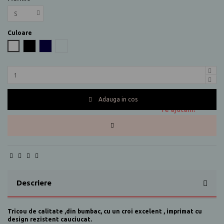
Culoare
Alb
Negru
Bleumarin
Gri melanj
Adauga in cos
Te ajutam?
0730 177 166
Descriere
Tricou de calitate ,din bumbac, cu un croi excelent , imprimat cu
design rezistent cauciucat.