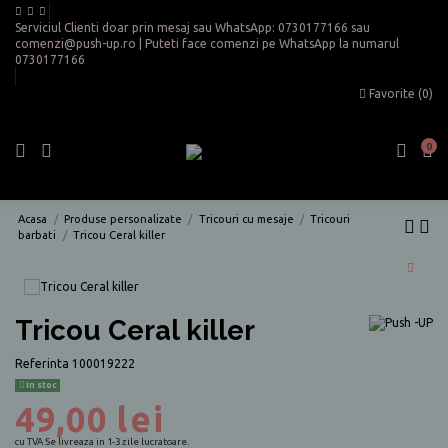
Serviciul Clienti doar prin mesaj sau WhatsApp:
0730177166
sau
comenzi@push-up.ro
| Puteti face comenzi pe WhatsApp la numarul
0730177166
Favorite (
0
)
0
Acasa
Produse personalizate
Tricouri cu mesaje
Tricouri
barbati
Tricou Ceral killer
Tricou Ceral killer
Referinta
100019222
In stoc
49,00 lei
cu TVA
Se livreaza in 1-3 zile lucratoare.