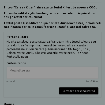
Tricou "Cereak Killer" , rimeaza cu Serial Killer ..de aceea e COOL
Tricou de calitate ,din bumbac, cu un croi excelent , imprimat cu
design rezistent cauciucat.
Textul poate fi modificat dupa dorinta dumneavoastra, introduceti
modificarea dorita in capul "personalizare" si apasati salveaza.
Personalizare
Nu uita sa salvezi personalizarea! Va rugam introduceti culoarea cu
care doriti sa fie imprimat mesajul dumneavoastra in casuta
personalizare. Culori cu care putem imprima : Alb, Negru, Rosu,
Galben, Verde, Auriu, Albastru, Argintiu, Verde neon, Roz neon,
Portocaliu neon.
Customization
optional
Max 250 car.
Salveaza personalizarea
Marime