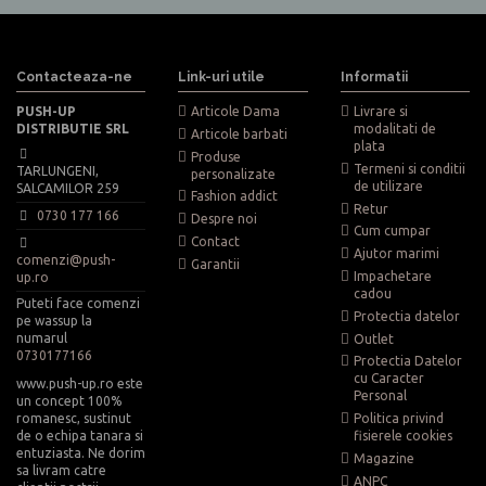
Contacteaza-ne
Link-uri utile
Informatii
PUSH-UP
Articole Dama
Livrare si
DISTRIBUTIE SRL
modalitati de
Articole barbati
plata
Produse
Termeni si conditii
TARLUNGENI,
personalizate
de utilizare
SALCAMILOR 259
Fashion addict
Retur
0730 177 166
Despre noi
Cum cumpar
Contact
Ajutor marimi
comenzi@push-
Garantii
Impachetare
up.ro
cadou
Puteti face comenzi
Protectia datelor
pe wassup la
numarul
Outlet
0730177166
Protectia Datelor
cu Caracter
www.push-up.ro este
Personal
un concept 100%
romanesc, sustinut
Politica privind
de o echipa tanara si
fisierele cookies
entuziasta. Ne dorim
Magazine
sa livram catre
ANPC