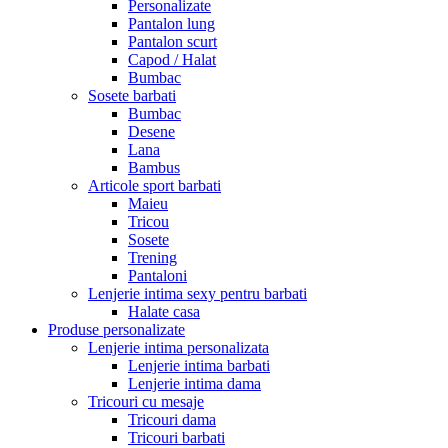
Personalizate
Pantalon lung
Pantalon scurt
Capod / Halat
Bumbac
Sosete barbati
Bumbac
Desene
Lana
Bambus
Articole sport barbati
Maieu
Tricou
Sosete
Trening
Pantaloni
Lenjerie intima sexy pentru barbati
Halate casa
Produse personalizate
Lenjerie intima personalizata
Lenjerie intima barbati
Lenjerie intima dama
Tricouri cu mesaje
Tricouri dama
Tricouri barbati