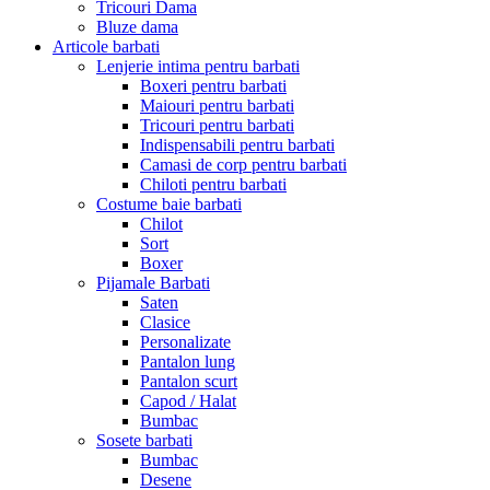
Tricouri Dama
Bluze dama
Articole barbati
Lenjerie intima pentru barbati
Boxeri pentru barbati
Maiouri pentru barbati
Tricouri pentru barbati
Indispensabili pentru barbati
Camasi de corp pentru barbati
Chiloti pentru barbati
Costume baie barbati
Chilot
Sort
Boxer
Pijamale Barbati
Saten
Clasice
Personalizate
Pantalon lung
Pantalon scurt
Capod / Halat
Bumbac
Sosete barbati
Bumbac
Desene