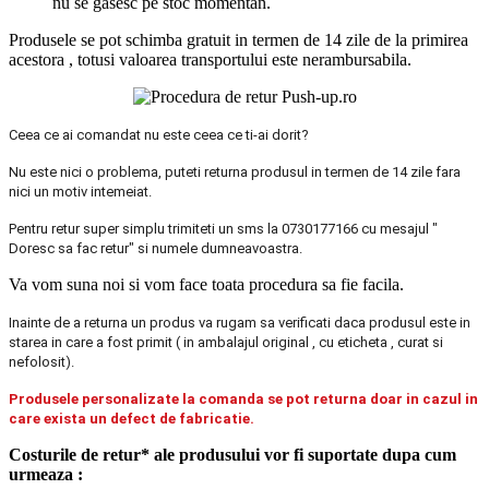
nu se gasesc pe stoc momentan.
Produsele se pot schimba gratuit in termen de 14 zile de la primirea
acestora , totusi valoarea transportului este nerambursabila.
Ceea ce ai comandat nu este ceea ce ti-ai dorit?
Nu este nici o problema, puteti returna produsul in termen de 14 zile fara
nici un motiv intemeiat.
Pentru retur super simplu trimiteti un sms la 0730177166 cu mesajul "
Doresc sa fac retur" si numele dumneavoastra.
Va vom suna noi si vom face toata procedura sa fie facila.
Inainte de a returna un produs va rugam sa verificati daca produsul este in
starea in care a fost primit ( in ambalajul original , cu eticheta , curat si
nefolosit).
Produsele personalizate la comanda se pot returna doar in cazul in
care exista un defect de fabricatie.
Costurile de retur* ale produsului vor fi suportate dupa cum
urmeaza :