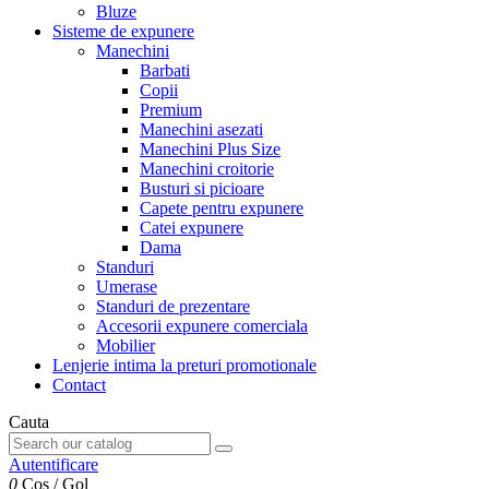
Bluze
Sisteme de expunere
Manechini
Barbati
Copii
Premium
Manechini asezati
Manechini Plus Size
Manechini croitorie
Busturi si picioare
Capete pentru expunere
Catei expunere
Dama
Standuri
Umerase
Standuri de prezentare
Accesorii expunere comerciala
Mobilier
Lenjerie intima la preturi promotionale
Contact
Cauta
Autentificare
0
Cos
/
Gol