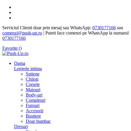
Serviciul Clienti doar prin mesaj sau WhatsApp:
0730177166
sau
comenzi@push-up.ro
| Puteti face comenzi pe WhatsApp la numarul
0730177166
Favorite (
)
Dama
Lenjerie intima
Sutiene
Chiloti
Corsete
Maiouri
Body-uri
Compleuri
Furouri
Accesorii
Bustiere
Doar bumbac
Dresuri