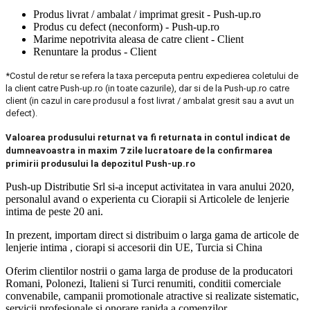
Produs livrat / ambalat / imprimat gresit - Push-up.ro
Produs cu defect (neconform) - Push-up.ro
Marime nepotrivita aleasa de catre client - Client
Renuntare la produs - Client
*Costul de retur se refera la taxa perceputa pentru expedierea coletului de
la client catre Push-up.ro (in toate cazurile), dar si de la Push-up.ro catre
client (in cazul in care produsul a fost livrat / ambalat gresit sau a avut un
defect).
Valoarea produsului returnat va fi returnata in contul indicat de
dumneavoastra in maxim 7 zile lucratoare de la confirmarea
primirii produsului la depozitul Push-up.ro
Push-up Distributie Srl si-a inceput activitatea in vara anului 2020,
personalul avand o experienta cu Ciorapii si Articolele de lenjerie
intima de peste 20 ani.
In prezent, importam direct si distribuim o larga gama de articole de
lenjerie intima , ciorapi si accesorii din UE, Turcia si China
Oferim clientilor nostrii o gama larga de produse de la producatori
Romani, Polonezi, Italieni si Turci renumiti, conditii comerciale
convenabile, campanii promotionale atractive si realizate sistematic,
servicii profesionale si onorare rapida a comenzilor.