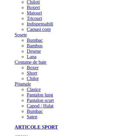
Chiloti
Boxeri
Maiouri
Tricouri
Indispensabili
Camasi corp
Sosete
Bumbac
Bambus
Desene
Lana
Costume de baie
Boxer
Short
Chilot
Pijamale
Clasice
Pantalon lung
Pantalon scurt
Capod / Halat
Bumbac
Saten
ARTICOLE SPORT