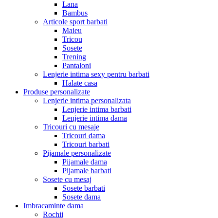
Lana
Bambus
Articole sport barbati
Maieu
Tricou
Sosete
Trening
Pantaloni
Lenjerie intima sexy pentru barbati
Halate casa
Produse personalizate
Lenjerie intima personalizata
Lenjerie intima barbati
Lenjerie intima dama
Tricouri cu mesaje
Tricouri dama
Tricouri barbati
Pijamale personalizate
Pijamale dama
Pijamale barbati
Sosete cu mesaj
Sosete barbati
Sosete dama
Imbracaminte dama
Rochii