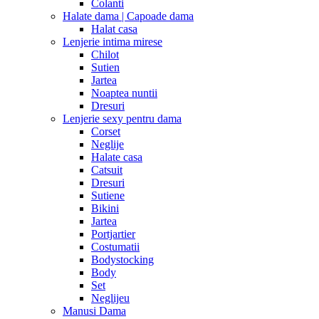
Colanti
Halate dama | Capoade dama
Halat casa
Lenjerie intima mirese
Chilot
Sutien
Jartea
Noaptea nuntii
Dresuri
Lenjerie sexy pentru dama
Corset
Neglije
Halate casa
Catsuit
Dresuri
Sutiene
Bikini
Jartea
Portjartier
Costumatii
Bodystocking
Body
Set
Neglijeu
Manusi Dama