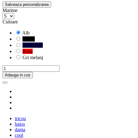
Salveaza personalizarea
Marime
Culoare
Alb
Negru
Bleumarin
Rosu
Gri melanj
Adauga in cos
tricou
haios
dama
cool