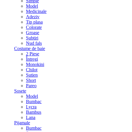
Simple
Model
Medicinale
Adeziv
Tip plasa
Colorate
Groase
Subtiri
Nud fals
Costume de baie
2 Piese
Întregi
Monokini
Chilot
Sutien
Short
Pareo
Sosete
Model
Bumbac
Lycra
Bambus
Lana
Pijamale
Bumbac