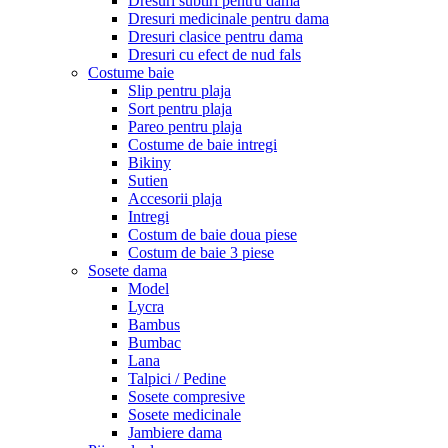
Dresuri subtiri pentru dama
Dresuri medicinale pentru dama
Dresuri clasice pentru dama
Dresuri cu efect de nud fals
Costume baie
Slip pentru plaja
Sort pentru plaja
Pareo pentru plaja
Costume de baie intregi
Bikiny
Sutien
Accesorii plaja
Intregi
Costum de baie doua piese
Costum de baie 3 piese
Sosete dama
Model
Lycra
Bambus
Bumbac
Lana
Talpici / Pedine
Sosete compresive
Sosete medicinale
Jambiere dama