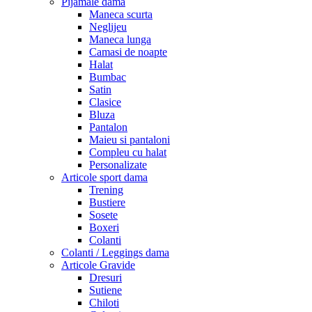
Pijamale dama
Maneca scurta
Neglijeu
Maneca lunga
Camasi de noapte
Halat
Bumbac
Satin
Clasice
Bluza
Pantalon
Maieu si pantaloni
Compleu cu halat
Personalizate
Articole sport dama
Trening
Bustiere
Sosete
Boxeri
Colanti
Colanti / Leggings dama
Articole Gravide
Dresuri
Sutiene
Chiloti