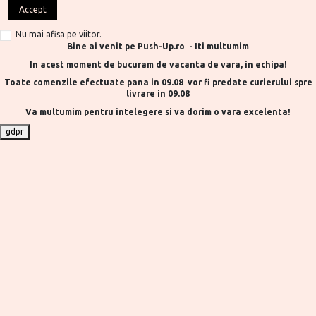
Accept
Nu mai afisa pe viitor.
Bine ai venit pe Push-Up.ro - Iti multumim
In acest moment de bucuram de vacanta de vara, in echipa!
Toate comenzile efectuate pana in 09.08 vor fi predate curierului spre
livrare in 09.08
Va multumim pentru intelegere si va dorim o vara excelenta!
gdpr