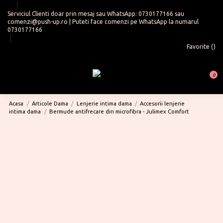
Serviciul Clienti doar prin mesaj sau WhatsApp:
0730177166
sau
comenzi@push-up.ro
| Puteti face comenzi pe WhatsApp la numarul
0730177166
Favorite (
)
0
Acasa
Articole Dama
Lenjerie intima dama
Accesorii lenjerie
intima dama
Bermude antifrecare din microfibra - Julimex Comfort