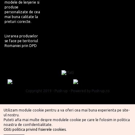
modele de lenjerie si
produse
personalizate de cea
mai buna calitate la
preturi corecte.
Livrarea produselor
se face pe teritoriul
Romaniei prin DPD
Copyright 2019 - Push-up - Powered by Push-up.ro
Utilizam module cookie pentru a va oferi cea mai buna experienta pe site-
ul nostru.
Puteti afla mai multe despre modulele cookie pe care le folosim in politica
noastra de confidentialitate.
Cititi politica privind fisierele cookies.