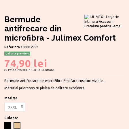
Bermude
antifrecare din
microfibra - Julimex Comfort
Referinta
100012771
Calitate premium
74,90 lei
cu TVA
Se livreaza in 1-3 zile lucratoare.
Bermude antifrecare din microfibra fina fara cusaturi vizibile.
Material prietenos cu pielea de calitate excelenta.
Marime
Culoare
Negru
Light natural