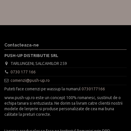
Contacteaza-ne
PUSH-UP DISTRIBUTIE SRL
TARLUNGENI, SALCAMILOR 259
0730 177 166
comenzi@push-up.ro
Puteti face comenzi pe wassup la numarul
0730177166
www.push-up.ro este un concept 100% romanesc, sustinut de o
echipa tanara si entuziasta. Ne dorim sa livram catre clientii nostrii
modele de lenjerie si produse personalizate de cea mai buna
calitate la preturi corecte.
Livrarea produselor se face pe teritoriul Romaniei prin DPD