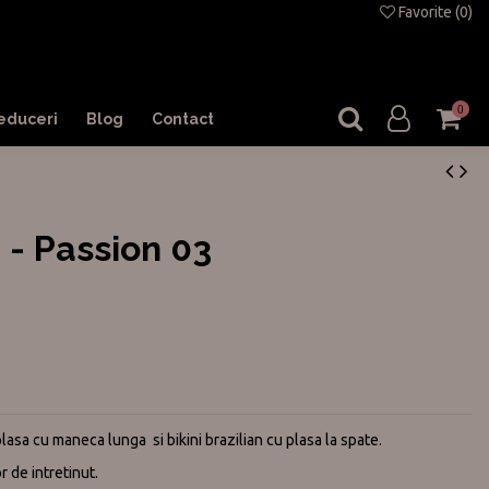
Favorite (
0
)
0
educeri
Blog
Contact
 - Passion 03
asa cu maneca lunga si bikini brazilian cu plasa la spate.
r de intretinut.