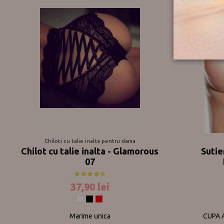
Chiloti cu talie inalta pentru dama
Chilot cu talie inalta - Glamorous
Sutie
07
37,90 lei
Alb
Negru
Rosu
Marime unica
CUPA 