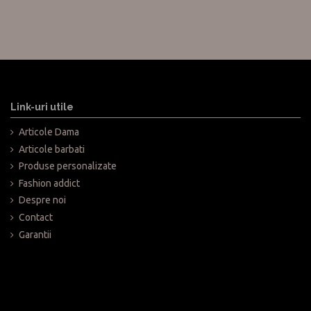
Link-uri utile
Articole Dama
Articole barbati
Produse personalizate
Fashion addict
Despre noi
Contact
Garantii
Ceea ce ai comandat nu este ceea ce 
Nu este nici o problema, puteti retur
Pentru retur super simplu trimiteti 
dumneavoastra.