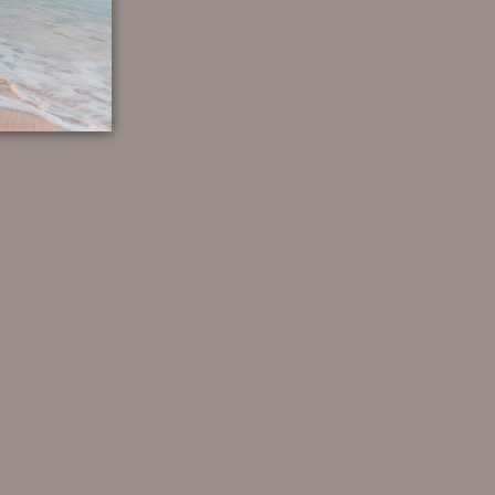
e mai mare de 199 lei.
produsele personalizabile sau care nu se gasesc pe stoc momentan.
vizitand magazinul de prezentare din Brasov, Galeriile Orizont 3000
n termen de 14 zile de la primirea acestora , totusi valoarea
nline www.Push-up.ro
.
a rugam trimiteti email la distributie@push-up.ro
ile de la profesionisti cu experienta si conduita exemplara.