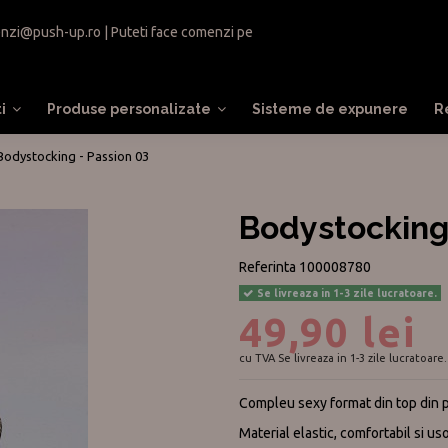
nzi@push-up.ro
| Puteti face comenzi pe
ti
Produse personalizate
Sisteme de expunere
R
Bodystocking - Passion 03
Bodystocking
Referinta
100008780
Se livreaza in 1-3 zile lucratoare.
49,90 lei
cu TVA
Se livreaza in 1-3 zile lucratoare.
Compleu sexy format din top din pl
Material elastic, comfortabil si uso