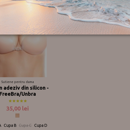
gratuit pentru comenzile in valoar
7-14 zile lucratoare pentru 
Puteti cumpara produsele noastre 
Produsele se pot schimba gratuit i
Mag A95/96 sau din magazinul o
transportului este nerambursabila
Pentru colaborari cu ridicata v
Va invitam sa va faceti cumparatur
Sutiene pentru dama
n adeziv din silicon -
FreeBra/Unbra
35,00 lei
Nude
A
Cupa B
Cupa C
Cupa D