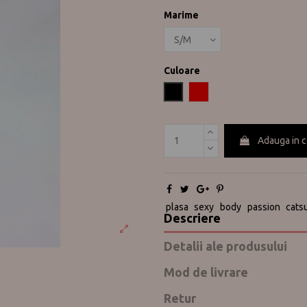
Marime
Culoare
Negru
Rosu
Adauga in 
plasa
sexy
body
passion
catsu
Descriere
Detalii ale produsului
Mod de livrare
Retur