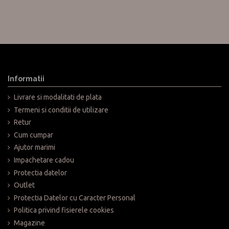
Informatii
Livrare si modalitati de plata
Termeni si conditii de utilizare
Retur
Cum cumpar
Ajutor marimi
Impachetare cadou
Protectia datelor
ti-ai dorit?
Outlet
na produsul in termen de 14 zile fara nici un motiv intemeiat.
Protectia Datelor cu Caracter Personal
un sms la 0730177166 cu mesajul " Doresc sa fac retur" si numele
Politica privind fisierele cookies
Magazine