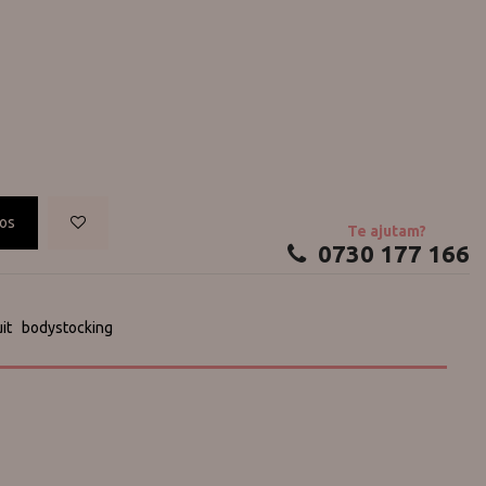
cos
Te ajutam?
0730 177 166
it
bodystocking