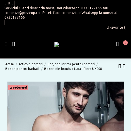
Serviciul Clienti doar prin mesaj sau WhatsApp:
0730177166
sau
comenzi@push-up.ro
| Puteti face comenzi pe WhatsApp la numarul
0730177166
Favorite (
)
0
Acasa
Articole barbati
Lenjerie intima pentru barbati
Boxeri pentru barbati
Boxeri din bumbac Luca - Piera UX008
La reducere!