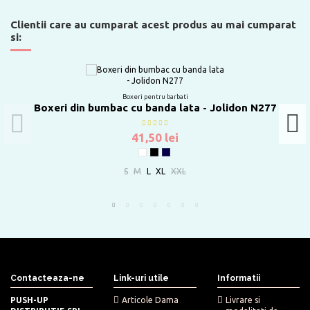
Clientii care au cumparat acest produs au mai cumparat
si:
Boxeri pentru barbati
Boxeri din bumbac cu banda lata - Jolidon N277
41,50 lei
Alb
Negru
Bleumarin
S
M
L
XL
XXL
Contacteaza-ne
Link-uri utile
Informatii
PUSH-UP
Articole Dama
Livrare si