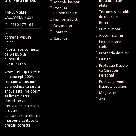
DISTRIBUTIE SRL
modalitati de
Articole barbati
plata
Produse
Termeni si conditii
TARLUNGENI,
personalizate
de utilizare
SALCAMILOR 259
Fashion addict
Retur
0730 177 166
Despre noi
Cum cumpar
Contact
Ajutor marimi
comenzi@push-
Garantii
Impachetare
up.ro
cadou
Puteti face comenzi
Protectia datelor
pe wassup la
numarul
Outlet
0730177166
Protectia Datelor
cu Caracter
www.push-up.ro este
Personal
un concept 100%
romanesc, sustinut
Politica privind
de o echipa tanara si
fisierele cookies
entuziasta. Ne dorim
Magazine
sa livram catre
ANPC
clientii nostrii
modele de lenjerie si
produse
personalizate de cea
mai buna calitate la
preturi corecte.