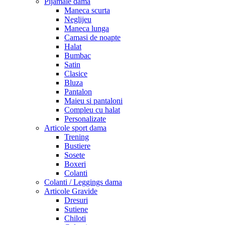
Pijamale dama
Maneca scurta
Neglijeu
Maneca lunga
Camasi de noapte
Halat
Bumbac
Satin
Clasice
Bluza
Pantalon
Maieu si pantaloni
Compleu cu halat
Personalizate
Articole sport dama
Trening
Bustiere
Sosete
Boxeri
Colanti
Colanti / Leggings dama
Articole Gravide
Dresuri
Sutiene
Chiloti