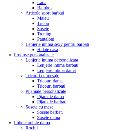
Lana
Bambus
Articole sport barbati
Maieu
Tricou
Sosete
Trening
Pantaloni
Lenjerie intima sexy pentru barbati
Halate casa
Produse personalizate
Lenjerie intima personalizata
Lenjerie intima barbati
Lenjerie intima dama
Tricouri cu mesaje
Tricouri dama
Tricouri barbati
Pijamale personalizate
Pijamale dama
Pijamale barbati
Sosete cu mesaj
Sosete barbati
Sosete dama
Imbracaminte dama
Rochii