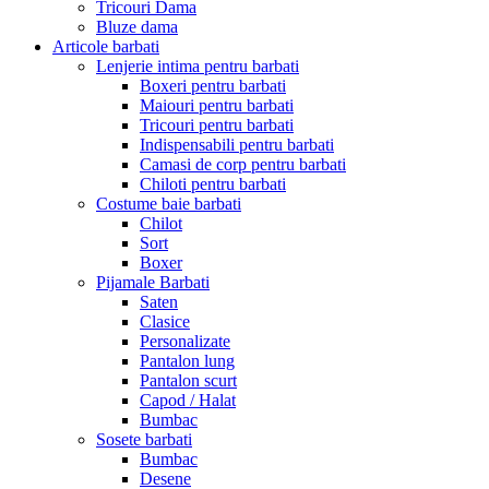
Tricouri Dama
Bluze dama
Articole barbati
Lenjerie intima pentru barbati
Boxeri pentru barbati
Maiouri pentru barbati
Tricouri pentru barbati
Indispensabili pentru barbati
Camasi de corp pentru barbati
Chiloti pentru barbati
Costume baie barbati
Chilot
Sort
Boxer
Pijamale Barbati
Saten
Clasice
Personalizate
Pantalon lung
Pantalon scurt
Capod / Halat
Bumbac
Sosete barbati
Bumbac
Desene