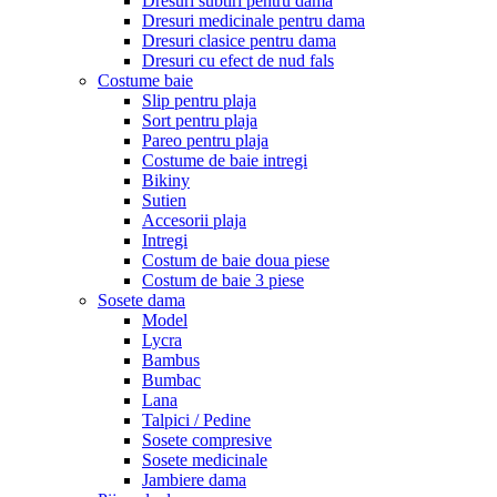
Dresuri subtiri pentru dama
Dresuri medicinale pentru dama
Dresuri clasice pentru dama
Dresuri cu efect de nud fals
Costume baie
Slip pentru plaja
Sort pentru plaja
Pareo pentru plaja
Costume de baie intregi
Bikiny
Sutien
Accesorii plaja
Intregi
Costum de baie doua piese
Costum de baie 3 piese
Sosete dama
Model
Lycra
Bambus
Bumbac
Lana
Talpici / Pedine
Sosete compresive
Sosete medicinale
Jambiere dama