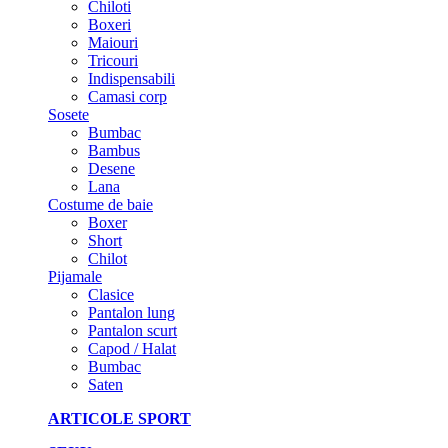
Chiloti
Boxeri
Maiouri
Tricouri
Indispensabili
Camasi corp
Sosete
Bumbac
Bambus
Desene
Lana
Costume de baie
Boxer
Short
Chilot
Pijamale
Clasice
Pantalon lung
Pantalon scurt
Capod / Halat
Bumbac
Saten
ARTICOLE SPORT