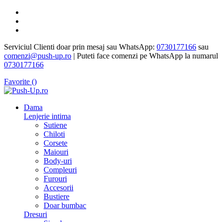
Serviciul Clienti doar prin mesaj sau WhatsApp:
0730177166
sau
comenzi@push-up.ro
| Puteti face comenzi pe WhatsApp la numarul
0730177166
Favorite (
)
Dama
Lenjerie intima
Sutiene
Chiloti
Corsete
Maiouri
Body-uri
Compleuri
Furouri
Accesorii
Bustiere
Doar bumbac
Dresuri