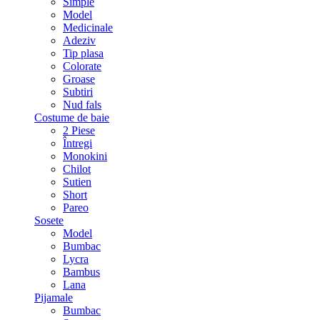
Simple
Model
Medicinale
Adeziv
Tip plasa
Colorate
Groase
Subtiri
Nud fals
Costume de baie
2 Piese
Întregi
Monokini
Chilot
Sutien
Short
Pareo
Sosete
Model
Bumbac
Lycra
Bambus
Lana
Pijamale
Bumbac