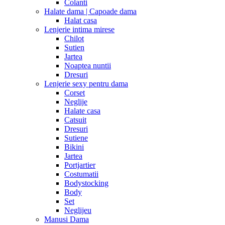
Colanti
Halate dama | Capoade dama
Halat casa
Lenjerie intima mirese
Chilot
Sutien
Jartea
Noaptea nuntii
Dresuri
Lenjerie sexy pentru dama
Corset
Neglije
Halate casa
Catsuit
Dresuri
Sutiene
Bikini
Jartea
Portjartier
Costumatii
Bodystocking
Body
Set
Neglijeu
Manusi Dama