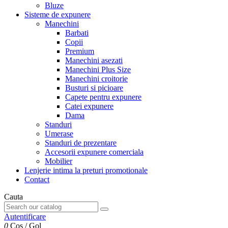
Bluze
Sisteme de expunere
Manechini
Barbati
Copii
Premium
Manechini asezati
Manechini Plus Size
Manechini croitorie
Busturi si picioare
Capete pentru expunere
Catei expunere
Dama
Standuri
Umerase
Standuri de prezentare
Accesorii expunere comerciala
Mobilier
Lenjerie intima la preturi promotionale
Contact
Cauta
Autentificare
0
Cos
/
Gol