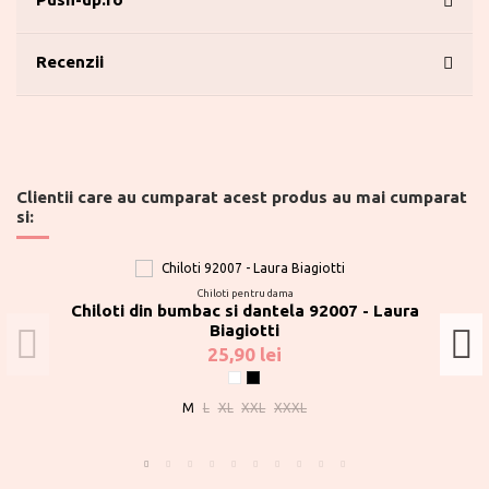
Recenzii
Clientii care au cumparat acest produs au mai cumparat
si:
Chiloti pentru dama
Chiloti din bumbac si dantela 92007 - Laura
Biagiotti
25,90 lei
Alb
Negru
M
L
XL
XXL
XXXL