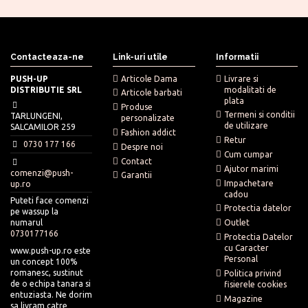
Contacteaza-ne
Link-uri utile
Informatii
PUSH-UP
Articole Dama
Livrare si
DISTRIBUTIE SRL
modalitati de
Articole barbati
plata
Produse
Termeni si conditii
TARLUNGENI,
personalizate
de utilizare
SALCAMILOR 259
Fashion addict
Retur
0730 177 166
Despre noi
Cum cumpar
Contact
Ajutor marimi
comenzi@push-
Garantii
Impachetare
up.ro
cadou
Puteti face comenzi
Protectia datelor
pe wassup la
numarul
Outlet
0730177166
Protectia Datelor
cu Caracter
www.push-up.ro este
Personal
un concept 100%
romanesc, sustinut
Politica privind
de o echipa tanara si
fisierele cookies
entuziasta. Ne dorim
Magazine
sa livram catre