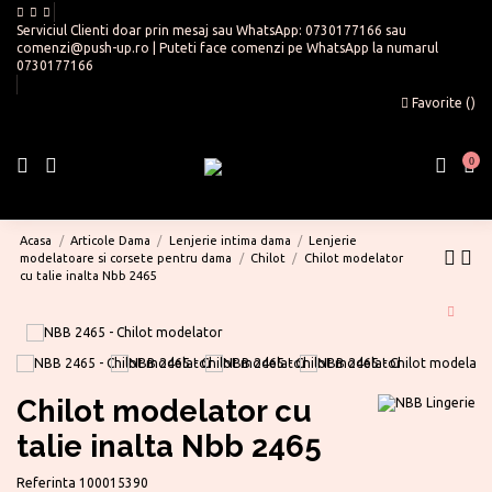
Serviciul Clienti doar prin mesaj sau WhatsApp:
0730177166
sau
comenzi@push-up.ro
| Puteti face comenzi pe WhatsApp la numarul
0730177166
Favorite (
)
0
Acasa
Articole Dama
Lenjerie intima dama
Lenjerie
modelatoare si corsete pentru dama
Chilot
Chilot modelator
cu talie inalta Nbb 2465
Chilot modelator cu
talie inalta Nbb 2465
Referinta
100015390