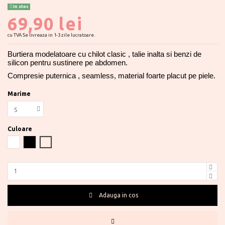
In stoc
69,90 lei
cu TVA
Se livreaza in 1-3 zile lucratoare.
Burtiera modelatoare cu chilot clasic , talie inalta si benzi de
silicon pentru sustinere pe abdomen.
Compresie puternica , seamless, material foarte placut pe piele.
Marime
Culoare
Alb
Negru
Nude
Adauga in cos
Te ajutam?