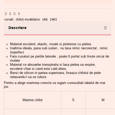
0730 177 166
corset
chilot modelator
nbb
2465
Descriere
Material excelent, elastic, moale si prietenos cu pielea.
Inaltime ideala, pana sub sutien , nu lasa nimic necorectat , nimic
imperfect.
Fara cusaturi pe partile laterale , poate fi purtat sub tinute oricat de
mulate
Material ce absoarbe transpiratia si lasa pielea sa respire,
excelent chiar si cand este cald afara.
Benzi de silicon in partea superioara, fixeaza chilotul de piele
nelasandu-l sa se ruleze.
Pentru a alege marimea corecta va rugam cunosultati tabelul de mai
jos:
Marime chilot
S
M