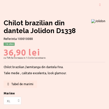
Chilot brazilian din
dantela Jolidon D1338
Referinta
100010088
In stoc
36,90 lei
cu TVA
Se livreaza in 1-3 zile lucratoare.
Chilot brazilian /semitanga din dantela fina.
Talie medie , calitate excelenta, look glamour.
Tabel de marimi
Marime