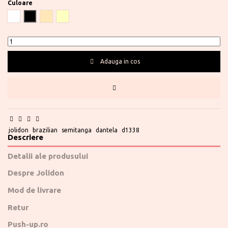
Culoare
Alb
Negru
Bej
Champagne
Adauga in cos
Te ajutam?
0730 177 166
jolidon
brazilian
semitanga
dantela
d1338
Descriere
Detalii ale produsului
Despre Jolidon
Mod de livrare
Retur
Push-up.ro