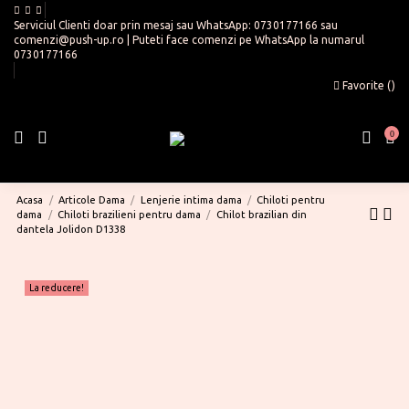
Serviciul Clienti doar prin mesaj sau WhatsApp:
0730177166
sau
comenzi@push-up.ro
| Puteti face comenzi pe WhatsApp la numarul
0730177166
Favorite (
)
0
Acasa
Articole Dama
Lenjerie intima dama
Chiloti pentru
dama
Chiloti brazilieni pentru dama
Chilot brazilian din
dantela Jolidon D1338
La reducere!