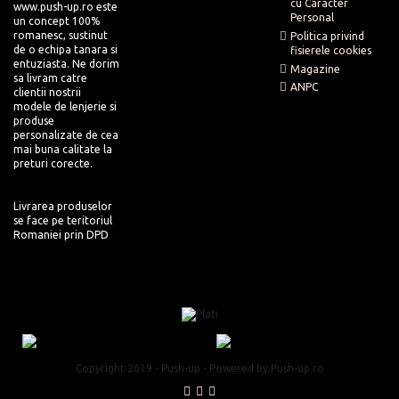
cu Caracter
www.push-up.ro este
Personal
un concept 100%
romanesc, sustinut
Politica privind
de o echipa tanara si
fisierele cookies
entuziasta. Ne dorim
Magazine
sa livram catre
ANPC
clientii nostrii
modele de lenjerie si
produse
personalizate de cea
mai buna calitate la
preturi corecte.
Livrarea produselor
se face pe teritoriul
Romaniei prin DPD
Copyright 2019 - Push-up - Powered by Push-up.ro