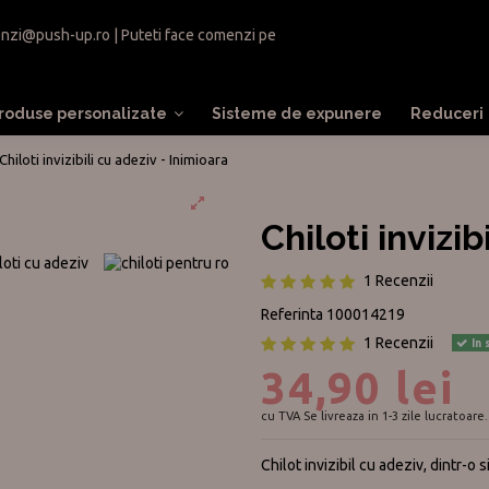
nzi@push-up.ro
| Puteti face comenzi pe
roduse personalizate
Sisteme de expunere
Reduceri
Chiloti invizibili cu adeziv - Inimioara
Chiloti invizi
1 Recenzii
Referinta
100014219
1 Recenzii
In 
34,90 lei
cu TVA
Se livreaza in 1-3 zile lucratoare.
Chilot invizibil cu adeziv, dintr-o 