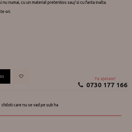
 nu numai, cu un material pretentios sau/ si cu fanta inalta.
te ori.
cos
Te ajutam?
0730 177 166
chiloti care nu se vad pe sub ha