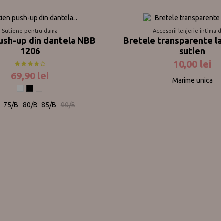
Sutiene pentru dama
Accesorii lenjerie intima 
ush-up din dantela NBB
Bretele transparente l
1206
sutien
10,00 lei
69,90 lei
Marime unica
Alb
Negru
Nude
75/B
80/B
85/B
90/B