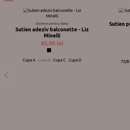
Sutien p
Sutiene pentru dama
Sutien adeziv balconette - Liz
Minelli
65,00 lei
Negru
Nude
Cupa A
Cupa B
Cupa C
Cupa D
70/B