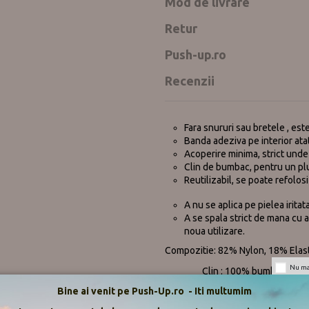
Mod de livrare
Retur
Push-up.ro
Recenzii
Fara snururi sau bretele , est
Banda adeziva pe interior atat 
Acoperire minima, strict unde
Clin de bumbac, pentru un pl
Reutilizabil, se poate refolosi
A nu se aplica pe pielea iritat
A se spala strict de mana cu a
noua utilizare.
Compozitie: 82% Nylon, 18% Elas
Nu mai
Clin : 100% bumbac
Bine ai venit pe Push-Up.ro - Iti multumim
Tara de provenienta: China