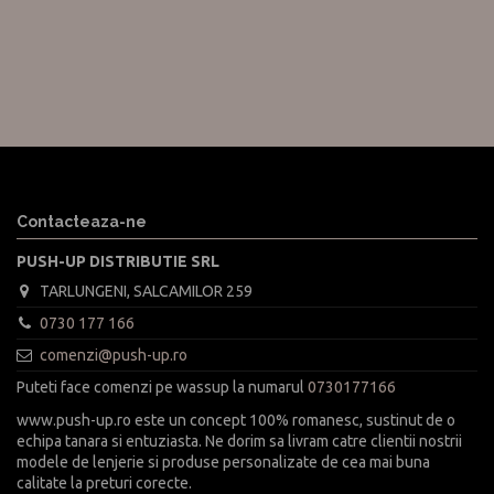
Contacteaza-ne
PUSH-UP DISTRIBUTIE SRL
TARLUNGENI, SALCAMILOR 259
0730 177 166
comenzi@push-up.ro
Puteti face comenzi pe wassup la numarul
0730177166
www.push-up.ro este un concept 100% romanesc, sustinut de o
echipa tanara si entuziasta. Ne dorim sa livram catre clientii nostrii
modele de lenjerie si produse personalizate de cea mai buna
calitate la preturi corecte.