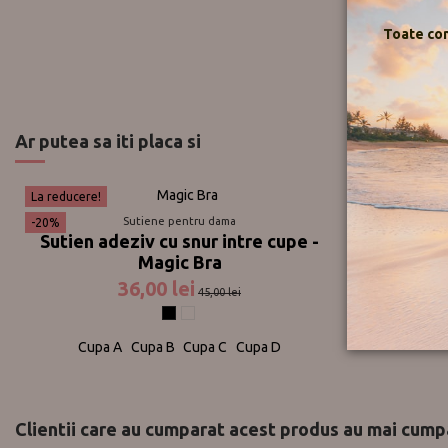
Toate com
Ar putea sa iti placa si
La reducere!
Sutiene pentru dama
Ciorapi
-20%
Sutien adeziv cu snur intre cupe -
Ciorapi 
Magic Bra
Ga
36,00 lei
45,00 lei
Negru
Nude
Cupa A
Cupa B
Cupa C
Cupa D
Clientii care au cumparat acest produs au mai cumpa