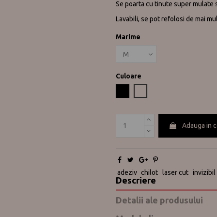
Se poarta cu tinute super mulate si
Lavabili, se pot refolosi de mai mul
Marime
Culoare
Negru
Nude
Adauga in 
adeziv
chilot
laser cut
invizibil
Descriere
Detalii ale produsului