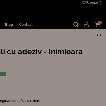
Favorite (
0
)
0
Blog
Contact
bili cu adeziv - Inimioara
stoc
singura bucata, fara cusaturi.