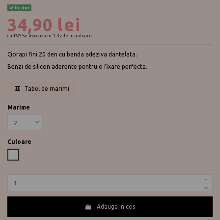
In stoc
34,90 lei
cu TVA
Se livreaza in 1-3 zile lucratoare.
Ciorapi fini 20 den cu banda adeziva dantelata.
Benzi de silicon aderente pentru o fixare perfecta.
Tabel de marimi
Marime
Culoare
Alb
Adauga in cos