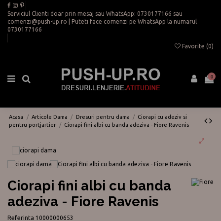
Serviciul Clienti doar prin mesaj sau WhatsApp:
0730177166
sau
comenzi@push-up.ro
| Puteti face comenzi pe WhatsApp la numarul
0730177166
Favorite (
0
)
0
Acasa
Articole Dama
Dresuri pentru dama
Ciorapi cu adeziv si
pentru portjartier
Ciorapi fini albi cu banda adeziva - Fiore Ravenis
Ciorapi fini albi cu banda
adeziva - Fiore Ravenis
Referinta
10000000653