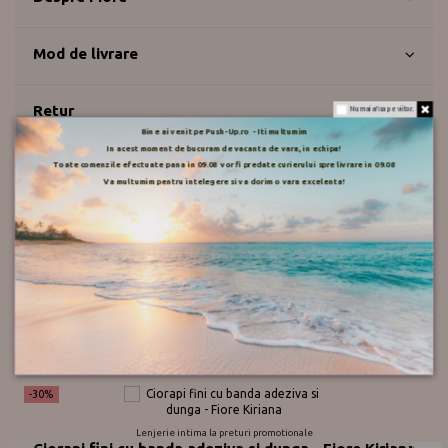
Mod de livrare
Retur
Nu mai afisa pe viitor.
Bine ai venit pe Push-Up.ro - Iti multumim
In acest moment de bucuram de vacanta de vara, in echipa!
Push-up.ro
Toate comenzile efectuate pana in 09.08 vor fi predate curierului spre livrare in 09.08
Va multumim pentru intelegere si va dorim o vara excelenta!
Recenzii
Ar putea sa iti placa si
-30%
Lenjerie intima la preturi promotionale