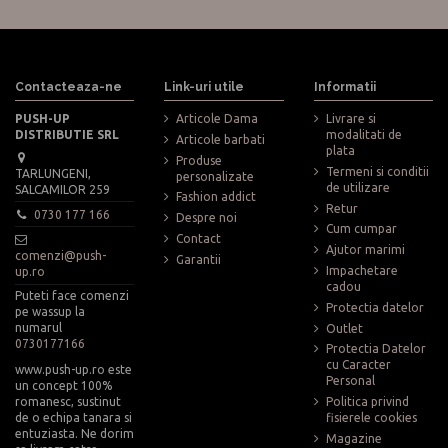
Contacteaza-ne
Link-uri utile
Informatii
PUSH-UP
Articole Dama
Livrare si
DISTRIBUTIE SRL
modalitati de
Articole barbati
plata
Produse
Termeni si conditii
TARLUNGENI,
personalizate
de utilizare
SALCAMILOR 259
Fashion addict
Retur
0730 177 166
Despre noi
Cum cumpar
Contact
Ajutor marimi
comenzi@push-
Garantii
Impachetare
up.ro
cadou
Puteti face comenzi
Protectia datelor
pe wassup la
numarul
Outlet
0730177166
Protectia Datelor
cu Caracter
www.push-up.ro este
Personal
un concept 100%
romanesc, sustinut
Politica privind
de o echipa tanara si
fisierele cookies
entuziasta. Ne dorim
Magazine