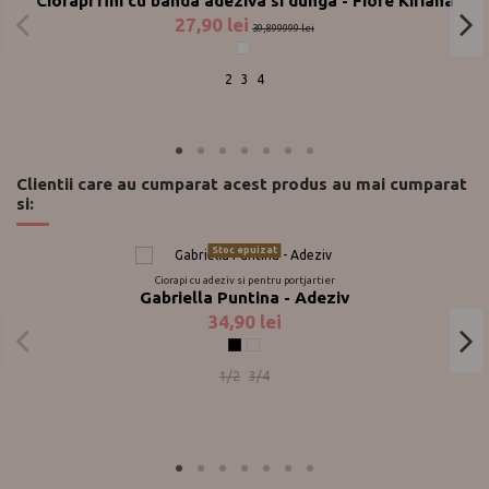
Ciorapi fini cu banda adeziva si dunga - Fiore Kiriana
27,90 lei
39,899999 lei
Alb
2
3
4
Clientii care au cumparat acest produs au mai cumparat
si:
Stoc epuizat
Ciorapi cu adeziv si pentru portjartier
Gabriella Puntina - Adeziv
34,90 lei
Negru
Noisete
1/2
3/4