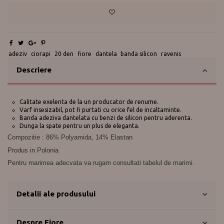
Te ajutam?
0730 177 166
adeziv
ciorapi
20 den
fiore
dantela
banda silicon
ravenis
Descriere
Calitate exelenta de la un producator de renume.
Varf insesizabil, pot fi purtati cu orice fel de incaltaminte.
Banda adeziva dantelata cu benzi de silicon pentru aderenta.
Dunga la spate pentru un plus de eleganta.
Compozitie : 86% Polyamida, 14% Elastan
Produs in Polonia
Pentru marimea adecvata va rugam consultati tabelul de marimi.
Detalii ale produsului
Despre Fiore