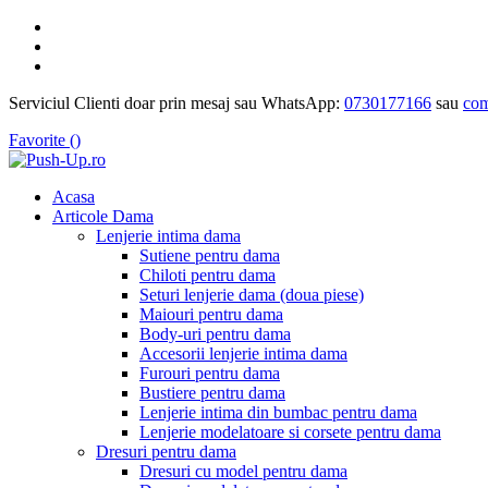
Serviciul Clienti doar prin mesaj sau WhatsApp:
0730177166
sau
com
Favorite (
)
Acasa
Articole Dama
Lenjerie intima dama
Sutiene pentru dama
Chiloti pentru dama
Seturi lenjerie dama (doua piese)
Maiouri pentru dama
Body-uri pentru dama
Accesorii lenjerie intima dama
Furouri pentru dama
Bustiere pentru dama
Lenjerie intima din bumbac pentru dama
Lenjerie modelatoare si corsete pentru dama
Dresuri pentru dama
Dresuri cu model pentru dama