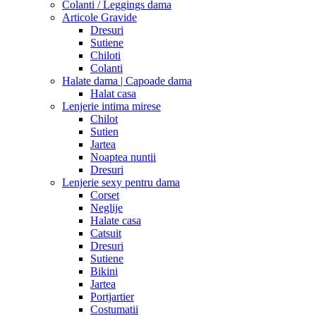
Colanti / Leggings dama
Articole Gravide
Dresuri
Sutiene
Chiloti
Colanti
Halate dama | Capoade dama
Halat casa
Lenjerie intima mirese
Chilot
Sutien
Jartea
Noaptea nuntii
Dresuri
Lenjerie sexy pentru dama
Corset
Neglije
Halate casa
Catsuit
Dresuri
Sutiene
Bikini
Jartea
Portjartier
Costumatii