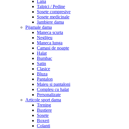
Lana
Talpici / Pedine
Sosete compresive
Sosete medicinale
Jambiere dama
Pijamale dama
Maneca scurta
Neglijeu
Maneca lunga
Camasi de noapte
Halat
Bumbac
Satin
Clasice
Bluza
Pantalon
Maieu si pantaloni
Compleu cu halat
Personalizate
Articole sport dama
Trening
Bustiere
Sosete
Boxeri
Colanti