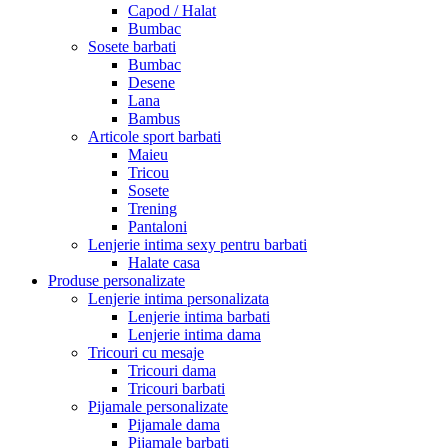
Capod / Halat
Bumbac
Sosete barbati
Bumbac
Desene
Lana
Bambus
Articole sport barbati
Maieu
Tricou
Sosete
Trening
Pantaloni
Lenjerie intima sexy pentru barbati
Halate casa
Produse personalizate
Lenjerie intima personalizata
Lenjerie intima barbati
Lenjerie intima dama
Tricouri cu mesaje
Tricouri dama
Tricouri barbati
Pijamale personalizate
Pijamale dama
Pijamale barbati