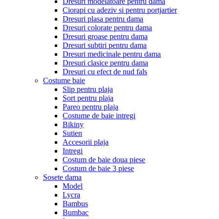
Dresuri modelatoare pentru dama
Ciorapi cu adeziv si pentru portjartier
Dresuri plasa pentru dama
Dresuri colorate pentru dama
Dresuri groase pentru dama
Dresuri subtiri pentru dama
Dresuri medicinale pentru dama
Dresuri clasice pentru dama
Dresuri cu efect de nud fals
Costume baie
Slip pentru plaja
Sort pentru plaja
Pareo pentru plaja
Costume de baie intregi
Bikiny
Sutien
Accesorii plaja
Intregi
Costum de baie doua piese
Costum de baie 3 piese
Sosete dama
Model
Lycra
Bambus
Bumbac