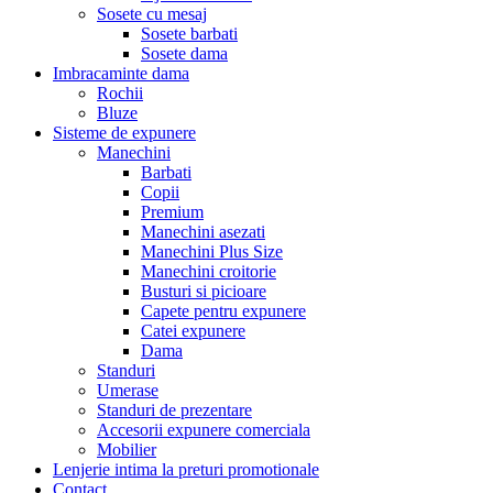
Sosete cu mesaj
Sosete barbati
Sosete dama
Imbracaminte dama
Rochii
Bluze
Sisteme de expunere
Manechini
Barbati
Copii
Premium
Manechini asezati
Manechini Plus Size
Manechini croitorie
Busturi si picioare
Capete pentru expunere
Catei expunere
Dama
Standuri
Umerase
Standuri de prezentare
Accesorii expunere comerciala
Mobilier
Lenjerie intima la preturi promotionale
Contact