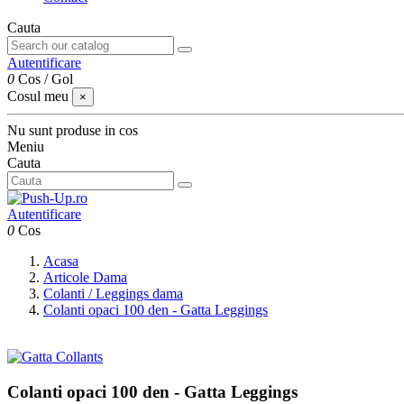
Cauta
Autentificare
0
Cos
/
Gol
Cosul meu
×
Nu sunt produse in cos
Meniu
Cauta
Autentificare
0
Cos
Acasa
Articole Dama
Colanti / Leggings dama
Colanti opaci 100 den - Gatta Leggings
Colanti opaci 100 den - Gatta Leggings