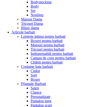
Bodystocking
Body
Set
Neglijeu
Manusi Dama
Tricouri Dama
Bluze dama
Articole barbati
Lenjerie intima pentru barbati
Boxeri pentru barbati
Maiouri pentru barbati
Tricouri pentru barbati
Indispensabili pentru barbati
Camasi de corp pentru barbati
Chiloti pentru barbati
Costume baie barbati
Chilot
Sort
Boxer
Pijamale Barbati
Saten
Clasice
Personalizate
Pantalon lung
Pantalon scurt