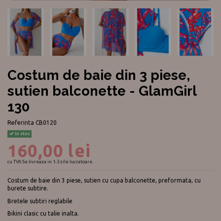
Costum de baie din 3 piese,
sutien balconette - GlamGirl
130
Referinta
CB0120
In stoc
160,00 lei
cu TVA
Se livreaza in 1-3 zile lucratoare.
Costum de baie din 3 piese, sutien cu cupa balconette, preformata, cu
burete subtire.
Bretele subtiri reglabile
Bikini clasic cu talie inalta.