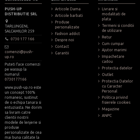
PUSH-UP
Articole Dama
Livrare si
DISTRIBUTIE SRL
modalitati de
Articole barbati
plata
Produse
Termeni si conditii
TARLUNGENI,
personalizate
de utilizare
SALCAMILOR 259
Fashion addict
Retur
0730 177 166
Despre noi
Cum cumpar
Contact
Ajutor marimi
comenzi@push-
Garantii
Impachetare
up.ro
cadou
Puteti face comenzi
Protectia datelor
pe wassup la
numarul
Outlet
0730177166
Protectia Datelor
cu Caracter
www.push-up.ro este
Personal
un concept 100%
romanesc, sustinut
Politica privind
de o echipa tanara si
fisierele cookies
entuziasta. Ne dorim
Magazine
sa livram catre
ANPC
clientii nostrii
modele de lenjerie si
produse
personalizate de cea
mai buna calitate la