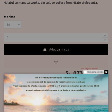
Halatul cu maneca scurta, din tull, ce cofera feminitate si eleganta.
Marime
Adauga in cos
Te ajutam?
0730 177 166
Nu mai afisa pe viitor.
Bine ai venit pe Push-Up.ro - Iti multumim
In acest moment de bucuram de vacanta de vara, in echipa!
sutien
costum baie
plaja
elegant
vara
dama
balconette
talie inalta
Toate comenzile efectuate pana in 09.08 vor fi predate curierului spre livrare in 09.08
halat
burete
glamGirl
3 piese
mare
bretele subtiri
bretele reglabile
Va multumim pentru intelegere si va dorim o vara excelenta!
Descriere
femei
piscina
cupa preformata
vacanta
halat tricou
Cupa balconette, preformata cu burete subtire.
Bretele subtiri, reglabile.