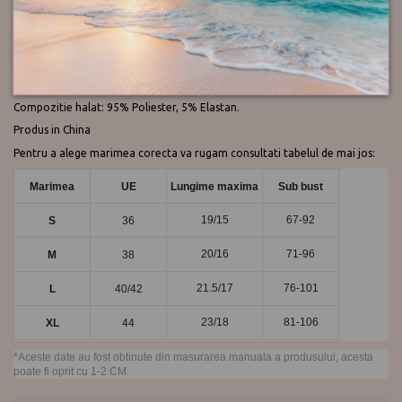
Chilot clasic cu talie inalta.
Halat cu maneca scurta.
Design si croi de calitate.
Compozitie sutien: 80% Poliamida, 20% Elastan.
Compozitie bikini: 82% Poliester, 18% Elastan.
Compozitie halat: 95% Poliester, 5% Elastan.
Produs in China
Pentru a alege marimea corecta va rugam consultati tabelul de mai jos:
Marimea
UE
Lungime maxima
Sub bust
19/15
67-92
S
36
20/16
71-96
M
38
21.5/17
76-101
L
40/42
23/18
81-106
XL
44
*Aceste date au fost obtinute din masurarea manuala a produsului, acesta
poate fi oprit cu 1-2 CM.