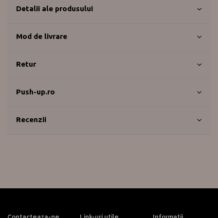
Detalii ale produsului
Mod de livrare
Retur
Push-up.ro
Recenzii
Contacteaza-ne
Link-uri utile
Informatii