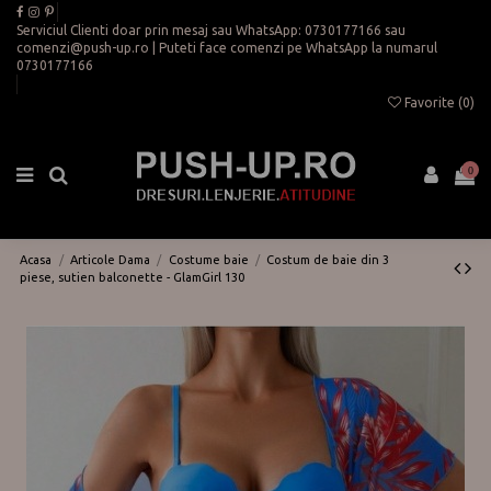
Serviciul Clienti doar prin mesaj sau WhatsApp:
0730177166
sau
comenzi@push-up.ro
| Puteti face comenzi pe WhatsApp la numarul
0730177166
Favorite (
0
)
0
Acasa
Articole Dama
Costume baie
Costum de baie din 3
piese, sutien balconette - GlamGirl 130