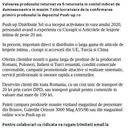
Valoarea produsului returnat va fi returnata in contul indicat de
dumneavoastra in maxim 7 zile lucratoare de la confirmarea
primirii produsului la depozitul Push-up.ro
Push-up Distributie Srl si-a inceput activitatea in vara anului 2020,
personalul avand o experienta cu Ciorapii si Articolele de lenjerie
intima de peste 20 ani.
In prezent, importam direct si distribuim o larga gama de articole de
lenjerie intima , ciorapi si accesorii din UE, Turcia si China
Oferim clientilor nostrii o gama larga de produse de la producatori
Romani, Polonezi, Italieni si Turci renumiti, conditii comerciale
convenabile, campanii promotionale atractive si realizate sistematic,
servicii profesionale si onorare rapida a comenzilor.
Deservim clienti din toata Romania, cu un cost unic de transport de
20 lei prin curier DPD, sau transport gratuit pentru comenzile in
valoare mai mare de 199 lei.
Puteti cumpara produsele noastre vizitand magazinul de prezentare
din Brasov, Galeriile Orizont 3000 Mag A95/96 sau din magazinul
online www.Push-up.ro
Pentru colaborari cu ridicata va rugam trimiteti email la