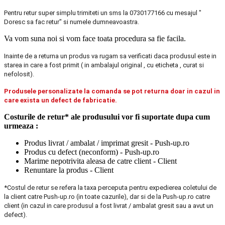
Pentru retur super simplu trimiteti un sms la 0730177166 cu mesajul "
Doresc sa fac retur" si numele dumneavoastra.
Va vom suna noi si vom face toata procedura sa fie facila.
Inainte de a returna un produs va rugam sa verificati daca produsul este in
starea in care a fost primit ( in ambalajul original , cu eticheta , curat si
nefolosit).
Produsele personalizate la comanda se pot returna doar in cazul in
care exista un defect de fabricatie.
Costurile de retur* ale produsului vor fi suportate dupa cum
urmeaza :
Produs livrat / ambalat / imprimat gresit - Push-up.ro
Produs cu defect (neconform) - Push-up.ro
Marime nepotrivita aleasa de catre client - Client
Renuntare la produs - Client
*Costul de retur se refera la taxa perceputa pentru expedierea coletului de
la client catre Push-up.ro (in toate cazurile), dar si de la Push-up.ro catre
client (in cazul in care produsul a fost livrat / ambalat gresit sau a avut un
defect).