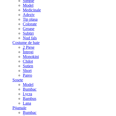
Simple
Model
Medicinale
Adeziv
Tip plasa
Colorate
Groase
Subtiri
Nud fals
Costume de baie
2 Piese
Întregi
Monokini
Chilot
Sutien
Short
Pareo
Sosete
Model
Bumbac
Lycra
Bambus
Lana
Pijamale
Bumbac