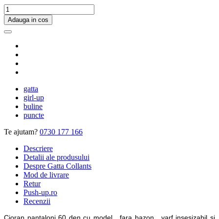
Adauga in cos
gatta
girl-up
buline
puncte
Te ajutam?
0730 177 166
Descriere
Detalii ale produsului
Despre Gatta Collants
Mod de livrare
Retur
Push-up.ro
Recenzii
Ciorap pantaloni 60 den cu model , fara bazon , varf insesizabil si