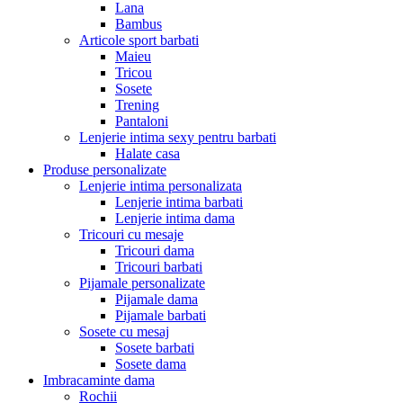
Lana
Bambus
Articole sport barbati
Maieu
Tricou
Sosete
Trening
Pantaloni
Lenjerie intima sexy pentru barbati
Halate casa
Produse personalizate
Lenjerie intima personalizata
Lenjerie intima barbati
Lenjerie intima dama
Tricouri cu mesaje
Tricouri dama
Tricouri barbati
Pijamale personalizate
Pijamale dama
Pijamale barbati
Sosete cu mesaj
Sosete barbati
Sosete dama
Imbracaminte dama
Rochii