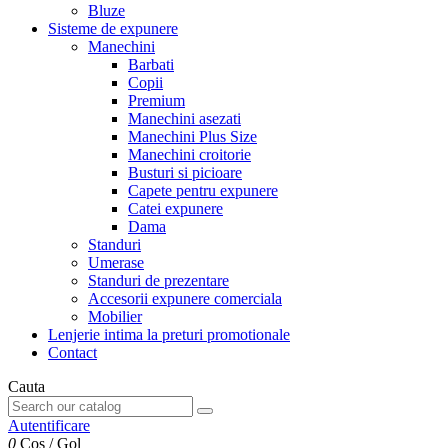
Bluze
Sisteme de expunere
Manechini
Barbati
Copii
Premium
Manechini asezati
Manechini Plus Size
Manechini croitorie
Busturi si picioare
Capete pentru expunere
Catei expunere
Dama
Standuri
Umerase
Standuri de prezentare
Accesorii expunere comerciala
Mobilier
Lenjerie intima la preturi promotionale
Contact
Cauta
Autentificare
0
Cos
/
Gol