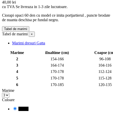
40,00 lei
cu TVA
Se livreaza in 1-3 zile lucratoare.
Ciorapi opaci 60 den cu model ce imita portjartierul , puncte brodate
de nuanta deschisa pe fundal negru.
Tabel de marimi
Tabel de marimi
×
Marimi dresuri Gatta
Marime
iInaltime (cm)
Coapse (c
2
154-166
96-108
3
164-174
104-116
4
170-178
112-124
5
170-178
115-128
6
170-185
120-135
Marime
Culoare
Negru