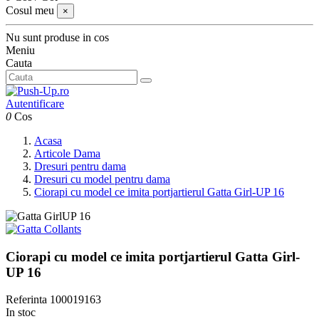
Cosul meu
×
Nu sunt produse in cos
Meniu
Cauta
Autentificare
0
Cos
Acasa
Articole Dama
Dresuri pentru dama
Dresuri cu model pentru dama
Ciorapi cu model ce imita portjartierul Gatta Girl-UP 16
Ciorapi cu model ce imita portjartierul Gatta Girl-
UP 16
Referinta
100019163
In stoc