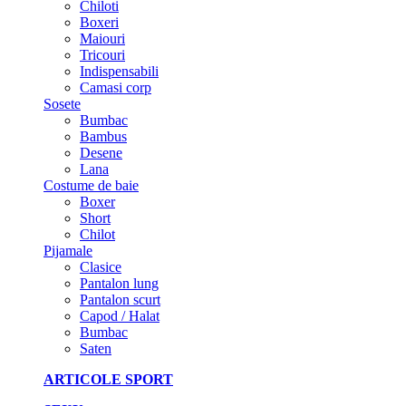
Chiloti
Boxeri
Maiouri
Tricouri
Indispensabili
Camasi corp
Sosete
Bumbac
Bambus
Desene
Lana
Costume de baie
Boxer
Short
Chilot
Pijamale
Clasice
Pantalon lung
Pantalon scurt
Capod / Halat
Bumbac
Saten
ARTICOLE SPORT