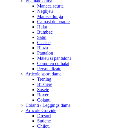
Pijamale dama
Maneca scurta
Neglijeu
Maneca lunga
Camasi de noapte
Halat
Bumbac
Satin
Clasice
Bluza
Pantalon
Maieu si pantaloni
Compleu cu halat
Personalizate
Articole sport dama
Trening
Bustiere
Sosete
Boxeri
Colanti
Colanti / Leggings dama
Articole Gravide
Dresuri
Sutiene
Chiloti