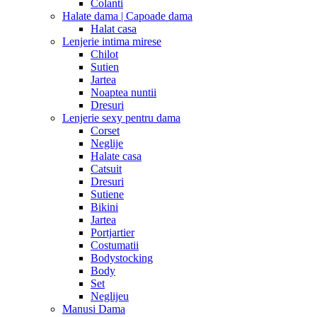
Colanti
Halate dama | Capoade dama
Halat casa
Lenjerie intima mirese
Chilot
Sutien
Jartea
Noaptea nuntii
Dresuri
Lenjerie sexy pentru dama
Corset
Neglije
Halate casa
Catsuit
Dresuri
Sutiene
Bikini
Jartea
Portjartier
Costumatii
Bodystocking
Body
Set
Neglijeu
Manusi Dama