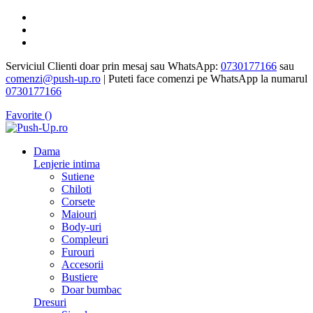
Serviciul Clienti doar prin mesaj sau WhatsApp:
0730177166
sau
comenzi@push-up.ro
| Puteti face comenzi pe WhatsApp la numarul
0730177166
Favorite (
)
Dama
Lenjerie intima
Sutiene
Chiloti
Corsete
Maiouri
Body-uri
Compleuri
Furouri
Accesorii
Bustiere
Doar bumbac
Dresuri