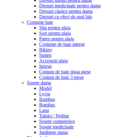
Dresuri subtiri pentru dama
Dresuri medicinale pentru dama
Dresuri clasice pentru dama
Dresuri cu efect de nud fals
Costume baie
Slip pentru plaja
Sort pentru plaja
Pareo pentru plaja
Costume de baie intregi
Bikiny
Sutien
Accesorii plaja
Intregi
Costum de baie doua piese
Costum de baie 3 piese
Sosete dama
Model
Lycra
Bambus
Bumbac
Lana
Talpici / Pedine
Sosete compresive
Sosete medicinale
Jambiere dama