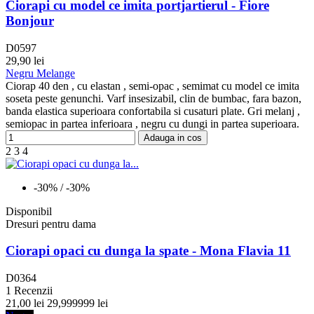
Ciorapi cu model ce imita portjartierul - Fiore
Bonjour
D0597
29,90 lei
Negru Melange
Ciorap 40 den , cu elastan , semi-opac , semimat cu model ce imita
soseta peste genunchi. Varf insesizabil, clin de bumbac, fara bazon,
banda elastica superioara confortabila si cusaturi plate. Gri melanj ,
semiopac in partea inferioara , negru cu dungi in partea superioara.
Adauga in cos
2
3
4
-30%
/ -30%
Disponibil
Dresuri pentru dama
Ciorapi opaci cu dunga la spate - Mona Flavia 11
D0364
1 Recenzii
21,00 lei
29,999999 lei