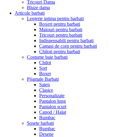
Tricouri Dama
Bluze dama
Articole barbati
Lenjerie intima pentru barbati
Boxeri pentru barbati
Maiouri pentru barbati
Tricouri pentru barbati
Indispensabili pentru barbati
Camasi de corp pentru barbati
Chiloti pentru barbati
Costume baie barbati
Chilot
Sort
Boxer
Pijamale Barbati
Saten
Clasice
Personalizate
Pantalon lung
Pantalon scurt
Capod / Halat
Bumbac
Sosete barbati
Bumbac
Desene