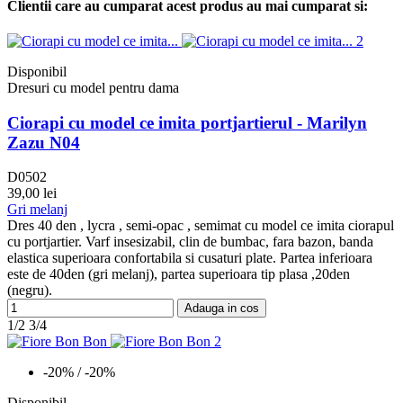
Clientii care au cumparat acest produs au mai cumparat si:
Disponibil
Dresuri cu model pentru dama
Ciorapi cu model ce imita portjartierul - Marilyn
Zazu N04
D0502
39,00 lei
Gri melanj
Dres 40 den , lycra , semi-opac , semimat cu model ce imita ciorapul
cu portjartier. Varf insesizabil, clin de bumbac, fara bazon, banda
elastica superioara confortabila si cusaturi plate. Partea inferioara
este de 40den (gri melanj), partea superioara tip plasa ,20den
(negru).
Adauga in cos
1/2
3/4
-20%
/ -20%
Disponibil