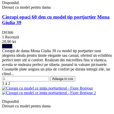
Disponibil
Dresuri cu model pentru dama
Ciorapi opaci 60 den cu model tip portjartier Mona
Giulia 39
D0366
1 Recenzii
29,90 lei
Negru
Ciorapii de dama Mona Giulia 39 cu model tip portjartier sunt
alegerea ideala pentru tinute elegante sau casual, oferind un echilibru
perfect intre stil si confort. Realizati din microfibra fina si elastica,
acestia se muleaza perfect pe silueta, punand in valoare picioarele.
Cusaturile plate asigura un plus de confort pe durata intregii zile, iar
clinul...
Adauga in cos
3
4
2
Disponibil
Dresuri cu model pentru dama