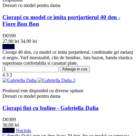
Dresuri cu model pentru dama
Ciorapi cu model ce imita portjartierul 40 den -
Fiore Bon Bon
D0599
27,90 lei
34,90 lei
Negru
Ciorapi 40 den, cu model ce imita porjartierul, combinatie gri melanj
si negru. Varf insesizabil, clin de bumbac, fara bazon, banda elastica
superioara confortabila si cusaturi plate.
Adauga in cos
4
3
2
Produsul este disponibil cu diverse optiuni
Dresuri cu model pentru dama
Ciorapi fini cu buline - Gabriella Dalia
D0309
30,00 lei
Negru
Nuciola
Gabriella Dalia este un dres lycra 20 den, fin cu model ce urmeaza