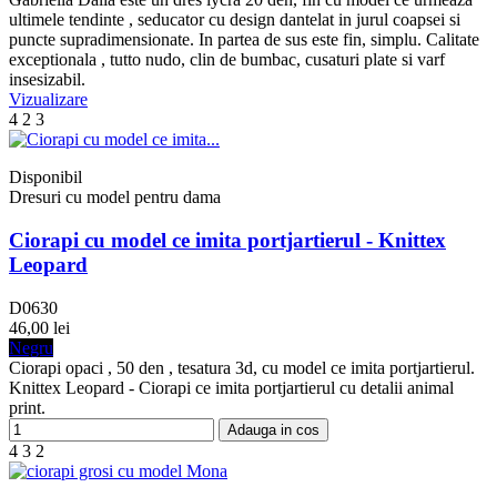
ultimele tendinte , seducator cu design dantelat in jurul coapsei si
puncte supradimensionate. In partea de sus este fin, simplu. Calitate
exceptionala , tutto nudo, clin de bumbac, cusaturi plate si varf
insesizabil.
Vizualizare
4
2
3
Disponibil
Dresuri cu model pentru dama
Ciorapi cu model ce imita portjartierul - Knittex
Leopard
D0630
46,00 lei
Negru
Ciorapi opaci , 50 den , tesatura 3d, cu model ce imita portjartierul.
Knittex Leopard - Ciorapi ce imita portjartierul cu detalii animal
print.
Adauga in cos
4
3
2