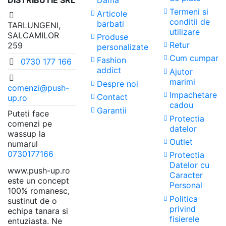
DISTRIBUTIE SRL
Dama
Termeni si
Articole
conditii de
barbati
TARLUNGENI,
utilizare
SALCAMILOR
Produse
Retur
259
personalizate
Cum cumpar
Fashion
0730 177 166
addict
Ajutor
marimi
Despre noi
comenzi@push-
Impachetare
Contact
up.ro
cadou
Garantii
Puteti face
Protectia
comenzi pe
datelor
wassup la
Outlet
numarul
0730177166
Protectia
Datelor cu
www.push-up.ro
Caracter
este un concept
Personal
100% romanesc,
Politica
sustinut de o
privind
echipa tanara si
fisierele
entuziasta. Ne