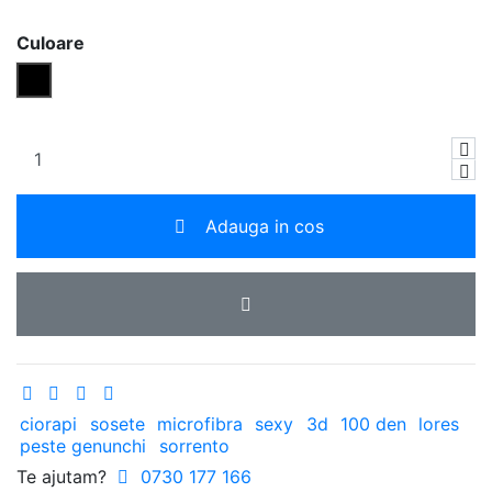
Culoare
Negru
Adauga in cos
ciorapi
sosete
microfibra
sexy
3d
100 den
lores
peste genunchi
sorrento
Te ajutam?
0730 177 166