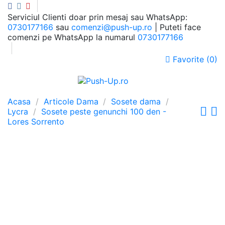
Serviciul Clienti doar prin mesaj sau WhatsApp:
0730177166
sau
comenzi@push-up.ro
| Puteti face
comenzi pe WhatsApp la numarul
0730177166
Favorite (
0
)
0
Meniu
Cauta
Autentificare
Cos
Acasa
Articole Dama
Sosete dama
Lycra
Sosete peste genunchi 100 den -
Lores Sorrento