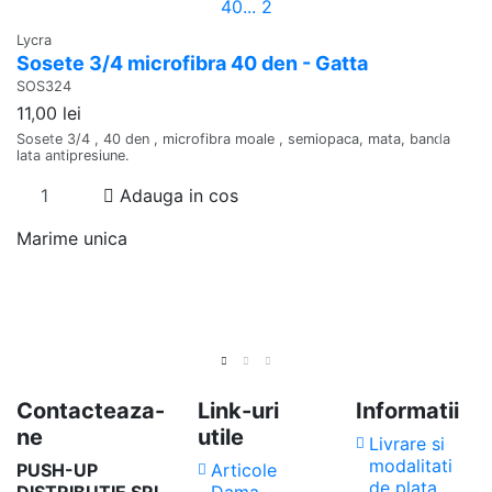
Lycra
Sosete 3/4 microfibra 40 den - Gatta
Ly
SOS324
S
11,00 lei
F
Sosete 3/4 , 40 den , microfibra moale , semiopaca, mata, banda
S
lata antipresiune.
12
Adauga in cos
So
Marime unica
Ca
M
Contacteaza-
Link-uri
Informatii
ne
utile
Livrare si
modalitati
PUSH-UP
Articole
de plata