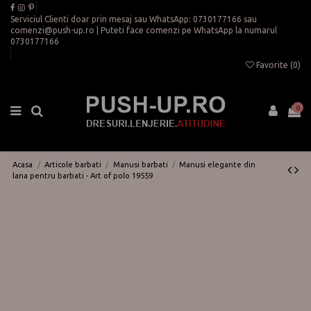
Serviciul Clienti doar prin mesaj sau WhatsApp:
0730177166
sau
comenzi@push-up.ro
| Puteti face comenzi pe WhatsApp la numarul
0730177166
Favorite (
0
)
0
Acasa
Articole barbati
Manusi barbati
Manusi elegante din
lana pentru barbati - Art of polo 19559