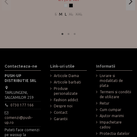
Alb
Negru
S
M
L
XL
XXL
Contacteaza-ne
Link-uri utile
Informatii
PUSH-UP
Articole Dama
Livrare si
DISTRIBUTIE SRL
modalitati de
Articole barbati
plata
Produse
Termeni si conditii
TARLUNGENI,
personalizate
de utilizare
SALCAMILOR 259
Fashion addict
Retur
0730 177 166
Despre noi
Cum cumpar
Contact
Ajutor marimi
comenzi@push-
Garantii
Impachetare
up.ro
cadou
Puteti face comenzi
Protectia datelor
pe wassup la