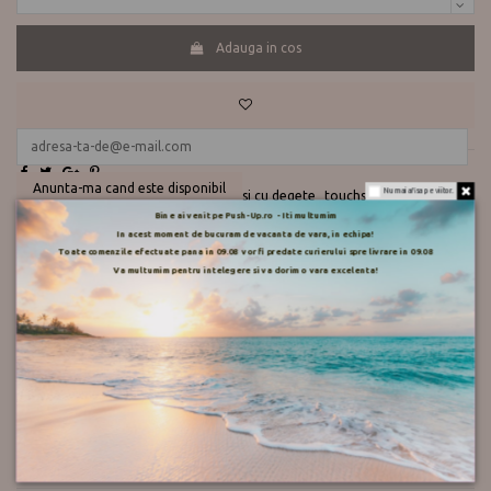
Adauga in cos
Te ajutam?
0730 177 166
Anunta-ma cand este disponibil
Nu mai afisa pe viitor.
lana
manusi
manusi barbati
manusi cu degete
touchscreen
Bine ai venit pe Push-Up.ro - Iti multumim
In acest moment de bucuram de vacanta de vara, in echipa!
Toate comenzile efectuate pana in 09.08 vor fi predate curierului spre livrare in 09.08
Va multumim pentru intelegere si va dorim o vara excelenta!
Descriere
65% lana, 35% Polyester
Produs in China
Marimea 4 - XL
Detalii ale produsului