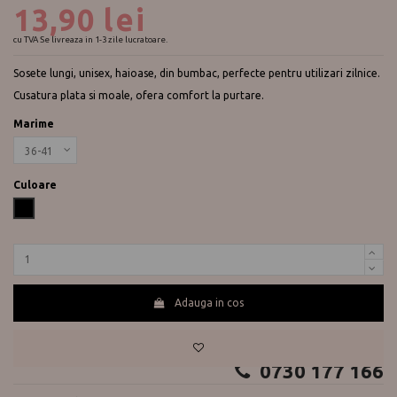
13,90 lei
cu TVA
Se livreaza in 1-3 zile lucratoare.
Sosete lungi, unisex, haioase, din bumbac, perfecte pentru utilizari zilnice.
Cusatura plata si moale, ofera comfort la purtare.
Marime
Culoare
Negru
Adauga in cos
Te ajutam?
0730 177 166