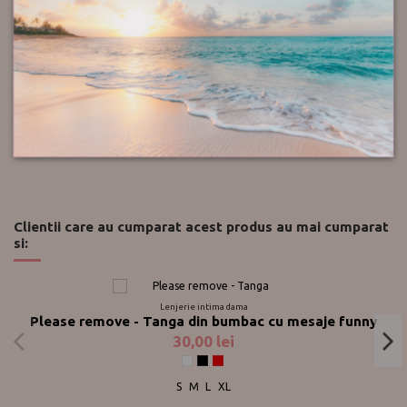
Retur
Push-up.ro
Recenzii
Clientii care au cumparat acest produs au mai cumparat
si:
Lenjerie intima dama
Please remove - Tanga din bumbac cu mesaje funny
30,00 lei
Alb
Negru
Rosu
S
M
L
XL