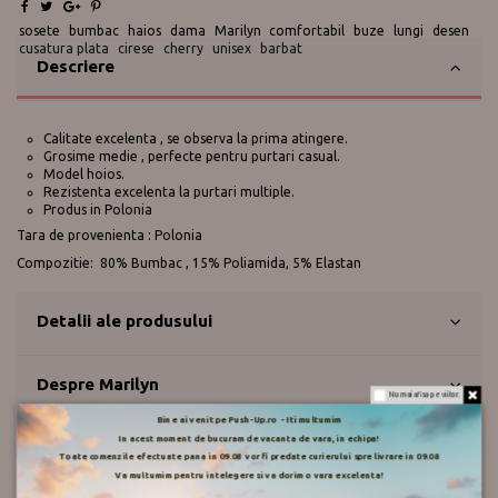
sosete
bumbac
haios
dama
Marilyn
comfortabil
buze
lungi
desen
cusatura plata
cirese
cherry
unisex
barbat
Descriere
Calitate excelenta , se observa la prima atingere.
Grosime medie , perfecte pentru purtari casual.
Model hoios.
Rezistenta excelenta la purtari multiple.
Produs in Polonia
Tara de provenienta : Polonia
Compozitie: 80% Bumbac , 15% Poliamida, 5% Elastan
Detalii ale produsului
Despre Marilyn
Nu mai afisa pe viitor.
Bine ai venit pe Push-Up.ro - Iti multumim
In acest moment de bucuram de vacanta de vara, in echipa!
Mod de livrare
Toate comenzile efectuate pana in 09.08 vor fi predate curierului spre livrare in 09.08
Va multumim pentru intelegere si va dorim o vara excelenta!