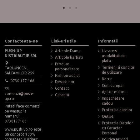
Contacteaza-ne
Link-uri utile
Informatii
PUSH-UP
Articole Dama
Livrare si
DISTRIBUTIE SRL
modalitati de
Articole barbati
plata
Produse
Termeni si conditii
TARLUNGENI,
personalizate
de utilizare
SALCAMILOR 259
Fashion addict
Retur
0730 177 166
Despre noi
Cum cumpar
Contact
Ajutor marimi
comenzi@push-
Garantii
Impachetare
up.ro
cadou
Puteti face comenzi
Protectia datelor
pe wassup la
numarul
Outlet
0730177166
Protectia Datelor
cu Caracter
www.push-up.ro este
Personal
un concept 100%
romanesc, sustinut
Politica privind