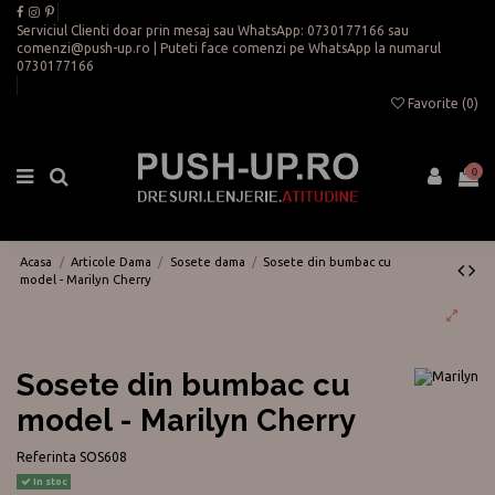
Serviciul Clienti doar prin mesaj sau WhatsApp:
0730177166
sau
comenzi@push-up.ro
| Puteti face comenzi pe WhatsApp la numarul
0730177166
Favorite (
0
)
0
Acasa
Articole Dama
Sosete dama
Sosete din bumbac cu
model - Marilyn Cherry
Sosete din bumbac cu
model - Marilyn Cherry
Referinta
SOS608
In stoc